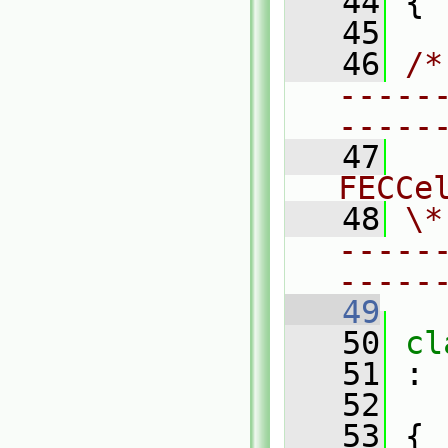
   44
 {
   45
   46
/*
-----
-----
   47
  
FECCe
   48
\*
-----
-----
   49
   50
cl
   51
 :
   52
   53
 {