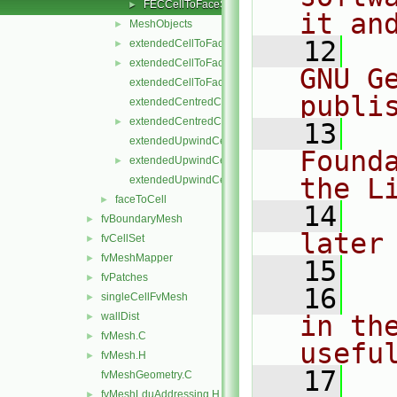
FECCellToFaceStencil.H
►
it an
MeshObjects
►
   12
  
extendedCellToFaceStencil.C
►
extendedCellToFaceStencil.H
►
GNU G
extendedCellToFaceStencilTemplates.C
publi
extendedCentredCellToFaceStencil.C
extendedCentredCellToFaceStencil.H
►
   13
  
extendedUpwindCellToFaceStencil.C
Found
extendedUpwindCellToFaceStencil.H
►
the L
extendedUpwindCellToFaceStencilTemplates.C
faceToCell
►
   14
  
fvBoundaryMesh
►
later
fvCellSet
►
fvMeshMapper
►
   15
fvPatches
►
   16
  
singleCellFvMesh
►
wallDist
in the
►
fvMesh.C
►
usefu
fvMesh.H
►
   17
  
fvMeshGeometry.C
fvMeshLduAddressing.H
►