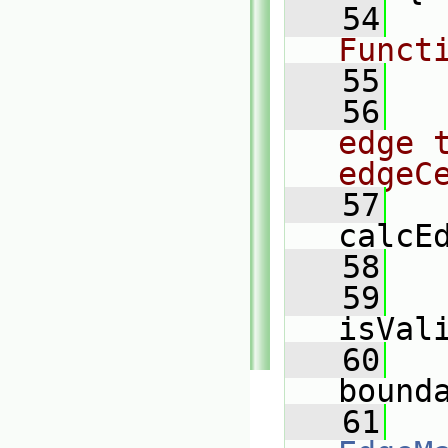
   54
Funct
   55
   56
edge t
edgeC
   57
calcE
   58
   
   59
isVal
   60
bound
   61