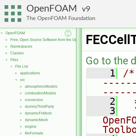
OpenFOAM
9
The OpenFOAM Foundation
OpenFOAM
▼
FECCellT
Free, Open Source Software from the OpenFOAM Foundation
►
Namespaces
►
Classes
►
Go to the d
Files
▼
File List
▼
    1
/*
applications
►
-----
src
▼
atmosphericModels
►
-----
combustionModels
►
    2
  
conversion
►
dummyThirdParty
►
    3
  
dynamicFvMesh
►
OpenF
dynamicMesh
►
Toolb
engine
►
fileFormats
►