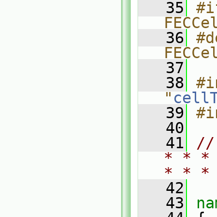
   35
#i
FECCe
   36
#d
FECCe
   37
   38
#i
"
cell
   39
#i
   40
   41
//
* * *
* * *
   42
   43
na