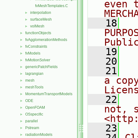
even 
fvMeshTemplates.C
MERCH
interpolation
►
surfaceMesh
►
   18
  
volMesh
►
PURPO
functionObjects
►
Publi
fvAgglomerationMethods
►
fvConstraints
►
   19
  
fvModels
►
   20
fvMotionSolver
►
genericPatchFields
►
   21
  
lagrangian
►
a cop
mesh
►
Licen
meshTools
►
MomentumTransportModels
►
   22
  
ODE
►
not, s
OpenFOAM
►
OSspecific
►
<http
parallel
►
   23
Pstream
►
   24
Cl
radiationModels
►