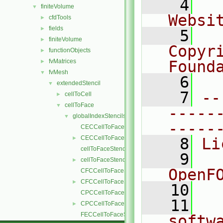
    4
  
finiteVolume
▼
Websi
cfdTools
►
fields
►
    5
  
finiteVolume
►
Copyr
functionObjects
►
fvMatrices
Found
►
fvMesh
▼
    6
  
extendedStencil
▼
    7
--
cellToCell
►
cellToFace
▼
-----
globalIndexStencils
▼
-----
CECCellToFaceStencil.C
CECCellToFaceStencil.H
►
    8
Li
cellToFaceStencil.C
    9
  
cellToFaceStencil.H
►
OpenF
CFCCellToFaceStencil.C
CFCCellToFaceStencil.H
►
   10
CPCCellToFaceStencil.C
   11
  
CPCCellToFaceStencil.H
►
FECCellToFaceStencil.C
softw