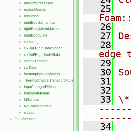
randomProcesses
►
   25
regionModels
►
Foam:
renumber
►
rigidBodyDynamics
►
   26
rigidBodyMeshMotion
►
   27
De
rigidBodyState
►
sampling
   28
  
►
sixDoFRigidBodyMotion
►
edge 
sixDoFRigidBodyState
►
   29
specieTransfer
►
surfMesh
►
   30
So
thermophysicalModels
►
   31
  
ThermophysicalTransportModels
►
topoChangerFvMesh
►
   32
transportModels
►
   33
\*
triSurface
►
-----
twoPhaseModels
►
waves
►
-----
File Members
►
   34