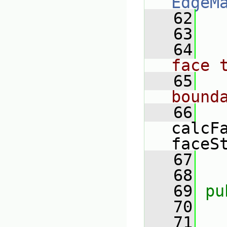
EdgeM
   62
   
   63
   64
face 
   65
bound
   66
calcF
faceS
   67
   68
   69
pu
   70
   71