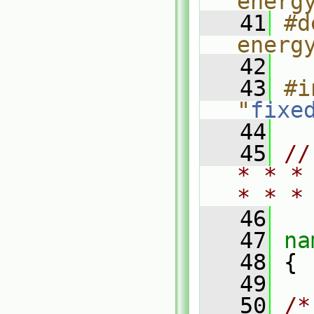
energ
   41
#d
energ
   42
   43
#i
"
fixe
   44
   45
//
* * *
* * *
   46
   47
na
   48
 {
   49
   50
/*