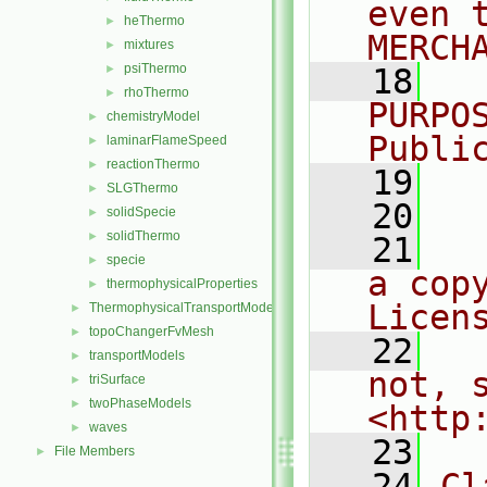
even 
heThermo
►
MERCH
mixtures
►
psiThermo
►
   18
  
rhoThermo
►
PURPO
chemistryModel
►
Publi
laminarFlameSpeed
►
reactionThermo
►
   19
  
SLGThermo
►
   20
solidSpecie
►
solidThermo
►
   21
  
specie
►
a cop
thermophysicalProperties
►
Licen
ThermophysicalTransportModels
►
topoChangerFvMesh
►
   22
  
transportModels
►
not, s
triSurface
►
twoPhaseModels
►
<http
waves
►
   23
File Members
►
   24
Cl