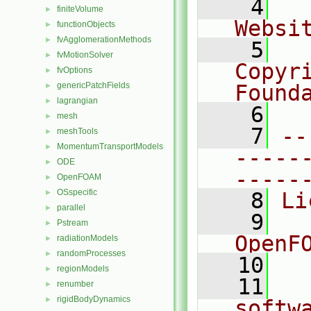
    4
  
finiteVolume
►
Websi
functionObjects
►
fvAgglomerationMethods
►
    5
  
fvMotionSolver
►
Copyr
fvOptions
►
genericPatchFields
Found
►
lagrangian
►
    6
  
mesh
►
    7
--
meshTools
►
MomentumTransportModels
►
-----
ODE
►
-----
OpenFOAM
►
OSspecific
►
    8
Li
parallel
►
    9
  
Pstream
►
OpenF
radiationModels
►
randomProcesses
►
   10
regionModels
►
   11
  
renumber
►
rigidBodyDynamics
►
softw