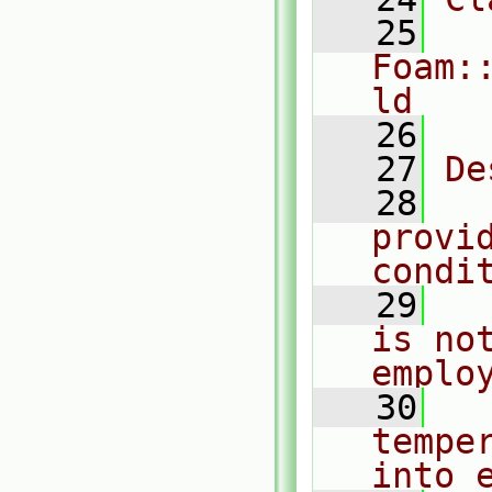
   25
Foam:
ld
   26
   27
De
   28
  
provid
condi
   29
  
is no
emplo
   30
  
tempe
into 