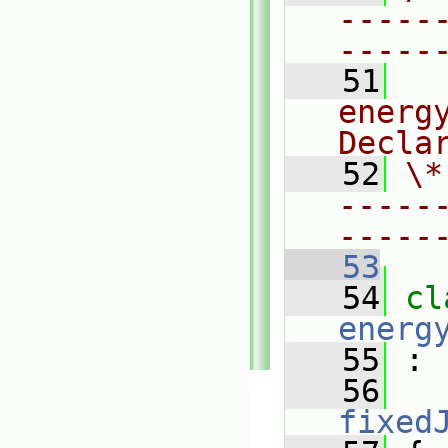
-----
-----
   51
  
energ
Decla
   52
\*
-----
-----
   53
   54
energ
   55
 :
   56
fixed