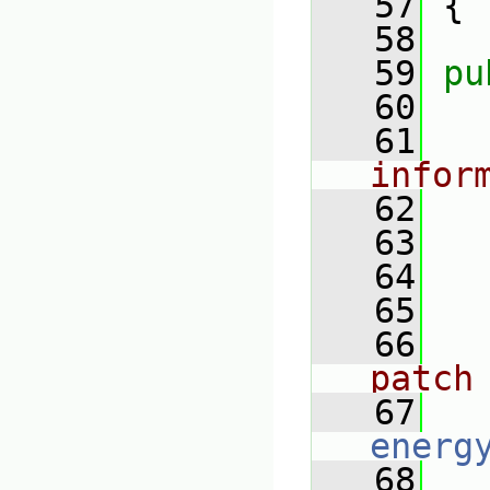
   57
 {
   58
   59
pu
   60
   61
infor
   62
   63
   64
   65
   66
patch
   67
energ
   68
   