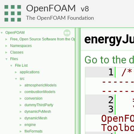
OpenFOAM
8
The OpenFOAM Foundation
OpenFOAM
▼
energyJ
Free, Open Source Software from the OpenFOAM Foundation
►
Namespaces
►
Classes
►
Go to the d
Files
▼
File List
▼
    1
/*
applications
►
-----
src
▼
atmosphericModels
►
-----
combustionModels
►
    2
  
conversion
►
dummyThirdParty
►
    3
  
dynamicFvMesh
►
OpenF
dynamicMesh
►
Toolb
engine
►
fileFormats
►