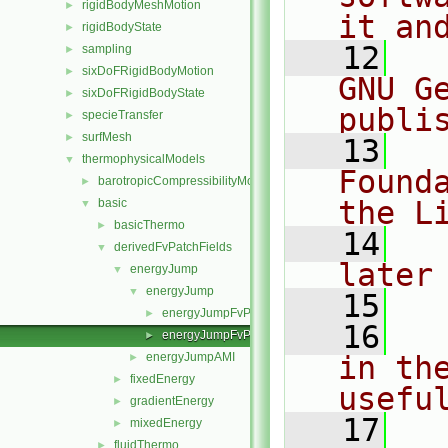
rigidBodyMeshMotion
►
it an
rigidBodyState
►
   12
  
sampling
►
sixDoFRigidBodyMotion
►
GNU G
sixDoFRigidBodyState
►
publi
specieTransfer
►
surfMesh
►
   13
  
thermophysicalModels
▼
Found
barotropicCompressibilityModel
►
the L
basic
▼
basicThermo
►
   14
  
derivedFvPatchFields
▼
later
energyJump
▼
energyJump
▼
   15
energyJumpFvPatchScalarField.C
►
   16
  
energyJumpFvPatchScalarField.H
►
energyJumpAMI
in the
►
fixedEnergy
►
usefu
gradientEnergy
►
   17
  
mixedEnergy
►
fluidThermo
►