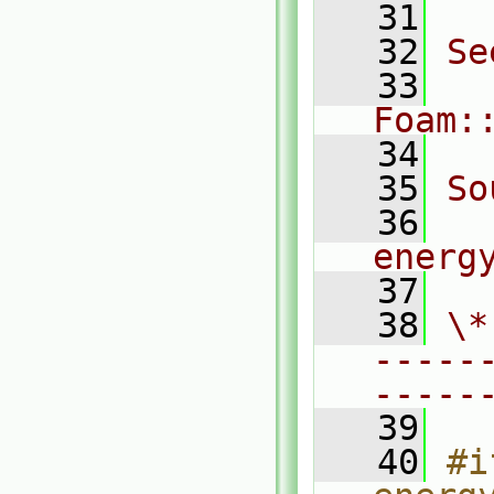
   31
   32
Se
   33
Foam:
   34
   35
So
   36
energ
   37
   38
\*
-----
-----
   39
   40
#i