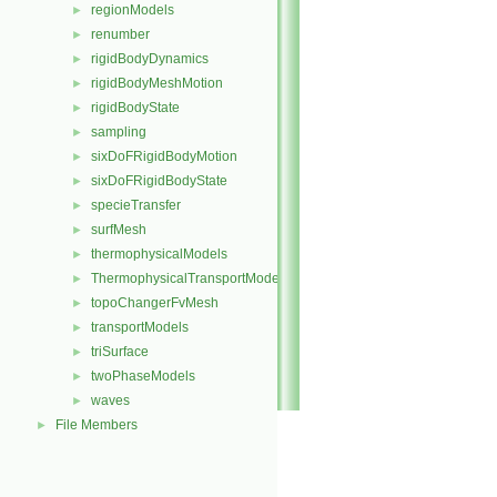
regionModels
►
renumber
►
rigidBodyDynamics
►
rigidBodyMeshMotion
►
rigidBodyState
►
sampling
►
sixDoFRigidBodyMotion
►
sixDoFRigidBodyState
►
specieTransfer
►
surfMesh
►
thermophysicalModels
►
ThermophysicalTransportModels
►
topoChangerFvMesh
►
transportModels
►
triSurface
►
twoPhaseModels
►
waves
►
File Members
►