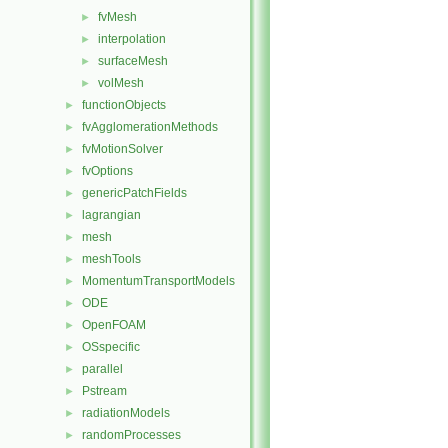
fvMesh
►
interpolation
►
surfaceMesh
►
volMesh
►
functionObjects
►
fvAgglomerationMethods
►
fvMotionSolver
►
fvOptions
►
genericPatchFields
►
lagrangian
►
mesh
►
meshTools
►
MomentumTransportModels
►
ODE
►
OpenFOAM
►
OSspecific
►
parallel
►
Pstream
►
radiationModels
►
randomProcesses
►