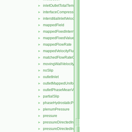
inletOutletTotalTemperature
►
interfaceCompression
►
interstitialInletVelocity
►
mappedField
►
mappedFixedInternalValue
►
mappedFixedValue
►
mappedFlowRate
►
mappedVelocityFluxFixedValue
►
matchedFlowRateOutletVelocity
►
movingWallVelocity
►
noSlip
►
outletInlet
►
outletMappedUniformInlet
►
outletPhaseMeanVelocity
►
partialSlip
►
phaseHydrostaticPressure
►
plenumPressure
►
pressure
►
pressureDirectedInletOutletVelocity
►
pressureDirectedInletVelocity
►