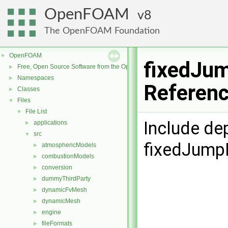
OpenFOAM
8
The OpenFOAM Foundation
OpenFOAM
▼
fixedJum
Free, Open Source Software from the OpenFOAM Foundation
►
Namespaces
►
Referen
Classes
►
Files
▼
File List
▼
Include de
applications
►
src
▼
fixedJump
atmosphericModels
►
combustionModels
►
conversion
►
dummyThirdParty
►
dynamicFvMesh
►
dynamicMesh
►
engine
►
fileFormats
►