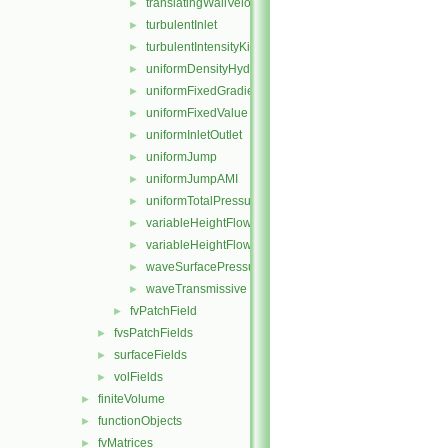
translatingWallVelocity
►
turbulentInlet
►
turbulentIntensityKineticEnergyInlet
►
uniformDensityHydrostaticPressure
►
uniformFixedGradient
►
uniformFixedValue
►
uniformInletOutlet
►
uniformJump
►
uniformJumpAMI
►
uniformTotalPressure
►
variableHeightFlowRate
►
variableHeightFlowRateInletVelocity
►
waveSurfacePressure
►
waveTransmissive
►
fvPatchField
►
fvsPatchFields
►
surfaceFields
►
volFields
►
finiteVolume
►
functionObjects
►
fvMatrices
►