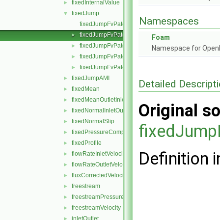
fixedInternalValue
►
fixedJump
▼
Namespaces
fixedJumpFvPatchField.C
fixedJumpFvPatchField.H
►
Foam
fixedJumpFvPatchFields.C
►
Namespace for Ope
fixedJumpFvPatchFields.H
►
fixedJumpFvPatchFieldsFwd.H
►
fixedJumpAMI
►
Detailed Descript
fixedMean
►
fixedMeanOutletInlet
►
Original so
fixedNormalInletOutletVelocity
►
fixedNormalSlip
►
fixedJump
fixedPressureCompressibleDensity
►
fixedProfile
►
Definition i
flowRateInletVelocity
►
flowRateOutletVelocity
►
fluxCorrectedVelocity
►
freestream
►
freestreamPressure
►
freestreamVelocity
►
inletOutlet
►