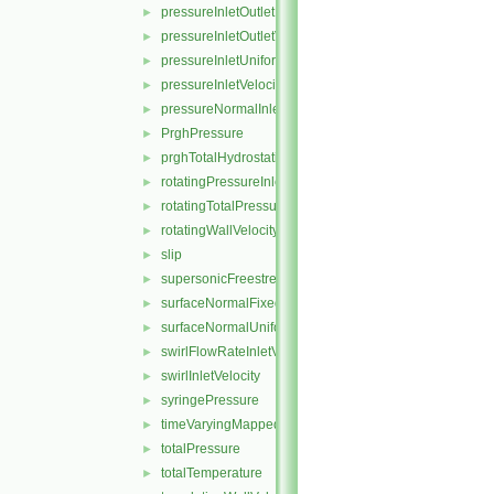
pressureInletOutletParSlipVelocity
►
pressureInletOutletVelocity
►
pressureInletUniformVelocity
►
pressureInletVelocity
►
pressureNormalInletOutletVelocity
►
PrghPressure
►
prghTotalHydrostaticPressure
►
rotatingPressureInletOutletVelocity
►
rotatingTotalPressure
►
rotatingWallVelocity
►
slip
►
supersonicFreestream
►
surfaceNormalFixedValue
►
surfaceNormalUniformFixedValue
►
swirlFlowRateInletVelocity
►
swirlInletVelocity
►
syringePressure
►
timeVaryingMappedFixedValue
►
totalPressure
►
totalTemperature
►