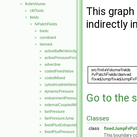
finiteVolume
▼
This graph 
cfdTools
►
fields
▼
indirectly i
fvPatchFields
▼
basic
►
constraint
►
derived
▼
activeBaffleVelocity
►
activePressureForceBaffleVelocity
►
advective
►
codedFixedValue
►
codedMixed
►
cylindricalInletVelocity
►
dynamicPressure
►
Go to the s
entrainmentPressure
►
externalCoupledMixed
►
fanPressure
►
Classes
fanPressureJump
►
fixedFluxExtrapolatedPressure
►
class
fixedJumpFvPat
fixedFluxPressure
►
This boundary co