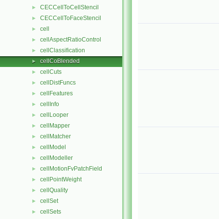
CECCellToCellStencil
►
CECCellToFaceStencil
►
cell
►
cellAspectRatioControl
►
cellClassification
►
cellCoBlended
►
cellCuts
►
cellDistFuncs
►
cellFeatures
►
cellInfo
►
cellLooper
►
cellMapper
►
cellMatcher
►
cellModel
►
cellModeller
►
cellMotionFvPatchField
►
cellPointWeight
►
cellQuality
►
cellSet
►
cellSets
►