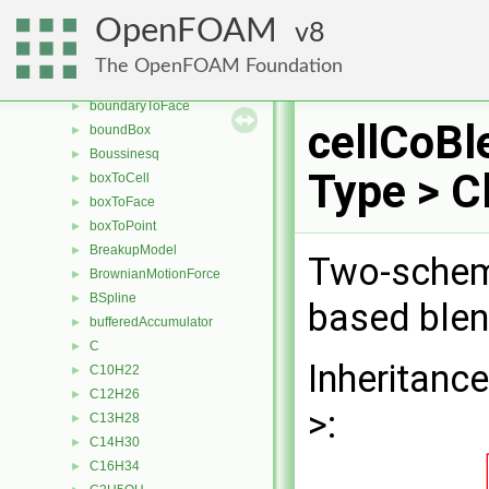
boundaryCutter
►
OpenFOAM
8
boundaryMesh
►
boundaryPatch
►
The OpenFOAM Foundation
boundaryRegion
►
boundaryToFace
►
cellCoBl
boundBox
►
Boussinesq
►
Type > C
boxToCell
►
boxToFace
►
boxToPoint
►
BreakupModel
►
Two-schem
BrownianMotionForce
►
BSpline
►
based blen
bufferedAccumulator
►
C
►
Inheritanc
C10H22
►
C12H26
►
>:
C13H28
►
C14H30
►
C16H34
►