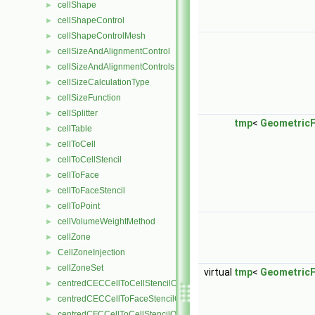
cellShape
►
cellShapeControl
►
cellShapeControlMesh
►
cellSizeAndAlignmentControl
►
cellSizeAndAlignmentControls
►
cellSizeCalculationType
►
cellSizeFunction
►
cellSplitter
►
tmp
<
GeometricF
cellTable
►
cellToCell
►
cellToCellStencil
►
cellToFace
►
cellToFaceStencil
►
cellToPoint
►
cellVolumeWeightMethod
►
cellZone
►
CellZoneInjection
►
cellZoneSet
►
virtual
tmp
<
GeometricF
centredCECCellToCellStencilObject
►
centredCECCellToFaceStencilObject
►
centredCFCCellToCellStencilObject
►