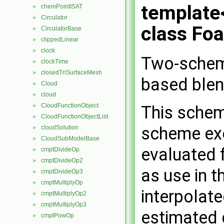
template
chemPointISAT
►
Circulator
►
class Fo
CirculatorBase
►
clippedLinear
►
clock
►
Two-schem
clockTime
►
closedTriSurfaceMesh
►
based blen
Cloud
►
cloud
►
CloudFunctionObject
This schem
►
CloudFunctionObjectList
►
scheme exc
cloudSolution
►
CloudSubModelBase
►
evaluated 
cmptDivideOp
►
cmptDivideOp2
►
as use in t
cmptDivideOp3
►
cmptMultiplyOp
►
interpolate
cmptMultiplyOp2
►
cmptMultiplyOp3
►
estimated 
cmptPowOp
►