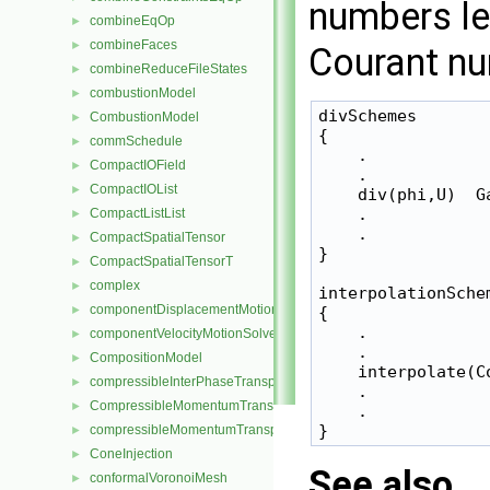
numbers le
combineEqOp
►
combineFaces
►
Courant nu
combineReduceFileStates
►
combustionModel
►
divSchemes

CombustionModel
►
{

commSchedule
►
    .

CompactIOField
►
    .

CompactIOList
►
    div(phi,U)  G
    .

CompactListList
►
    .

CompactSpatialTensor
►
}

CompactSpatialTensorT
►
complex
►
interpolationSchem
componentDisplacementMotionSolver
{

►
    .

componentVelocityMotionSolver
►
    .

CompositionModel
►
    interpolate(Co
compressibleInterPhaseTransportModel
►
    .

CompressibleMomentumTransportModel
►
    .

compressibleMomentumTransportModel
►
ConeInjection
►
See also
conformalVoronoiMesh
►