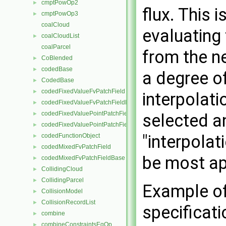
cmptPowOp2
►
flux. This 
cmptPowOp3
►
coalCloud
evaluating
coalCloudList
►
coalParcel
from the n
CoBlended
►
codedBase
►
a degree o
CodedBase
►
codedFixedValueFvPatchField
►
interpolati
codedFixedValueFvPatchFieldBase
►
codedFixedValuePointPatchField
selected a
►
codedFixedValuePointPatchFieldBase
►
"interpola
codedFunctionObject
►
codedMixedFvPatchField
►
be most ap
codedMixedFvPatchFieldBase
►
CollidingCloud
►
CollidingParcel
►
Example o
CollisionModel
►
CollisionRecordList
►
specificat
combine
►
combineConstraintsEqOp
►