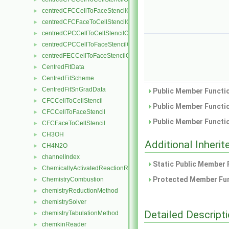
centredCFCCellToFaceStencilObject
►
centredCFCFaceToCellStencilObject
►
centredCPCCellToCellStencilObject
►
centredCPCCellToFaceStencilObject
►
centredFECCellToFaceStencilObject
►
CentredFitData
►
CentredFitScheme
►
CentredFitSnGradData
►
Public Member Functio
CFCCellToCellStencil
►
Public Member Functio
CFCCellToFaceStencil
►
Public Member Functio
CFCFaceToCellStencil
►
CH3OH
►
Additional Inher
CH4N2O
►
channelIndex
►
Static Public Member 
ChemicallyActivatedReactionRate
►
Protected Member Fun
ChemistryCombustion
►
chemistryReductionMethod
►
chemistrySolver
►
Detailed Descript
chemistryTabulationMethod
►
chemkinReader
►