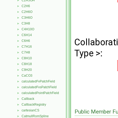
C2H5OH
►
C2H6
►
C2H6O
►
C3H6O
►
C3H8
►
C4H10O
►
C6H14
►
Collaborat
C6H6
►
C7H16
►
Type >:
C7H8
►
C8H10
►
C8H18
►
C9H20
►
CaCO3
►
calculatedFvPatchField
►
calculatedFvsPatchField
►
calculatedPointPatchField
►
Callback
►
CallbackRegistry
►
cartesianCS
Public Member Fu
►
CatmullRomSpline
►