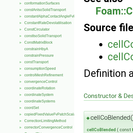
conformationSurfaces
►
Foam::
constAnIsoSolidTransport
►
constantAlphaContactAngleFvPatchScalarField
►
ConstantRateDevolatilisation
►
Source fil
ConstCirculator
►
constIsoSolidTransport
►
cellC
ConstMatrixBlock
►
constrainHbyA
cellC
constrainPressure
constTransport
►
consumptionSpeed
►
Definition 
controlMeshRefinement
►
convergenceControl
►
coordinateRotation
►
Constructor & De
coordinateSystem
►
coordinateSystems
►
coordSet
►
copiedFixedValueFvPatchScalarField
►
cellCoBlended(
◆
CorrectionLimitingMethod
►
correctorConvergenceControl
►
cellCoBlended
(
const