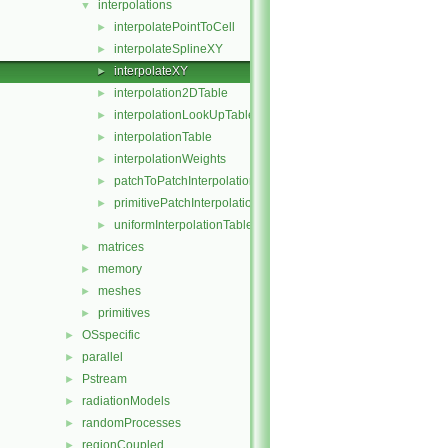
interpolations
▼
interpolatePointToCell
►
interpolateSplineXY
►
interpolateXY
►
interpolation2DTable
►
interpolationLookUpTable
►
interpolationTable
►
interpolationWeights
►
patchToPatchInterpolation
►
primitivePatchInterpolation
►
uniformInterpolationTable
►
matrices
►
memory
►
meshes
►
primitives
►
OSspecific
►
parallel
►
Pstream
►
radiationModels
►
randomProcesses
►
regionCoupled
►