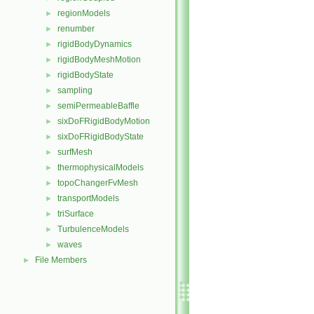
regionModels
►
renumber
►
rigidBodyDynamics
►
rigidBodyMeshMotion
►
rigidBodyState
►
sampling
►
semiPermeableBaffle
►
sixDoFRigidBodyMotion
►
sixDoFRigidBodyState
►
surfMesh
►
thermophysicalModels
►
topoChangerFvMesh
►
transportModels
►
triSurface
►
TurbulenceModels
►
waves
►
File Members
►