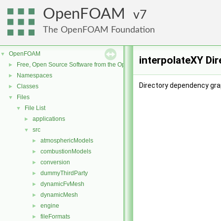
OpenFOAM
7
The OpenFOAM Foundation
OpenFOAM
▼
interpolateXY Di
Free, Open Source Software from the OpenFOAM Foundation
►
Namespaces
►
Directory dependency grap
Classes
►
Files
▼
File List
▼
applications
►
src
▼
atmosphericModels
►
combustionModels
►
conversion
►
dummyThirdParty
►
dynamicFvMesh
►
dynamicMesh
►
engine
►
fileFormats
►