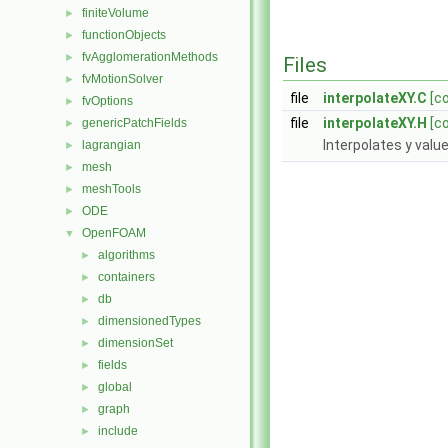
finiteVolume
►
functionObjects
►
fvAgglomerationMethods
►
Files
fvMotionSolver
►
file
interpolateXY.C
[c
fvOptions
►
file
interpolateXY.H
[c
genericPatchFields
►
Interpolates y value
lagrangian
►
mesh
►
meshTools
►
ODE
►
OpenFOAM
▼
algorithms
►
containers
►
db
►
dimensionedTypes
►
dimensionSet
►
fields
►
global
►
graph
►
include
►