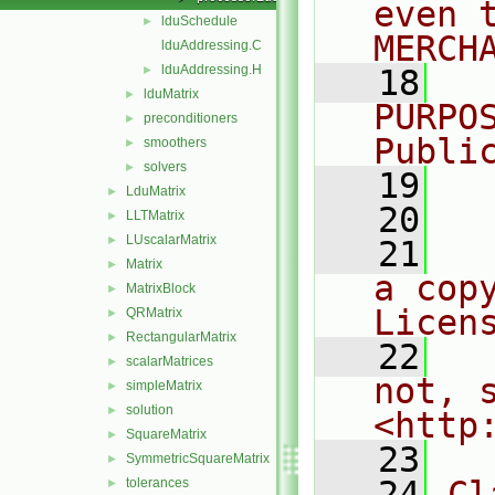
even 
lduSchedule
►
MERCH
lduAddressing.C
lduAddressing.H
►
   18
  
lduMatrix
►
PURPO
preconditioners
►
Publi
smoothers
►
solvers
►
   19
  
LduMatrix
►
   20
LLTMatrix
►
LUscalarMatrix
►
   21
  
Matrix
►
a cop
MatrixBlock
►
Licen
QRMatrix
►
RectangularMatrix
►
   22
  
scalarMatrices
►
not, s
simpleMatrix
►
solution
►
<http
SquareMatrix
►
   23
SymmetricSquareMatrix
►
   24
Cl
tolerances
►