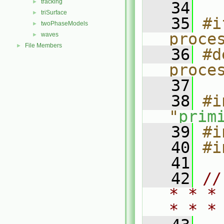
tracking
►
   34
triSurface
►
   35
#i
twoPhaseModels
►
proce
waves
►
File Members
►
   36
#d
proce
   37
   38
#i
"
prim
   39
#i
   40
#i
   41
   42
//
* * *
* * *