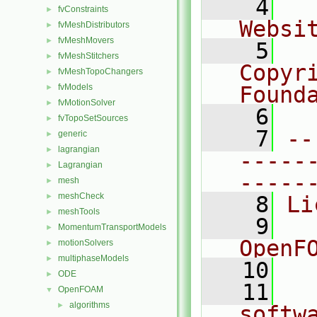
    4
  
fvConstraints
►
Websi
fvMeshDistributors
►
fvMeshMovers
►
    5
  
fvMeshStitchers
►
Copyr
fvMeshTopoChangers
►
fvModels
Found
►
fvMotionSolver
►
    6
  
fvTopoSetSources
►
    7
--
generic
►
lagrangian
►
-----
Lagrangian
►
-----
mesh
►
meshCheck
►
    8
Li
meshTools
►
    9
  
MomentumTransportModels
►
OpenF
motionSolvers
►
multiphaseModels
►
   10
ODE
►
   11
  
OpenFOAM
▼
algorithms
►
softw