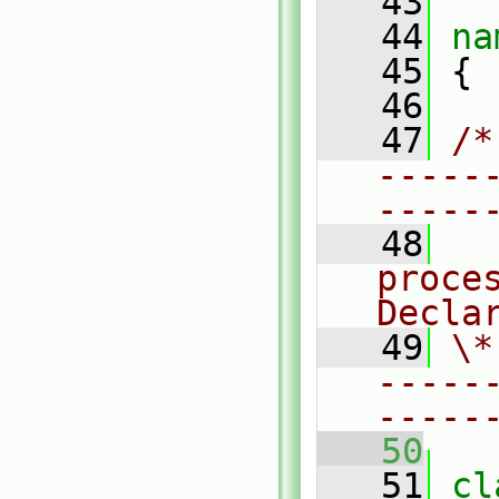
   43
   44
na
   45
 {
   46
   47
/*
-----
-----
   48
  
proces
Decla
   49
\*
-----
-----
   50
   51