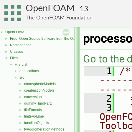
OpenFOAM
13
The OpenFOAM Foundation
OpenFOAM
▼
processo
Free, Open Source Software from the OpenFOAM Foundation
►
Namespaces
►
Classes
►
Go to the d
Files
▼
File List
▼
    1
/*
applications
►
-----
src
▼
atmosphericModels
►
-----
combustionModels
►
    2
  
conversion
►
dummyThirdParty
►
    3
  
fileFormats
►
OpenF
finiteVolume
►
Toolb
functionObjects
►
fvAgglomerationMethods
►