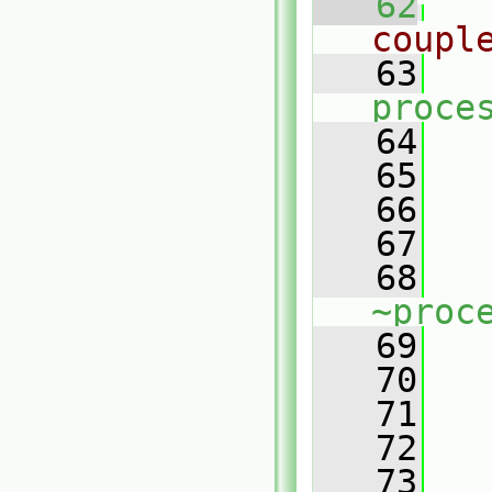
   62
coupl
   63
proce
   64
   
   65
   66
   67
   68
~proc
   69
   70
   71
   72
   73