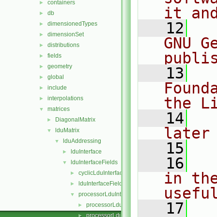
containers
►
it an
db
►
   12
  
dimensionedTypes
►
dimensionSet
►
GNU G
distributions
►
publi
fields
►
geometry
►
   13
  
global
►
Found
include
►
the L
interpolations
►
matrices
▼
   14
  
DiagonalMatrix
►
later
lduMatrix
▼
lduAddressing
▼
   15
lduInterface
►
   16
  
lduInterfaceFields
▼
cyclicLduInterfaceField
in the
►
lduInterfaceField
►
usefu
processorLduInterfaceField
▼
   17
  
processorLduInterfaceField.C
►
processorLduInterfaceField.H
►