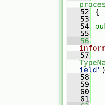
proce
   52
 {
   53
   54
pu
   55
   56
infor
   57
TypeN
ield"
   58
   59
   60
   61