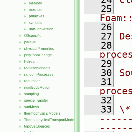
memory
►
   25
meshes
►
Foam:
primitives
►
symbols
►
   26
unitConversion
►
   27
De
OSspecific
►
parallel
   28
  
►
physicalProperties
►
proce
polyTopoChange
►
   29
Pstream
►
radiationModels
►
   30
So
randomProcesses
►
   31
renumber
►
rigidBodyMotion
►
proce
sampling
►
   32
specieTransfer
►
   33
\*
surfMesh
►
thermophysicalModels
►
-----
ThermophysicalTransportModels
►
-----
topoSetSources
►