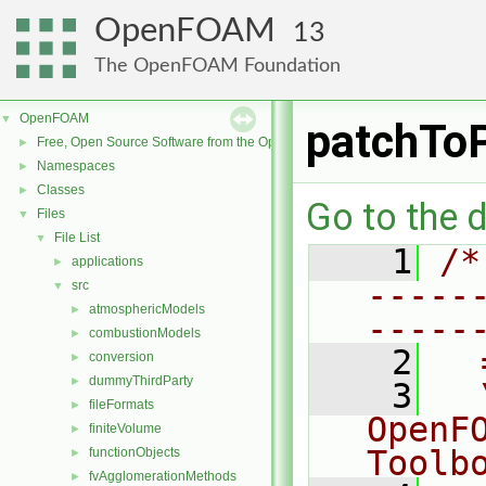
OpenFOAM
13
The OpenFOAM Foundation
OpenFOAM
▼
patchTo
Free, Open Source Software from the OpenFOAM Foundation
►
Namespaces
►
Classes
►
Go to the d
Files
▼
File List
▼
    1
/*
applications
►
-----
src
▼
atmosphericModels
►
-----
combustionModels
►
    2
  
conversion
►
dummyThirdParty
►
    3
  
fileFormats
►
OpenF
finiteVolume
►
Toolb
functionObjects
►
fvAgglomerationMethods
►