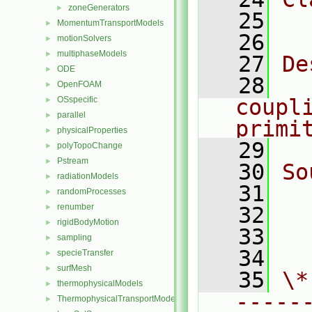
zoneGenerators
►
   25
  
MomentumTransportModels
►
   26
motionSolvers
►
multiphaseModels
►
   27
De
ODE
►
   28
  
OpenFOAM
►
OSspecific
coupl
►
parallel
►
primi
physicalProperties
►
   29
polyTopoChange
►
Pstream
►
   30
So
radiationModels
►
   31
  
randomProcesses
►
renumber
►
   32
  
rigidBodyMotion
►
   33
  
sampling
►
   34
specieTransfer
►
surfMesh
►
   35
\*
thermophysicalModels
►
-----
ThermophysicalTransportModels
►