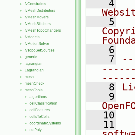
    4
  
fvConstraints
►
Websi
fvMeshDistributors
►
fvMeshMovers
►
    5
  
fvMeshStitchers
►
Copyr
fvMeshTopoChangers
►
fvModels
Found
►
fvMotionSolver
►
    6
  
fvTopoSetSources
►
    7
--
generic
►
lagrangian
►
-----
Lagrangian
►
-----
mesh
►
meshCheck
►
    8
Li
meshTools
▼
    9
  
algorithms
►
OpenF
cellClassification
►
cellFeatures
►
   10
cellsToCells
►
   11
  
coordinateSystems
►
cutPoly
►
softw