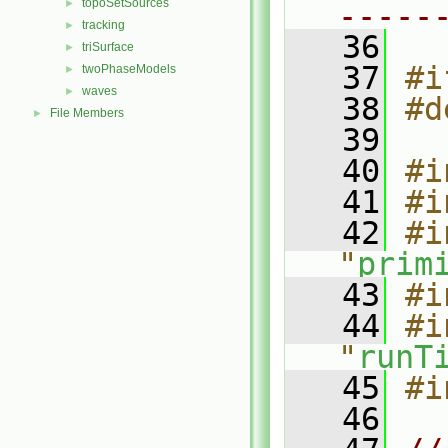
topoSetSources
►
-----
tracking
►
   36
triSurface
►
   37
#i
twoPhaseModels
►
waves
►
   38
#d
File Members
►
   39
   40
#i
   41
#i
   42
#i
"
prim
   43
#i
   44
#i
"
runT
   45
#i
   46