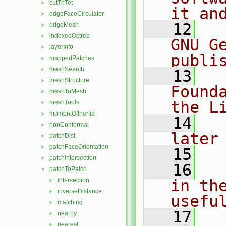
cutTriTet
►
it an
edgeFaceCirculator
►
   12
  
edgeMesh
►
indexedOctree
►
GNU G
layerInfo
►
publi
mappedPatches
►
meshSearch
►
   13
  
meshStructure
►
Found
meshToMesh
►
the L
meshTools
►
momentOfInertia
►
   14
  
nonConformal
►
later
patchDist
►
patchFaceOrientation
►
   15
patchIntersection
►
   16
  
patchToPatch
▼
intersection
in the
►
inverseDistance
►
usefu
matching
►
   17
  
nearby
►
nearest
►