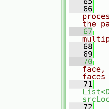
   65
   66
proce
the p
   67
multi
   68
   69
   70
face,
faces
   71
List<
srcLo
   72