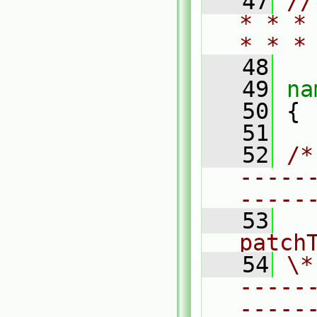
   47
//
* * *
* * *
   48
   49
na
   50
 {
   51
   52
/*
-----
-----
   53
  
patch
   54
\*
-----
-----