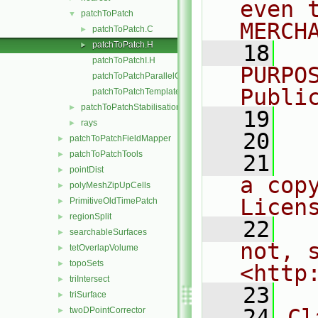
even 
patchToPatch
▼
MERCH
patchToPatch.C
►
patchToPatch.H
►
   18
  
patchToPatchI.H
PURPO
patchToPatchParallelOps.C
Publi
patchToPatchTemplates.C
patchToPatchStabilisation
►
   19
  
rays
►
   20
patchToPatchFieldMapper
►
patchToPatchTools
►
   21
  
pointDist
►
a cop
polyMeshZipUpCells
►
Licen
PrimitiveOldTimePatch
►
regionSplit
►
   22
  
searchableSurfaces
►
not, s
tetOverlapVolume
►
topoSets
►
<http
triIntersect
►
   23
triSurface
►
   24
Cl
twoDPointCorrector
►