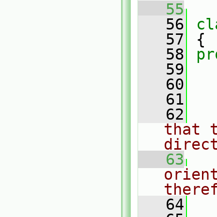
   55
   56
cl
   57
 {
   58
pr
   59
   60
   61
   62
that 
direc
   63
orient
there
   64