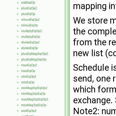
eqMagOp
mapping in
►
plusEqOp2
►
plusEqOp
►
We store m
minusEqOp2
►
minusEqOp
►
the comple
multiplyEqOp2
►
multiplyEqOp
►
from the re
divideEqOp2
►
divideEqOp
►
new list (
plusEqMagSqrOp2
►
plusEqMagSqrOp
►
Schedule is
maxEqOp2
►
maxEqOp
►
send, one r
minEqOp2
►
minEqOp
►
which form
minMagSqrEqOp2
►
minMagSqrEqOp
►
exchange. S
maxMagSqrEqOp2
►
maxMagSqrEqOp
►
Note2: num
andEqOp2
►