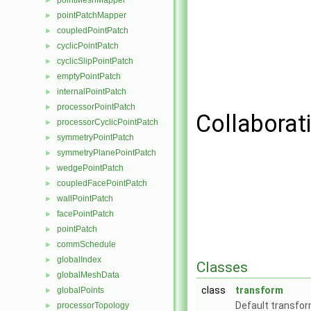
pointMeshMapper
►
pointPatchMapper
►
coupledPointPatch
►
cyclicPointPatch
►
cyclicSlipPointPatch
►
emptyPointPatch
►
internalPointPatch
►
processorPointPatch
►
Collaborat
processorCyclicPointPatch
►
symmetryPointPatch
►
symmetryPlanePointPatch
►
wedgePointPatch
►
coupledFacePointPatch
►
wallPointPatch
►
facePointPatch
►
pointPatch
►
commSchedule
►
globalIndex
►
Classes
globalMeshData
►
class
transform
globalPoints
►
Default transfor
processorTopology
►