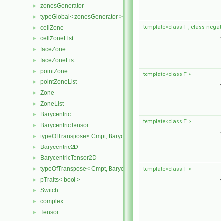
zonesGenerator
►
typeGlobal< zonesGenerator >
►
template<class T , class nega
cellZone
►
cellZoneList
►
faceZone
►
faceZoneList
►
pointZone
►
template<class T >
pointZoneList
►
Zone
►
ZoneList
►
Barycentric
►
template<class T >
BarycentricTensor
►
typeOfTranspose< Cmpt, BarycentricTensor< Cmpt > >
►
Barycentric2D
►
BarycentricTensor2D
►
typeOfTranspose< Cmpt, BarycentricTensor2D< Cmpt > >
►
template<class T >
pTraits< bool >
►
Switch
►
complex
►
Tensor
►