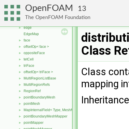
wedgeMatcher
►
OpenFOAM
13
cellModel
►
cellModeller
►
The OpenFOAM Foundation
cellShape
►
edge
►
distribu
EdgeMap
face
►
Class Re
offsetOp< face >
►
oppositeFace
►
tetCell
►
triFace
►
Class cont
offsetOp< triFace >
►
MultiRegionListBase
►
mapping in
MultiRegionRefs
►
RegionRef
►
Inheritance
pointBoundaryMesh
►
pointMesh
►
MapInternalField< Type, MeshMapper, pointMesh >
►
pointBoundaryMeshMapper
►
pointMapper
►