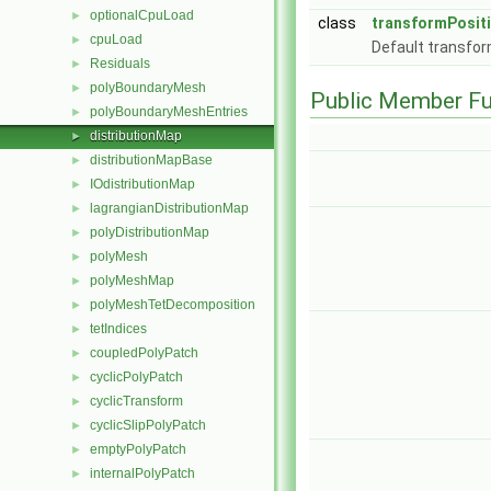
optionalCpuLoad
►
class
transformPosit
cpuLoad
►
Default transfor
Residuals
►
polyBoundaryMesh
►
Public Member Fu
polyBoundaryMeshEntries
►
distributionMap
►
distributionMapBase
►
IOdistributionMap
►
lagrangianDistributionMap
►
polyDistributionMap
►
polyMesh
►
polyMeshMap
►
polyMeshTetDecomposition
►
tetIndices
►
coupledPolyPatch
►
cyclicPolyPatch
►
cyclicTransform
►
cyclicSlipPolyPatch
►
emptyPolyPatch
►
internalPolyPatch
►