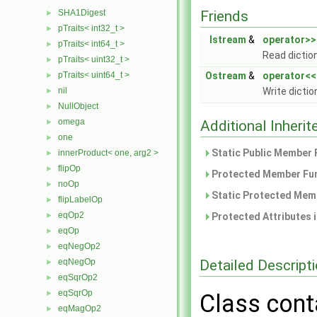
SHA1Digest
Friends
►
pTraits< int32_t >
►
Istream
&
operator>>
pTraits< int64_t >
►
Read dictio
pTraits< uint32_t >
►
pTraits< uint64_t >
Ostream
&
operator<<
►
nil
Write dictio
►
NullObject
►
omega
►
Additional Inher
one
►
Static Public Member 
innerProduct< one, arg2 >
►
flipOp
►
Protected Member Fun
noOp
►
Static Protected Memb
flipLabelOp
►
eqOp2
►
Protected Attributes 
eqOp
►
eqNegOp2
►
Detailed Descript
eqNegOp
►
eqSqrOp2
►
eqSqrOp
►
Class cont
eqMagOp2
►