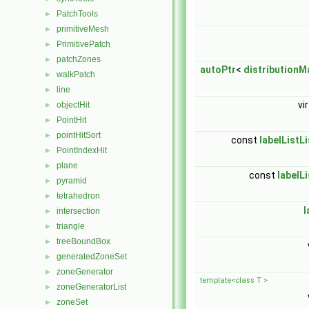
PatchTools
►
primitiveMesh
►
PrimitivePatch
►
patchZones
►
autoPtr
<
distributionM
walkPatch
►
line
►
vi
objectHit
►
PointHit
►
pointHitSort
►
const
labelListLi
PointIndexHit
►
plane
►
const
labelLi
pyramid
►
tetrahedron
►
l
intersection
►
triangle
►
treeBoundBox
►
generatedZoneSet
►
zoneGenerator
►
template<class T >
zoneGeneratorList
►
zoneSet
►