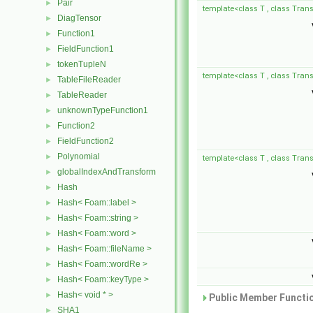
Pair
►
template<class T , class Tran
DiagTensor
►
Function1
►
FieldFunction1
►
tokenTupleN
►
template<class T , class Tran
TableFileReader
►
TableReader
►
unknownTypeFunction1
►
Function2
►
FieldFunction2
►
Polynomial
►
template<class T , class Tran
globalIndexAndTransform
►
Hash
►
Hash< Foam::label >
►
Hash< Foam::string >
►
Hash< Foam::word >
►
Hash< Foam::fileName >
►
Hash< Foam::wordRe >
►
Hash< Foam::keyType >
►
Hash< void * >
►
Public Member Functio
SHA1
►