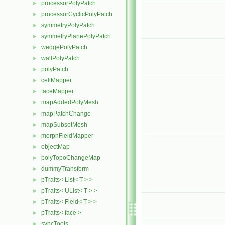
processorPolyPatch
►
processorCyclicPolyPatch
►
symmetryPolyPatch
►
symmetryPlanePolyPatch
►
wedgePolyPatch
►
wallPolyPatch
►
polyPatch
►
cellMapper
►
faceMapper
►
mapAddedPolyMesh
►
mapPatchChange
►
mapSubsetMesh
►
morphFieldMapper
►
objectMap
►
polyTopoChangeMap
►
dummyTransform
►
pTraits< List< T > >
►
pTraits< UList< T > >
►
pTraits< Field< T > >
►
pTraits< face >
►
syncTools
►