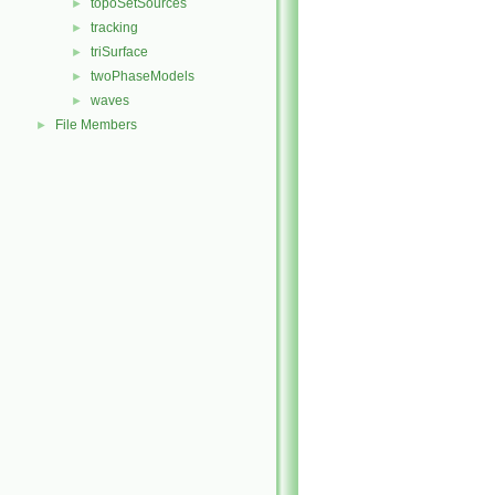
topoSetSources
►
tracking
►
triSurface
►
twoPhaseModels
►
waves
►
File Members
►