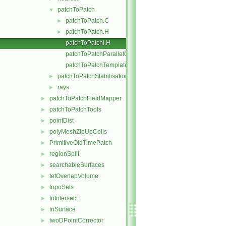
patchToPatch
▼
patchToPatch.C
►
patchToPatch.H
►
patchToPatchI.H
patchToPatchParallelOps.C
patchToPatchTemplates.C
patchToPatchStabilisation
►
rays
►
patchToPatchFieldMapper
►
patchToPatchTools
►
pointDist
►
polyMeshZipUpCells
►
PrimitiveOldTimePatch
►
regionSplit
►
searchableSurfaces
►
tetOverlapVolume
►
topoSets
►
triIntersect
►
triSurface
►
twoDPointCorrector
►