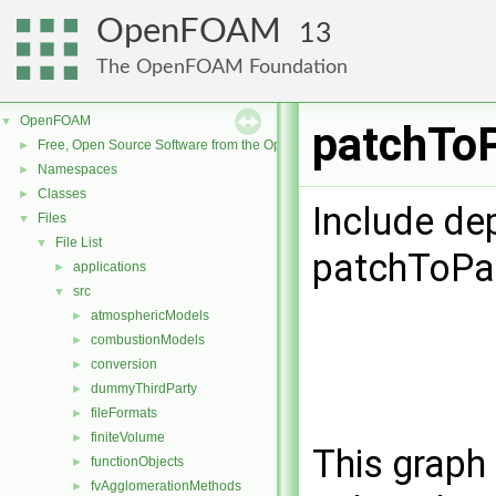
OpenFOAM
13
The OpenFOAM Foundation
OpenFOAM
▼
patchToP
Free, Open Source Software from the OpenFOAM Foundation
►
Namespaces
►
Classes
►
Include de
Files
▼
File List
▼
patchToPat
applications
►
src
▼
atmosphericModels
►
combustionModels
►
conversion
►
dummyThirdParty
►
fileFormats
►
finiteVolume
►
This graph 
functionObjects
►
fvAgglomerationMethods
►