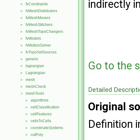
indirectly i
fvConstraints
►
fvMeshDistributors
►
fvMeshMovers
►
fvMeshStitchers
►
fvMeshTopoChangers
►
fvModels
►
fvMotionSolver
►
fvTopoSetSources
►
generic
►
Go to the s
lagrangian
►
Lagrangian
►
mesh
►
meshCheck
►
Detailed Descript
meshTools
▼
algorithms
►
Original so
cellClassification
►
cellFeatures
►
Definition i
cellsToCells
►
coordinateSystems
►
cutPoly
►