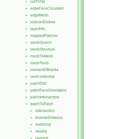
cutTriTet
►
edgeFaceCirculator
►
edgeMesh
►
indexedOctree
►
layerInfo
►
mappedPatches
►
meshSearch
►
meshStructure
►
meshToMesh
►
meshTools
►
momentOfInertia
►
nonConformal
►
patchDist
►
patchFaceOrientation
►
patchIntersection
►
patchToPatch
▼
intersection
►
inverseDistance
►
matching
►
nearby
►
nearest
►