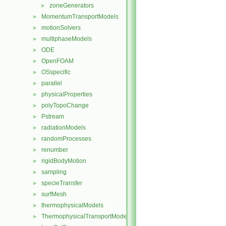
zoneGenerators
►
MomentumTransportModels
►
motionSolvers
►
multiphaseModels
►
ODE
►
OpenFOAM
►
OSspecific
►
parallel
►
physicalProperties
►
polyTopoChange
►
Pstream
►
radiationModels
►
randomProcesses
►
renumber
►
rigidBodyMotion
►
sampling
►
specieTransfer
►
surfMesh
►
thermophysicalModels
►
ThermophysicalTransportModels
►