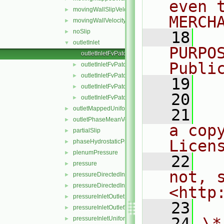
even 
movingWallSlipVelocity
►
MERCH
movingWallVelocity
►
noSlip
►
   18
  
outletInlet
▼
PURPO
outletInletFvPatchField.C
Publi
outletInletFvPatchField.H
►
outletInletFvPatchFields.C
►
   19
  
outletInletFvPatchFields.H
►
   20
outletInletFvPatchFieldsFwd.H
►
outletMappedUniformInlet
►
   21
  
outletPhaseMeanVelocity
►
a cop
partialSlip
►
Licen
phaseHydrostaticPressure
►
plenumPressure
►
   22
  
pressure
►
not, s
pressureDirectedInletOutletVelocity
►
pressureDirectedInletVelocity
►
<http
pressureInletOutletParSlipVelocity
►
   23
pressureInletOutletVelocity
►
   24
\*
pressureInletUniformVelocity
►