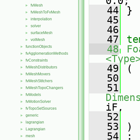
0.0;
fvMesh
►
   44
 }
fvMeshToFvMesh
►
   45
interpolation
►
solver
►
   46
surfaceMesh
►
   47
te
volMesh
►
   48
Fo
functionObjects
►
fvAgglomerationMethods
►
<Type
fvConstraints
►
   49
 (
fvMeshDistributors
►
fvMeshMovers
►
   50
fvMeshStitchers
►
   51
fvMeshTopoChangers
►
Dimen
fvModels
►
fvMotionSolver
►
iF,
fvTopoSetSources
►
   52
generic
►
lagrangian
►
   53
 )
Lagrangian
►
   54
 :
mesh
►