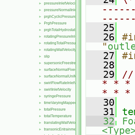
pressureInletVelocity
►
-----
pressureNormalInletOutletVelocity
►
-----
prghCyclicPressure
►
PrghPressure
►
   25
prghTotalHydrostaticPressure
►
   26
#i
rotatingPressureInletOutletVelocity
►
rotatingTotalPressure
"
outl
►
rotatingWallVelocity
►
   27
#i
slip
►
   28
supersonicFreestream
►
surfaceNormalFixedValue
►
   29
//
surfaceNormalUniformFixedValue
►
* * *
swirlFlowRateInletVelocity
►
swirlInletVelocity
►
* * *
syringePressure
►
   30
timeVaryingMappedFixedValue
►
   31
te
totalPressure
►
totalTemperature
►
   32
Fo
translatingWallVelocity
►
<Type
transonicEntrainmentPressure
►