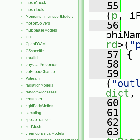
   55
meshCheck
►
meshTools
►
(
p
, i
MomentumTransportModels
►
   56
motionSolvers
►
multiphaseModels
►
phiNa
ODE
►
rd
>(
"
OpenFOAM
►
OSspecific
   57
 {
►
parallel
►
   58
   
physicalProperties
►
   59
polyTopoChange
►
Pstream
►
(
"out
radiationModels
►
dict
,
randomProcesses
►
renumber
►
   60
rigidBodyMotion
►
   61
sampling
►
   62
   
specieTransfer
►
surfMesh
►
   63
thermophysicalModels
►