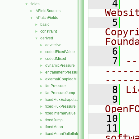
    4
  
fields
▼
Websi
fvFieldSources
►
fvPatchFields
▼
    5
  
basic
►
Copyr
constraint
►
derived
Found
▼
advective
►
    6
  
codedFixedValue
►
    7
--
codedMixed
►
dynamicPressure
►
-----
entrainmentPressure
►
-----
externalCoupledMixed
►
fanPressure
►
    8
Li
fanPressureJump
►
    9
  
fixedFluxExtrapolatedPressure
►
OpenF
fixedFluxPressure
►
fixedInternalValue
►
   10
fixedJump
►
   11
  
fixedMean
►
fixedMeanOutletInlet
►
softw