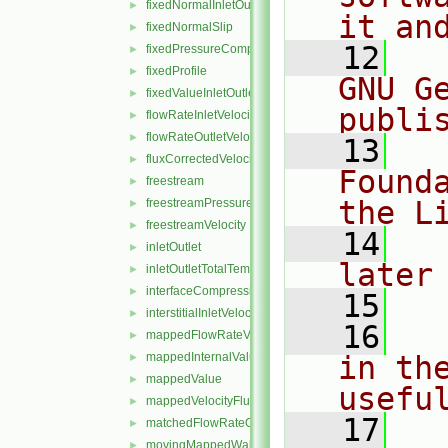
fixedNormalInletOutletVelocity
►
it an
fixedNormalSlip
►
   12
  
fixedPressureCompressibleDensity
►
fixedProfile
►
GNU G
fixedValueInletOutlet
►
publi
flowRateInletVelocity
►
flowRateOutletVelocity
►
   13
  
fluxCorrectedVelocity
►
Found
freestream
►
the L
freestreamPressure
►
freestreamVelocity
►
   14
  
inletOutlet
►
later
inletOutletTotalTemperature
►
interfaceCompression
►
   15
interstitialInletVelocity
►
   16
  
mappedFlowRateVelocity
►
mappedInternalValue
in the
►
mappedValue
►
usefu
mappedVelocityFlux
►
   17
  
matchedFlowRateOutletVelocity
►
movingMappedWallVelocity
►