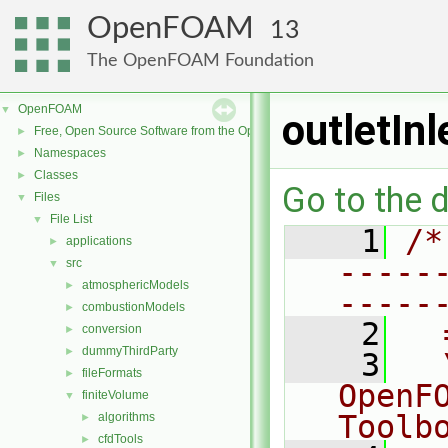
OpenFOAM
13
The OpenFOAM Foundation
OpenFOAM
▼
outletIn
Free, Open Source Software from the OpenFOAM Foundation
►
Namespaces
►
Classes
►
Go to the d
Files
▼
File List
▼
    1
/*
applications
►
-----
src
▼
atmosphericModels
►
-----
combustionModels
►
    2
  
conversion
►
dummyThirdParty
►
    3
  
fileFormats
►
OpenF
finiteVolume
▼
Toolb
algorithms
►
cfdTools
►