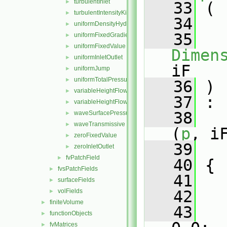
turbulentInlet
►
   33
 (
turbulentIntensityKineticEnergyInlet
►
   34
uniformDensityHydrostaticPressure
►
   35
uniformFixedGradient
►
uniformFixedValue
►
Dimen
uniformInletOutlet
►
iF
uniformJump
►
uniformTotalPressure
►
   36
 )
variableHeightFlowRate
►
   37
 :
variableHeightFlowRateInletVelocity
►
   38
waveSurfacePressure
►
waveTransmissive
►
(
p
, i
zeroFixedValue
►
   39
   
zeroInletOutlet
►
fvPatchField
►
   40
 {
fvsPatchFields
►
   41
   
surfaceFields
►
volFields
   42
   
►
finiteVolume
►
   43
   
functionObjects
►
fvMatrices
►