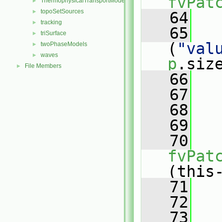
fvPat
ThermophysicalTransportModels
►
topoSetSources
►
   64
   
tracking
►
   65
triSurface
►
(
"val
twoPhaseModels
►
waves
►
p
.siz
File Members
►
   66
   
   67
   
   68
   69
   
   70
fvPat
(this
   71
   
   72
   73
   