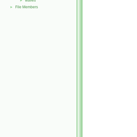
waves
►
File Members
►