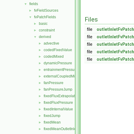
fields
▼
fvFieldSources
►
fvPatchFields
▼
Files
basic
►
file
outletInletFvPatch
constraint
►
file
outletInletFvPatch
derived
▼
advective
►
file
outletInletFvPatch
codedFixedValue
►
file
outletInletFvPatch
codedMixed
►
file
outletInletFvPatc
dynamicPressure
►
entrainmentPressure
►
externalCoupledMixed
►
fanPressure
►
fanPressureJump
►
fixedFluxExtrapolatedPressure
►
fixedFluxPressure
►
fixedInternalValue
►
fixedJump
►
fixedMean
►
fixedMeanOutletInlet
►