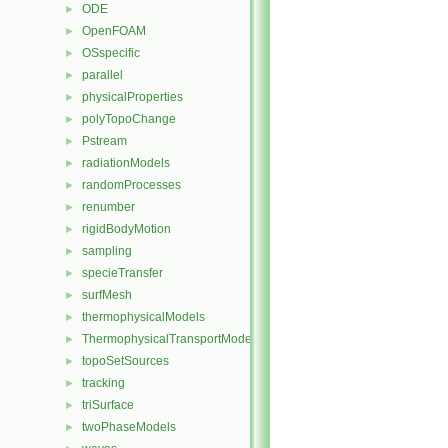
ODE
►
OpenFOAM
►
OSspecific
►
parallel
►
physicalProperties
►
polyTopoChange
►
Pstream
►
radiationModels
►
randomProcesses
►
renumber
►
rigidBodyMotion
►
sampling
►
specieTransfer
►
surfMesh
►
thermophysicalModels
►
ThermophysicalTransportModels
►
topoSetSources
►
tracking
►
triSurface
►
twoPhaseModels
►