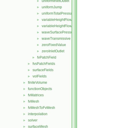
uniformInletOutlet
►
uniformJump
►
uniformTotalPressure
►
variableHeightFlowRate
►
variableHeightFlowRateInletVelocity
►
waveSurfacePressure
►
waveTransmissive
►
zeroFixedValue
►
zeroInletOutlet
►
fvPatchField
►
fvsPatchFields
►
surfaceFields
►
volFields
►
finiteVolume
►
functionObjects
►
fvMatrices
►
fvMesh
►
fvMeshToFvMesh
►
interpolation
►
solver
►
surfaceMesh
►