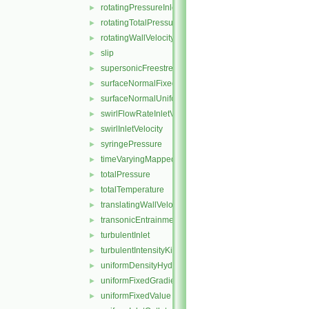
rotatingPressureInletOutletVelocity
►
rotatingTotalPressure
►
rotatingWallVelocity
►
slip
►
supersonicFreestream
►
surfaceNormalFixedValue
►
surfaceNormalUniformFixedValue
►
swirlFlowRateInletVelocity
►
swirlInletVelocity
►
syringePressure
►
timeVaryingMappedFixedValue
►
totalPressure
►
totalTemperature
►
translatingWallVelocity
►
transonicEntrainmentPressure
►
turbulentInlet
►
turbulentIntensityKineticEnergyInlet
►
uniformDensityHydrostaticPressure
►
uniformFixedGradient
►
uniformFixedValue
►