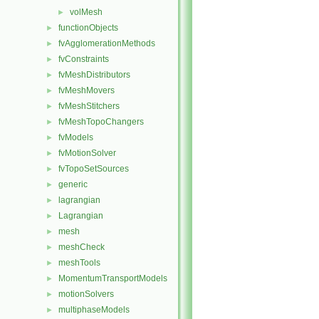
volMesh
►
functionObjects
►
fvAgglomerationMethods
►
fvConstraints
►
fvMeshDistributors
►
fvMeshMovers
►
fvMeshStitchers
►
fvMeshTopoChangers
►
fvModels
►
fvMotionSolver
►
fvTopoSetSources
►
generic
►
lagrangian
►
Lagrangian
►
mesh
►
meshCheck
►
meshTools
►
MomentumTransportModels
►
motionSolvers
►
multiphaseModels
►