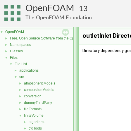
OpenFOAM
13
The OpenFOAM Foundation
OpenFOAM
▼
outletInlet Direc
Free, Open Source Software from the OpenFOAM Foundation
►
Namespaces
►
Directory dependency grap
Classes
►
Files
▼
File List
▼
applications
►
src
▼
atmosphericModels
►
combustionModels
►
conversion
►
dummyThirdParty
►
fileFormats
►
finiteVolume
▼
algorithms
►
cfdTools
►