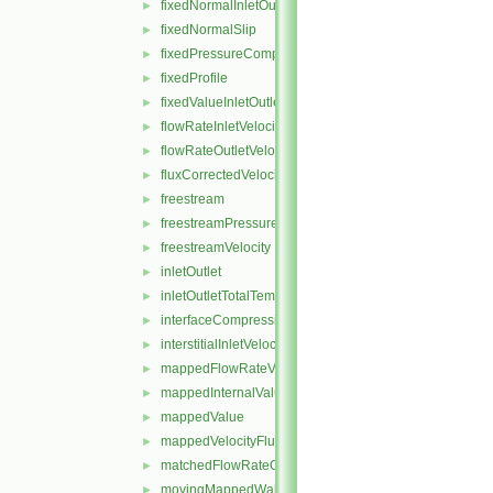
fixedNormalInletOutletVelocity
►
fixedNormalSlip
►
fixedPressureCompressibleDensity
►
fixedProfile
►
fixedValueInletOutlet
►
flowRateInletVelocity
►
flowRateOutletVelocity
►
fluxCorrectedVelocity
►
freestream
►
freestreamPressure
►
freestreamVelocity
►
inletOutlet
►
inletOutletTotalTemperature
►
interfaceCompression
►
interstitialInletVelocity
►
mappedFlowRateVelocity
►
mappedInternalValue
►
mappedValue
►
mappedVelocityFlux
►
matchedFlowRateOutletVelocity
►
movingMappedWallVelocity
►