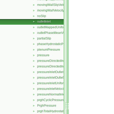
movingWallSlipVelocity
►
movingWallVelocity
►
noSlip
►
outletInlet
►
outletMappedUniformInlet
►
outletPhaseMeanVelocity
►
partialSlip
►
phaseHydrostaticPressure
►
plenumPressure
►
pressure
►
pressureDirectedInletOutletVelocity
►
pressureDirectedInletVelocity
►
pressureInletOutletParSlipVelocity
►
pressureInletOutletVelocity
►
pressureInletUniformVelocity
►
pressureInletVelocity
►
pressureNormalInletOutletVelocity
►
prghCyclicPressure
►
PrghPressure
►
prghTotalHydrostaticPressure
►