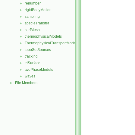
renumber
►
rigidBodyMotion
►
sampling
►
specieTransfer
►
surfMesh
►
thermophysicalModels
►
ThermophysicalTransportModels
►
topoSetSources
►
tracking
►
triSurface
►
twoPhaseModels
►
waves
►
File Members
►