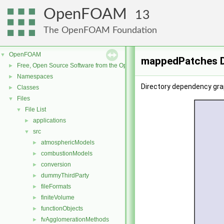
OpenFOAM
13
The OpenFOAM Foundation
OpenFOAM
▼
mappedPatches D
Free, Open Source Software from the OpenFOAM Foundation
►
Namespaces
►
Directory dependency gr
Classes
►
Files
▼
File List
▼
applications
►
src
▼
atmosphericModels
►
combustionModels
►
conversion
►
dummyThirdParty
►
fileFormats
►
finiteVolume
►
functionObjects
►
fvAgglomerationMethods
►