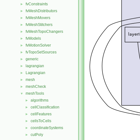
fvConstraints
►
fvMeshDistributors
►
fvMeshMovers
►
fvMeshStitchers
►
fvMeshTopoChangers
►
fvModels
►
fvMotionSolver
►
fvTopoSetSources
►
generic
►
lagrangian
►
Lagrangian
►
mesh
►
meshCheck
►
meshTools
▼
algorithms
►
cellClassification
►
cellFeatures
►
cellsToCells
►
coordinateSystems
►
cutPoly
►