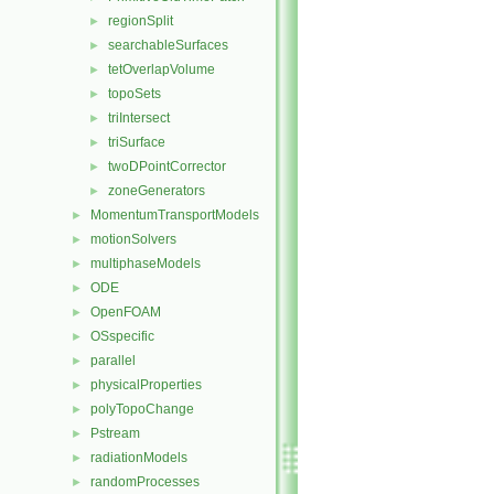
regionSplit
►
searchableSurfaces
►
tetOverlapVolume
►
topoSets
►
triIntersect
►
triSurface
►
twoDPointCorrector
►
zoneGenerators
►
MomentumTransportModels
►
motionSolvers
►
multiphaseModels
►
ODE
►
OpenFOAM
►
OSspecific
►
parallel
►
physicalProperties
►
polyTopoChange
►
Pstream
►
radiationModels
►
randomProcesses
►