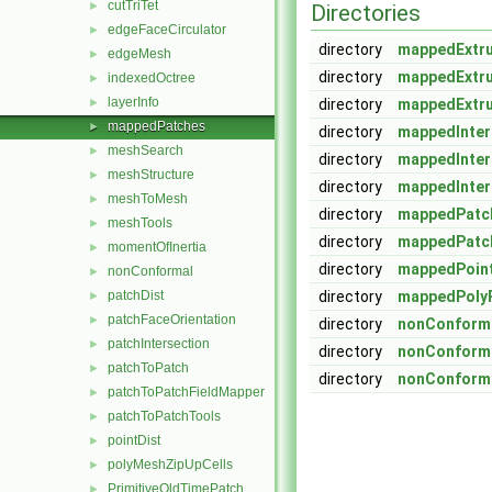
cutTriTet
►
Directories
edgeFaceCirculator
►
directory
mappedExtr
edgeMesh
►
directory
mappedExtr
indexedOctree
►
layerInfo
►
directory
mappedExtr
mappedPatches
►
directory
mappedInter
meshSearch
►
directory
mappedInter
meshStructure
►
directory
mappedInter
meshToMesh
►
directory
mappedPatc
meshTools
►
directory
mappedPatc
momentOfInertia
►
directory
mappedPoin
nonConformal
►
patchDist
directory
mappedPoly
►
patchFaceOrientation
►
directory
nonConform
patchIntersection
►
directory
nonConform
patchToPatch
►
directory
nonConform
patchToPatchFieldMapper
►
patchToPatchTools
►
pointDist
►
polyMeshZipUpCells
►
PrimitiveOldTimePatch
►