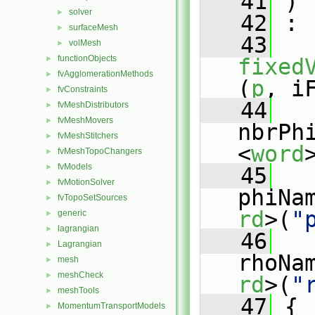
   41
 )
solver
►
   42
 :
surfaceMesh
►
   43
volMesh
►
functionObjects
►
fixed
fvAgglomerationMethods
►
(
p
, i
fvConstraints
►
   44
fvMeshDistributors
►
fvMeshMovers
►
nbrPh
fvMeshStitchers
►
<
word
fvMeshTopoChangers
►
fvModels
►
   45
fvMotionSolver
►
phiNa
fvTopoSetSources
►
rd
>(
"
generic
►
lagrangian
►
   46
Lagrangian
►
rhoNa
mesh
►
meshCheck
►
rd
>(
"
meshTools
►
   47
 {
MomentumTransportModels
►