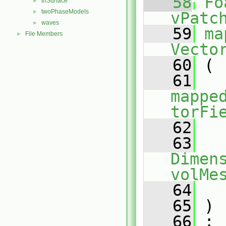
   58
Fo
triSurface
►
twoPhaseModels
►
vPatc
waves
►
   59
ma
File Members
►
Vecto
   60
 (
   61
mappe
torFi
   62
   63
Dimens
volMe
   64
   65
 )
   66
 :