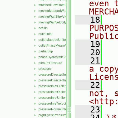
even 
matchedFlowRateOutletVelocity
►
MERCH
movingMappedWallVelocity
►
movingWallSlipVelocity
►
   18
  
movingWallVelocity
►
PURPO
noSlip
►
Publi
outletInlet
►
outletMappedUniformInlet
►
   19
  
outletPhaseMeanVelocity
►
   20
partialSlip
►
phaseHydrostaticPressure
►
   21
  
plenumPressure
►
a cop
pressure
►
Licen
pressureDirectedInletOutletVelocity
►
pressureDirectedInletVelocity
►
   22
  
pressureInletOutletParSlipVelocity
►
not, s
pressureInletOutletVelocity
►
pressureInletUniformVelocity
►
<http
pressureInletVelocity
►
   23
pressureNormalInletOutletVelocity
►
   24
\*
prghCyclicPressure
►