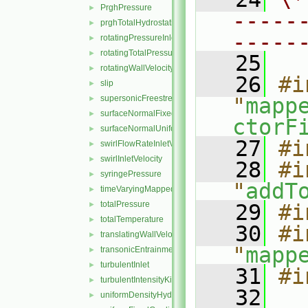
PrghPressure
►
-----
prghTotalHydrostaticPressure
►
-----
rotatingPressureInletOutletVelocity
►
rotatingTotalPressure
►
   25
rotatingWallVelocity
►
   26
#i
slip
►
supersonicFreestream
"
mapp
►
surfaceNormalFixedValue
►
ctorF
surfaceNormalUniformFixedValue
►
   27
#i
swirlFlowRateInletVelocity
►
swirlInletVelocity
►
   28
#i
syringePressure
►
"
addT
timeVaryingMappedFixedValue
►
totalPressure
►
   29
#i
totalTemperature
►
   30
#i
translatingWallVelocity
►
"
mapp
transonicEntrainmentPressure
►
turbulentInlet
►
   31
#i
turbulentIntensityKineticEnergyInlet
►
   32
uniformDensityHydrostaticPressure
►