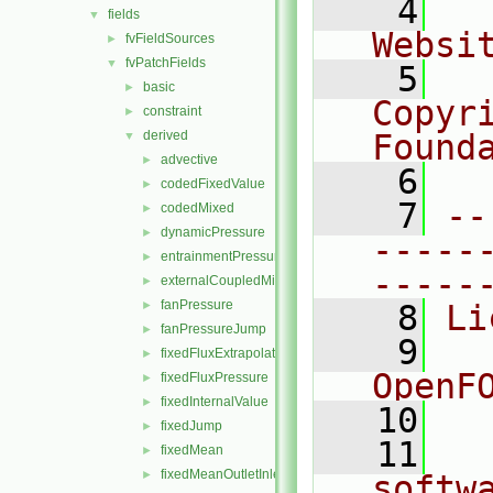
    4
  
fields
▼
Websi
fvFieldSources
►
fvPatchFields
▼
    5
  
basic
►
Copyr
constraint
►
derived
Found
▼
advective
►
    6
  
codedFixedValue
►
    7
--
codedMixed
►
dynamicPressure
►
-----
entrainmentPressure
►
-----
externalCoupledMixed
►
fanPressure
►
    8
Li
fanPressureJump
►
    9
  
fixedFluxExtrapolatedPressure
►
OpenF
fixedFluxPressure
►
fixedInternalValue
►
   10
fixedJump
►
   11
  
fixedMean
►
fixedMeanOutletInlet
►
softw