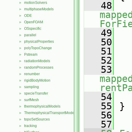
   48
motionSolvers
►
multiphaseModels
►
mappe
ODE
►
ForFi
OpenFOAM
►
OSspecific
►
   49
   
parallel
►
   50
   
physicalProperties
►
polyTopoChange
   51
   
►
Pstream
►
   52
radiationModels
►
   53
randomProcesses
►
renumber
►
mappe
rigidBodyMotion
►
rentP
sampling
►
specieTransfer
►
   54
   
surfMesh
►
   55
 }
thermophysicalModels
►
   56
ThermophysicalTransportModels
►
topoSetSources
►
   57
tracking
►