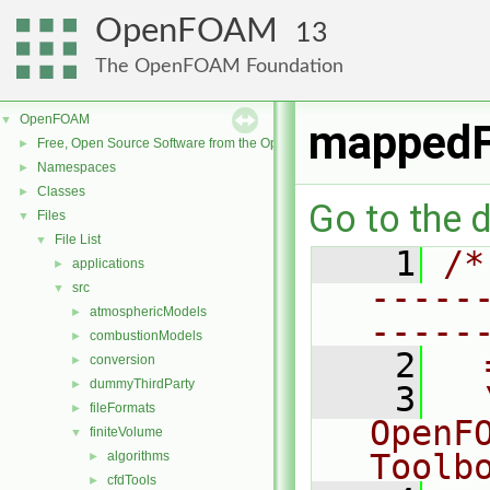
OpenFOAM
13
The OpenFOAM Foundation
OpenFOAM
▼
mappedF
Free, Open Source Software from the OpenFOAM Foundation
►
Namespaces
►
Classes
►
Go to the d
Files
▼
File List
▼
    1
/*
applications
►
-----
src
▼
atmosphericModels
►
-----
combustionModels
►
    2
  
conversion
►
dummyThirdParty
►
    3
  
fileFormats
►
OpenF
finiteVolume
▼
Toolb
algorithms
►
cfdTools
►