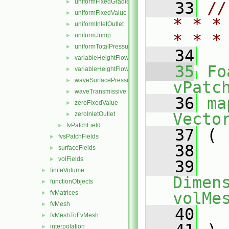
uniformFixedGradient
►
   33
//
uniformFixedValue
►
* * *
uniformInletOutlet
►
* * *
uniformJump
►
uniformTotalPressure
►
   34
variableHeightFlowRate
►
   35
Fo
variableHeightFlowRateInletVelocity
►
waveSurfacePressure
►
vPatc
waveTransmissive
►
   36
ma
zeroFixedValue
►
Vecto
zeroInletOutlet
►
fvPatchField
►
   37
 (
fvsPatchFields
►
   38
surfaceFields
►
volFields
►
   39
finiteVolume
►
Dimens
functionObjects
►
fvMatrices
volMe
►
fvMesh
►
   40
fvMeshToFvMesh
►
interpolation
►