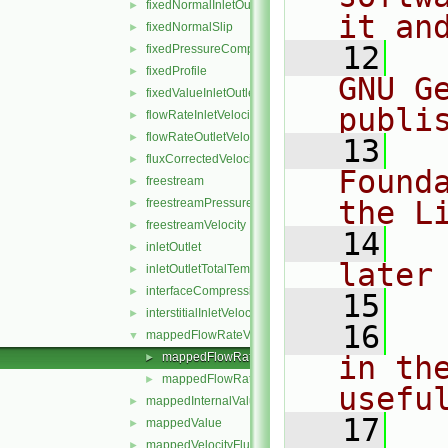
fixedNormalInletOutletVelocity
►
it an
fixedNormalSlip
►
   12
  
fixedPressureCompressibleDensity
►
fixedProfile
►
GNU G
fixedValueInletOutlet
►
publi
flowRateInletVelocity
►
flowRateOutletVelocity
►
   13
  
fluxCorrectedVelocity
►
Found
freestream
►
the L
freestreamPressure
►
freestreamVelocity
►
   14
  
inletOutlet
►
later
inletOutletTotalTemperature
►
interfaceCompression
►
   15
interstitialInletVelocity
►
   16
  
mappedFlowRateVelocity
▼
mappedFlowRateVelocityFvPatchVectorField.C
in the
►
mappedFlowRateVelocityFvPatchVectorField.H
►
usefu
mappedInternalValue
►
   17
  
mappedValue
►
mappedVelocityFlux
►