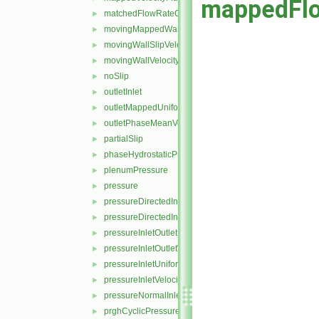
mappedFlo
matchedFlowRateOutletVelocity
►
movingMappedWallVelocity
►
movingWallSlipVelocity
►
movingWallVelocity
►
noSlip
►
outletInlet
►
outletMappedUniformInlet
►
outletPhaseMeanVelocity
►
partialSlip
►
phaseHydrostaticPressure
►
plenumPressure
►
pressure
►
pressureDirectedInletOutletVelocity
►
pressureDirectedInletVelocity
►
pressureInletOutletParSlipVelocity
►
pressureInletOutletVelocity
►
pressureInletUniformVelocity
►
pressureInletVelocity
►
pressureNormalInletOutletVelocity
►
prghCyclicPressure
►