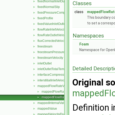
fixedNormalInletOutletVelocity
►
Classes
fixedNormalSlip
►
class
mappedFlowRate
fixedPressureCompressibleDensity
►
This boundary co
fixedProfile
►
to set a correspo
fixedValueInletOutlet
►
flowRateInletVelocity
►
Namespaces
flowRateOutletVelocity
►
fluxCorrectedVelocity
►
Foam
freestream
►
Namespace for Ope
freestreamPressure
►
freestreamVelocity
►
inletOutlet
►
Detailed Descript
inletOutletTotalTemperature
►
interfaceCompression
►
Original so
interstitialInletVelocity
►
mappedFlowRateVelocity
▼
mappedFlo
mappedFlowRateVelocityFvPatchVectorField.C
►
mappedFlowRateVelocityFvPatchVectorField.H
►
mappedInternalValue
►
Definition i
mappedValue
►
mappedVelocityFlux
►