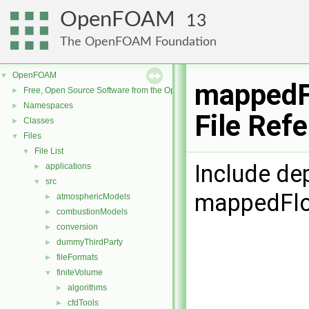
OpenFOAM
13
The OpenFOAM Foundation
OpenFOAM
▼
mappedF
Free, Open Source Software from the OpenFOAM Foundation
►
Namespaces
►
File Ref
Classes
►
Files
▼
File List
▼
Include de
applications
►
src
▼
mappedFlo
atmosphericModels
►
combustionModels
►
conversion
►
dummyThirdParty
►
fileFormats
►
finiteVolume
▼
algorithms
►
cfdTools
►