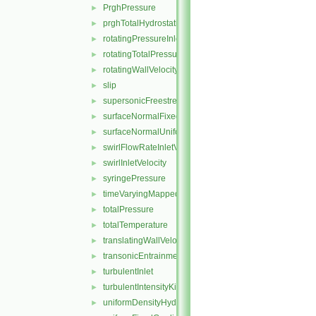
PrghPressure
►
prghTotalHydrostaticPressure
►
rotatingPressureInletOutletVelocity
►
rotatingTotalPressure
►
rotatingWallVelocity
►
slip
►
supersonicFreestream
►
surfaceNormalFixedValue
►
surfaceNormalUniformFixedValue
►
swirlFlowRateInletVelocity
►
swirlInletVelocity
►
syringePressure
►
timeVaryingMappedFixedValue
►
totalPressure
►
totalTemperature
►
translatingWallVelocity
►
transonicEntrainmentPressure
►
turbulentInlet
►
turbulentIntensityKineticEnergyInlet
►
uniformDensityHydrostaticPressure
►