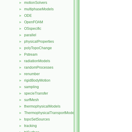
motionSolvers
►
multiphaseModels
►
ODE
►
OpenFOAM
►
OSspecific
►
parallel
►
physicalProperties
►
polyTopoChange
►
Pstream
►
radiationModels
►
randomProcesses
►
renumber
►
rigidBodyMotion
►
sampling
►
specieTransfer
►
surfMesh
►
thermophysicalModels
►
ThermophysicalTransportModels
►
topoSetSources
►
tracking
►