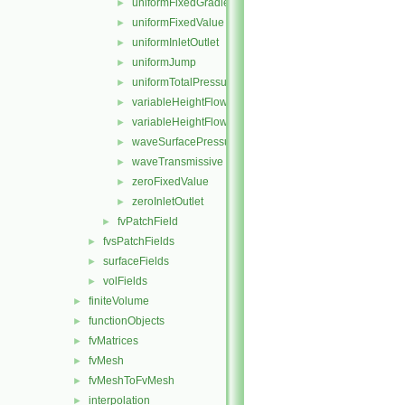
uniformFixedGradient
►
uniformFixedValue
►
uniformInletOutlet
►
uniformJump
►
uniformTotalPressure
►
variableHeightFlowRate
►
variableHeightFlowRateInletVelocity
►
waveSurfacePressure
►
waveTransmissive
►
zeroFixedValue
►
zeroInletOutlet
►
fvPatchField
►
fvsPatchFields
►
surfaceFields
►
volFields
►
finiteVolume
►
functionObjects
►
fvMatrices
►
fvMesh
►
fvMeshToFvMesh
►
interpolation
►