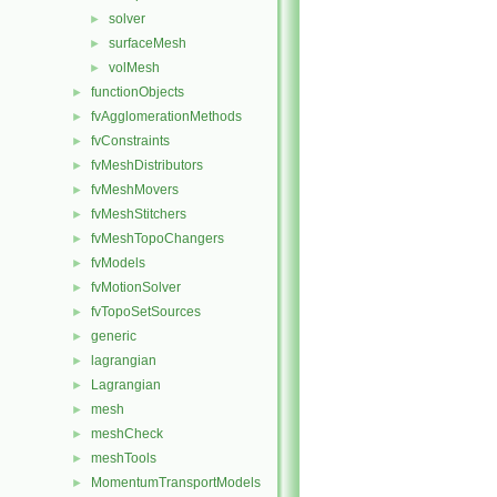
solver
►
surfaceMesh
►
volMesh
►
functionObjects
►
fvAgglomerationMethods
►
fvConstraints
►
fvMeshDistributors
►
fvMeshMovers
►
fvMeshStitchers
►
fvMeshTopoChangers
►
fvModels
►
fvMotionSolver
►
fvTopoSetSources
►
generic
►
lagrangian
►
Lagrangian
►
mesh
►
meshCheck
►
meshTools
►
MomentumTransportModels
►