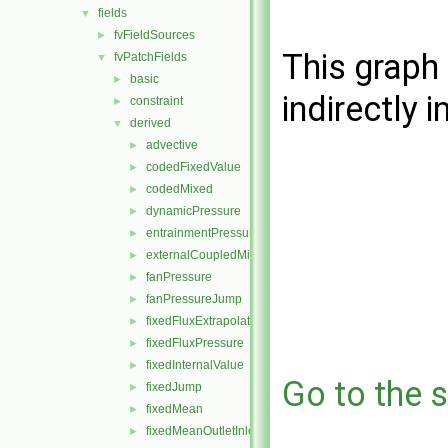
fields
▼
fvFieldSources
►
This graph 
fvPatchFields
▼
basic
►
indirectly i
constraint
►
derived
▼
advective
►
codedFixedValue
►
codedMixed
►
dynamicPressure
►
entrainmentPressure
►
externalCoupledMixed
►
fanPressure
►
fanPressureJump
►
fixedFluxExtrapolatedPressure
►
fixedFluxPressure
►
fixedInternalValue
►
Go to the s
fixedJump
►
fixedMean
►
fixedMeanOutletInlet
►