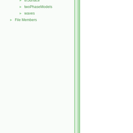
triSurface
►
twoPhaseModels
►
waves
►
File Members
►