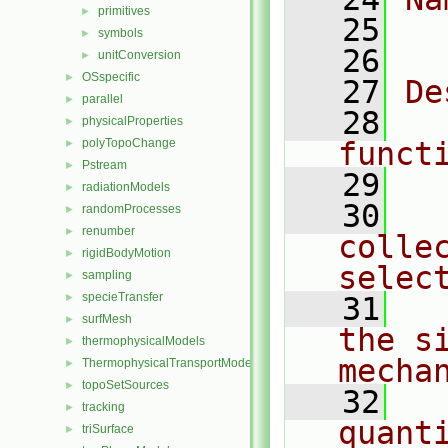
primitives
►
   25
  
symbols
►
   26
unitConversion
►
OSspecific
►
   27
De
parallel
►
   28
  
physicalProperties
►
polyTopoChange
funct
►
Pstream
►
   29
radiationModels
►
   30
  
randomProcesses
►
renumber
►
colle
rigidBodyMotion
►
selec
sampling
►
specieTransfer
►
   31
  
surfMesh
►
the si
thermophysicalModels
►
mecha
ThermophysicalTransportModels
►
topoSetSources
►
   32
  
tracking
►
quant
triSurface
►