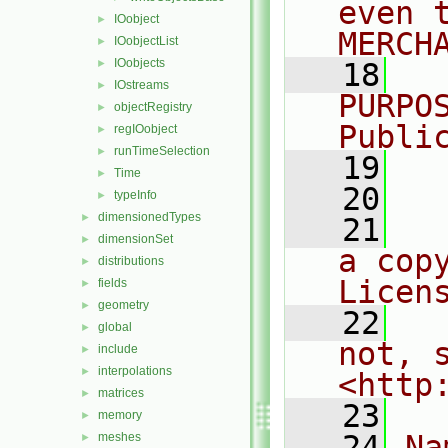
even 
IOobject
►
MERCH
IOobjectList
►
IOobjects
►
   18
  
IOstreams
►
PURPO
objectRegistry
►
Publi
regIOobject
►
runTimeSelection
►
   19
  
Time
►
   20
typeInfo
►
dimensionedTypes
►
   21
  
dimensionSet
►
a cop
distributions
►
Licen
fields
►
geometry
►
   22
  
global
►
not, s
include
►
interpolations
►
<http
matrices
►
   23
memory
►
   24
Na
meshes
►