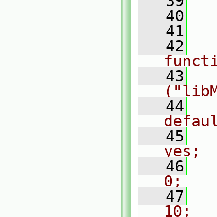
   39
  
   40
  
   41
  
   42
     
funct
   43
     
("lib
   44
    
defau
   45
    
yes;
   46
   
0;
   47
    
10;