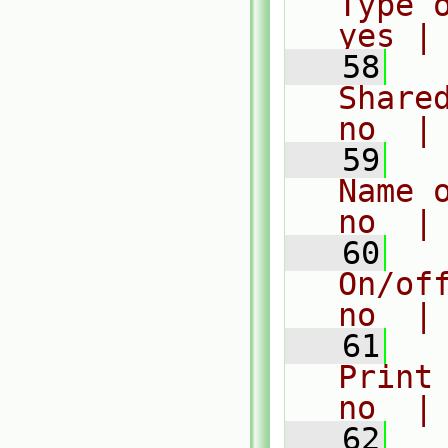
Type 
yes |
   58
  
Share
no  |
   59
  
Name 
no  |
   60
  
On/of
no  |
   61
  
Print
no  |
   62
  