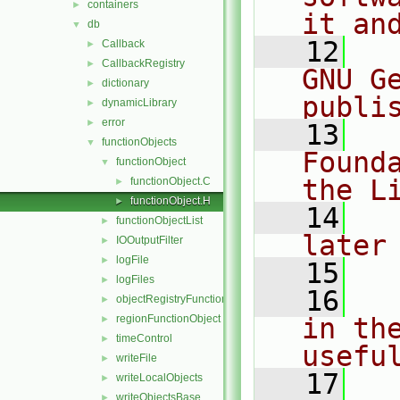
containers
►
it an
db
▼
   12
  
Callback
►
CallbackRegistry
►
GNU G
dictionary
►
publi
dynamicLibrary
►
error
►
   13
  
functionObjects
▼
Found
functionObject
▼
the L
functionObject.C
►
functionObject.H
►
   14
  
functionObjectList
►
later
IOOutputFilter
►
logFile
►
   15
logFiles
►
   16
  
objectRegistryFunctionObject
►
regionFunctionObject
in the
►
timeControl
►
usefu
writeFile
►
   17
  
writeLocalObjects
►
writeObjectsBase
►