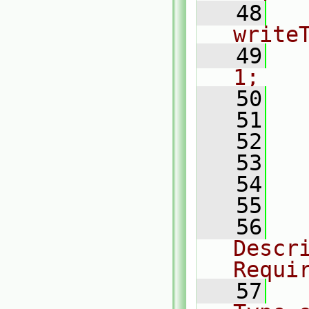
   48
   
write
   49
   
1;
   50
  
   51
  
   52
  
   53
   54
  
   55
  
   56
  
Descri
Requi
   57
  