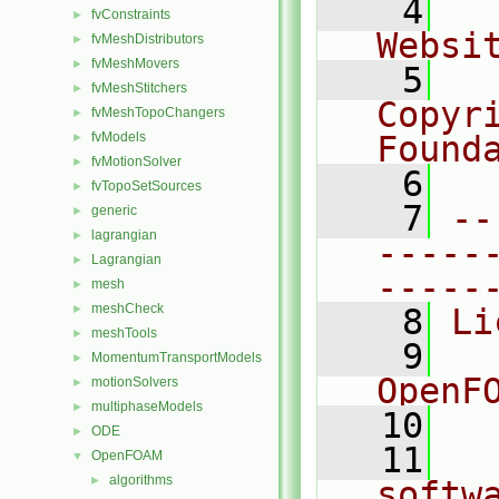
    4
  
fvConstraints
►
Websi
fvMeshDistributors
►
fvMeshMovers
►
    5
  
fvMeshStitchers
►
Copyr
fvMeshTopoChangers
►
fvModels
Found
►
fvMotionSolver
►
    6
  
fvTopoSetSources
►
    7
--
generic
►
lagrangian
►
-----
Lagrangian
►
-----
mesh
►
meshCheck
►
    8
Li
meshTools
►
    9
  
MomentumTransportModels
►
OpenF
motionSolvers
►
multiphaseModels
►
   10
ODE
►
   11
  
OpenFOAM
▼
algorithms
►
softw