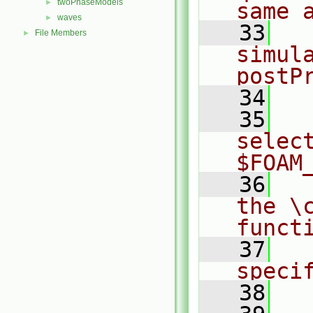
twoPhaseModels
►
same 
waves
►
   33
  
File Members
►
simul
postP
   34
   35
  
select
$FOAM
   36
  
the \c
funct
   37
  
speci
   38