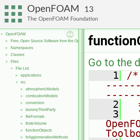
OpenFOAM
13
The OpenFOAM Foundation
OpenFOAM
▼
function
Free, Open Source Software from the OpenFOAM Foundation
►
Namespaces
►
Classes
►
Go to the d
Files
▼
File List
▼
    1
/*
applications
►
-----
src
▼
atmosphericModels
►
-----
combustionModels
►
    2
  
conversion
►
dummyThirdParty
►
    3
  
fileFormats
►
OpenF
finiteVolume
►
Toolb
functionObjects
►
fvAgglomerationMethods
►