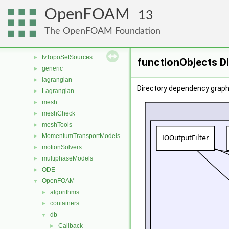
fvMeshMovers
►
OpenFOAM
fvMeshStitchers
►
13
fvMeshTopoChangers
►
The OpenFOAM Foundation
fvModels
►
fvMotionSolver
►
fvTopoSetSources
►
functionObjects D
generic
►
lagrangian
►
Directory dependency graph
Lagrangian
►
mesh
►
meshCheck
►
meshTools
►
MomentumTransportModels
►
motionSolvers
►
multiphaseModels
►
ODE
►
OpenFOAM
▼
algorithms
►
containers
►
db
▼
Callback
►