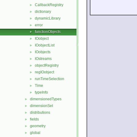
CallbackRegistry
►
dictionary
►
dynamicLibrary
►
error
►
functionObjects
►
IOobject
►
IOobjectList
►
IOobjects
►
IOstreams
►
objectRegistry
►
regIOobject
►
runTimeSelection
►
Time
►
typeInfo
►
dimensionedTypes
►
dimensionSet
►
distributions
►
fields
►
geometry
►
global
►