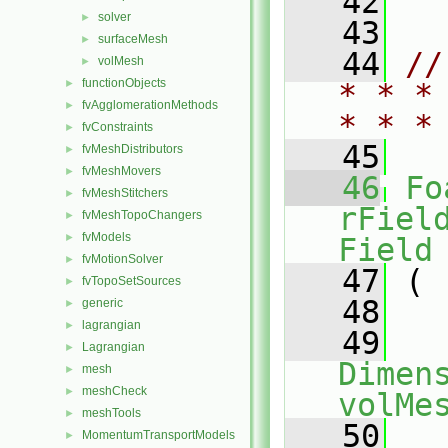
   42
solver
►
   43
surfaceMesh
►
   44
//
volMesh
►
functionObjects
►
* * *
fvAgglomerationMethods
►
* * *
fvConstraints
►
   45
fvMeshDistributors
►
fvMeshMovers
►
   46
Fo
fvMeshStitchers
►
rFiel
fvMeshTopoChangers
►
fvModels
►
Field
fvMotionSolver
►
   47
 (
fvTopoSetSources
►
   48
generic
►
lagrangian
►
   49
Lagrangian
►
Dimens
mesh
►
meshCheck
►
volMe
meshTools
►
   50
MomentumTransportModels
►