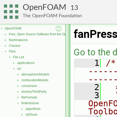
OpenFOAM
13
The OpenFOAM Foundation
OpenFOAM
▼
fanPress
Free, Open Source Software from the OpenFOAM Foundation
►
Namespaces
►
Classes
►
Go to the d
Files
▼
File List
▼
    1
/*
applications
►
-----
src
▼
atmosphericModels
►
-----
combustionModels
►
    2
  
conversion
►
dummyThirdParty
►
    3
  
fileFormats
►
OpenF
finiteVolume
▼
Toolb
algorithms
►
cfdTools
►