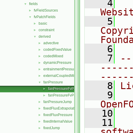
    4
  
fields
▼
Websi
fvFieldSources
►
fvPatchFields
▼
    5
  
basic
►
Copyr
constraint
►
derived
Found
▼
advective
►
    6
  
codedFixedValue
►
    7
--
codedMixed
►
dynamicPressure
►
-----
entrainmentPressure
►
-----
externalCoupledMixed
►
fanPressure
▼
    8
Li
fanPressureFvPatchScalarField.C
►
    9
  
fanPressureFvPatchScalarField.H
►
OpenF
fanPressureJump
►
fixedFluxExtrapolatedPressure
►
   10
fixedFluxPressure
►
   11
  
fixedInternalValue
►
fixedJump
►
softw