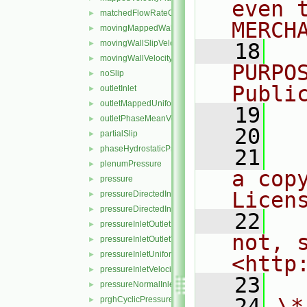
even 
matchedFlowRateOutletVelocity
►
MERCH
movingMappedWallVelocity
►
movingWallSlipVelocity
►
   18
  
movingWallVelocity
►
PURPO
noSlip
►
Publi
outletInlet
►
outletMappedUniformInlet
►
   19
  
outletPhaseMeanVelocity
►
   20
partialSlip
►
phaseHydrostaticPressure
►
   21
  
plenumPressure
►
a cop
pressure
►
Licen
pressureDirectedInletOutletVelocity
►
pressureDirectedInletVelocity
►
   22
  
pressureInletOutletParSlipVelocity
►
not, s
pressureInletOutletVelocity
►
pressureInletUniformVelocity
►
<http
pressureInletVelocity
►
   23
pressureNormalInletOutletVelocity
►
   24
\*
prghCyclicPressure
►