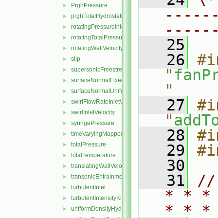
PrghPressure
►
-----
prghTotalHydrostaticPressure
►
-----
rotatingPressureInletOutletVelocity
►
rotatingTotalPressure
►
   25
rotatingWallVelocity
►
   26
#i
slip
►
supersonicFreestream
"
fanP
►
surfaceNormalFixedValue
►
"
surfaceNormalUniformFixedValue
►
   27
#i
swirlFlowRateInletVelocity
►
swirlInletVelocity
►
"
addT
syringePressure
►
   28
#i
timeVaryingMappedFixedValue
►
totalPressure
►
   29
#i
totalTemperature
►
   30
translatingWallVelocity
►
   31
//
transonicEntrainmentPressure
►
turbulentInlet
►
* * *
turbulentIntensityKineticEnergyInlet
►
* * *
uniformDensityHydrostaticPressure
►