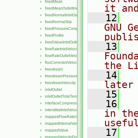
fixedMean
►
it an
fixedMeanOutletInlet
►
   12
  
fixedNormalInletOutletVelocity
►
fixedNormalSlip
►
GNU G
fixedPressureCompressibleDensity
►
publi
fixedProfile
►
fixedValueInletOutlet
►
   13
  
flowRateInletVelocity
►
Found
flowRateOutletVelocity
►
the L
fluxCorrectedVelocity
►
freestream
►
   14
  
freestreamPressure
►
later
freestreamVelocity
►
inletOutlet
►
   15
inletOutletTotalTemperature
►
   16
  
interfaceCompression
►
interstitialInletVelocity
in the
►
mappedFlowRateVelocity
►
usefu
mappedInternalValue
►
   17
  
mappedValue
►
mappedVelocityFlux
►