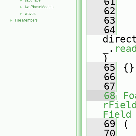
   61
triSurface
►
twoPhaseModels
►
   62
   
waves
►
   63
   
File Members
►
   64
direc
_.
rea
)
   65
 {}
   66
   67
   68
Fo
rFiel
Field
   69
 (
   70