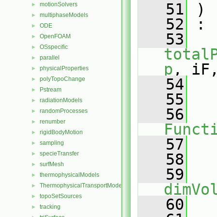
   51
 )
motionSolvers
►
multiphaseModels
►
   52
 :
ODE
►
   53
OpenFOAM
►
OSspecific
►
total
parallel
►
p
, iF
physicalProperties
►
polyTopoChange
   54
   
►
Pstream
►
   55
   
radiationModels
►
   56
randomProcesses
►
renumber
►
Funct
rigidBodyMotion
►
   57
   
sampling
►
specieTransfer
►
   58
surfMesh
►
   59
thermophysicalModels
►
dimVo
ThermophysicalTransportModels
►
topoSetSources
►
   60
   
tracking
►