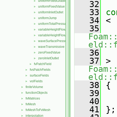
uniformFixedGradient
►
   32
uniformFixedValue
►
   33
co
uniformInletOutlet
►
   34
 <
uniformJump
►
uniformTotalPressure
►
   35
variableHeightFlowRate
►
Foam:
variableHeightFlowRateInletVelocity
►
waveSurfacePressure
►
eld::
waveTransmissive
►
   36
   
zeroFixedValue
►
   37
 > 
zeroInletOutlet
►
fvPatchField
►
Foam:
fvsPatchFields
►
eld::
surfaceFields
►
volFields
►
   38
 {
finiteVolume
►
   39
functionObjects
►
fvMatrices
   40
►
fvMesh
►
   41
 };
fvMeshToFvMesh
►
interpolation
►