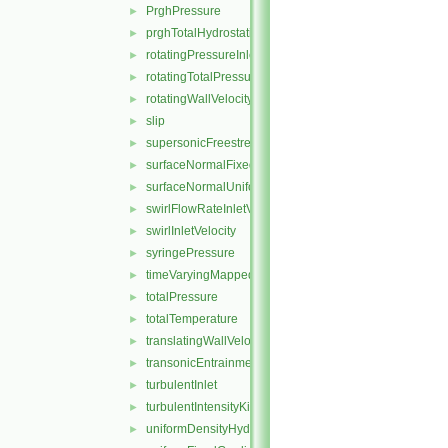
PrghPressure
►
prghTotalHydrostaticPressure
►
rotatingPressureInletOutletVelocity
►
rotatingTotalPressure
►
rotatingWallVelocity
►
slip
►
supersonicFreestream
►
surfaceNormalFixedValue
►
surfaceNormalUniformFixedValue
►
swirlFlowRateInletVelocity
►
swirlInletVelocity
►
syringePressure
►
timeVaryingMappedFixedValue
►
totalPressure
►
totalTemperature
►
translatingWallVelocity
►
transonicEntrainmentPressure
►
turbulentInlet
►
turbulentIntensityKineticEnergyInlet
►
uniformDensityHydrostaticPressure
►