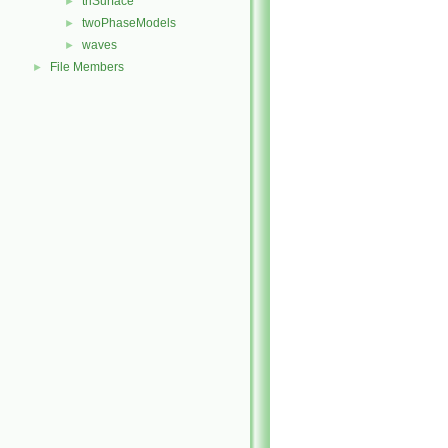
triSurface
►
twoPhaseModels
►
waves
►
File Members
►