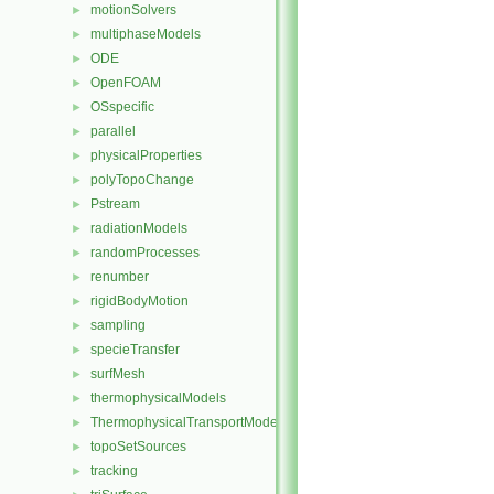
motionSolvers
►
multiphaseModels
►
ODE
►
OpenFOAM
►
OSspecific
►
parallel
►
physicalProperties
►
polyTopoChange
►
Pstream
►
radiationModels
►
randomProcesses
►
renumber
►
rigidBodyMotion
►
sampling
►
specieTransfer
►
surfMesh
►
thermophysicalModels
►
ThermophysicalTransportModels
►
topoSetSources
►
tracking
►