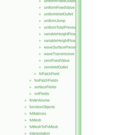
uniformFixedGradient
►
uniformFixedValue
►
uniformInletOutlet
►
uniformJump
►
uniformTotalPressure
►
variableHeightFlowRate
►
variableHeightFlowRateInletVelocity
►
waveSurfacePressure
►
waveTransmissive
►
zeroFixedValue
►
zeroInletOutlet
►
fvPatchField
►
fvsPatchFields
►
surfaceFields
►
volFields
►
finiteVolume
►
functionObjects
►
fvMatrices
►
fvMesh
►
fvMeshToFvMesh
►
interpolation
►