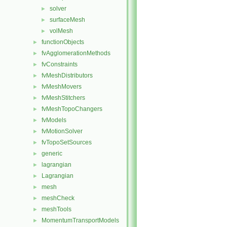
solver
►
surfaceMesh
►
volMesh
►
functionObjects
►
fvAgglomerationMethods
►
fvConstraints
►
fvMeshDistributors
►
fvMeshMovers
►
fvMeshStitchers
►
fvMeshTopoChangers
►
fvModels
►
fvMotionSolver
►
fvTopoSetSources
►
generic
►
lagrangian
►
Lagrangian
►
mesh
►
meshCheck
►
meshTools
►
MomentumTransportModels
►