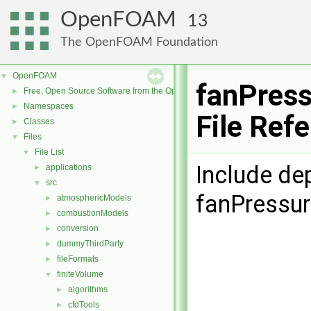
OpenFOAM
13
The OpenFOAM Foundation
OpenFOAM
▼
fanPress
Free, Open Source Software from the OpenFOAM Foundation
►
Namespaces
►
File Ref
Classes
►
Files
▼
File List
▼
Include de
applications
►
src
▼
fanPressur
atmosphericModels
►
combustionModels
►
conversion
►
dummyThirdParty
►
fileFormats
►
finiteVolume
▼
algorithms
►
cfdTools
►