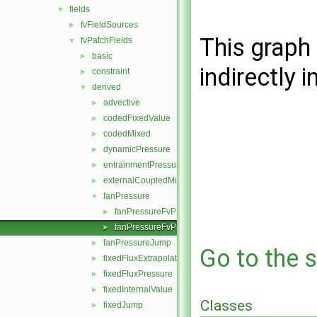
fields
▼
fvFieldSources
►
This graph 
fvPatchFields
▼
basic
►
indirectly i
constraint
►
derived
▼
advective
►
codedFixedValue
►
codedMixed
►
dynamicPressure
►
entrainmentPressure
►
externalCoupledMixed
►
fanPressure
▼
fanPressureFvPatchScalarField.C
►
fanPressureFvPatchScalarField.H
►
fanPressureJump
►
Go to the s
fixedFluxExtrapolatedPressure
►
fixedFluxPressure
►
fixedInternalValue
►
Classes
fixedJump
►