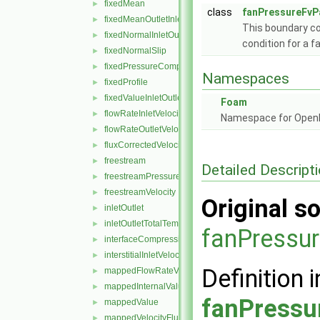
fixedMean
►
class
fanPressureFvP
fixedMeanOutletInlet
►
This boundary con
fixedNormalInletOutletVelocity
►
condition for a f
fixedNormalSlip
►
fixedPressureCompressibleDensity
►
Namespaces
fixedProfile
►
fixedValueInletOutlet
►
Foam
flowRateInletVelocity
►
Namespace for Ope
flowRateOutletVelocity
►
fluxCorrectedVelocity
►
freestream
►
Detailed Descript
freestreamPressure
►
freestreamVelocity
►
Original so
inletOutlet
►
inletOutletTotalTemperature
►
fanPressur
interfaceCompression
►
interstitialInletVelocity
►
Definition i
mappedFlowRateVelocity
►
mappedInternalValue
►
fanPressu
mappedValue
►
mappedVelocityFlux
►