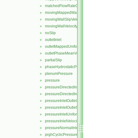
matchedFlowRateOutletVelocity
►
movingMappedWallVelocity
►
movingWallSlipVelocity
►
movingWallVelocity
►
noSlip
►
outletInlet
►
outletMappedUniformInlet
►
outletPhaseMeanVelocity
►
partialSlip
►
phaseHydrostaticPressure
►
plenumPressure
►
pressure
►
pressureDirectedInletOutletVelocity
►
pressureDirectedInletVelocity
►
pressureInletOutletParSlipVelocity
►
pressureInletOutletVelocity
►
pressureInletUniformVelocity
►
pressureInletVelocity
►
pressureNormalInletOutletVelocity
►
prghCyclicPressure
►