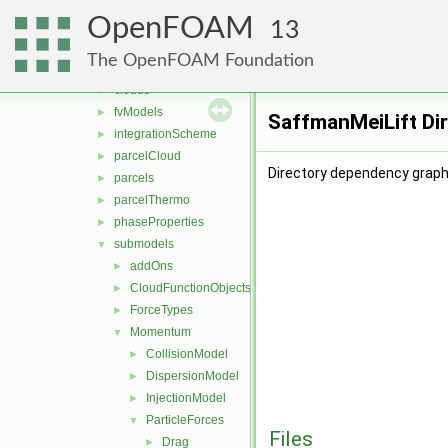
DSMC
►
OpenFOAM
functionObjects
►
13
molecularDynamics
►
The OpenFOAM Foundation
parcel
▼
clouds
►
fvModels
►
SaffmanMeiLift Di
integrationScheme
►
parcelCloud
►
Directory dependency graph
parcels
►
parcelThermo
►
phaseProperties
►
submodels
▼
addOns
►
CloudFunctionObjects
►
ForceTypes
►
Momentum
▼
CollisionModel
►
DispersionModel
►
InjectionModel
►
ParticleForces
▼
Files
Drag
►