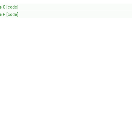
e.C
[code]
e.H
[code]