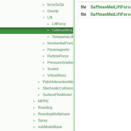
forceSuSp
►
file
SaffmanMeiLiftForc
Gravity
►
file
SaffmanMeiLiftForc
Lift
▼
LiftForce
►
SaffmanMeiLift
►
TomiyamaLift
►
NonInertialFrame
►
Paramagnetic
►
ParticleForce
►
PressureGradient
►
Scaled
►
VirtualMass
►
PatchInteractionModel
►
StochasticCollision
►
SurfaceFilmModel
►
MPPIC
►
Reacting
►
ReactingMultiphase
►
Spray
►
subModelBase
►