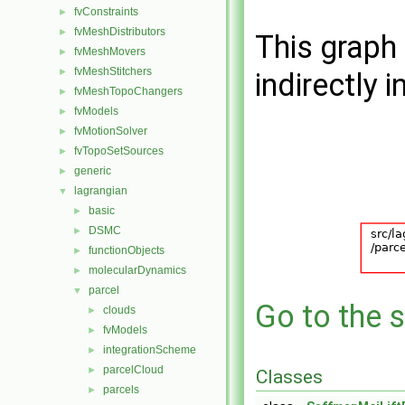
fvConstraints
►
fvMeshDistributors
►
This graph 
fvMeshMovers
►
fvMeshStitchers
►
indirectly i
fvMeshTopoChangers
►
fvModels
►
fvMotionSolver
►
fvTopoSetSources
►
generic
►
lagrangian
▼
basic
►
DSMC
►
functionObjects
►
molecularDynamics
►
parcel
▼
Go to the s
clouds
►
fvModels
►
integrationScheme
►
parcelCloud
►
Classes
parcels
►