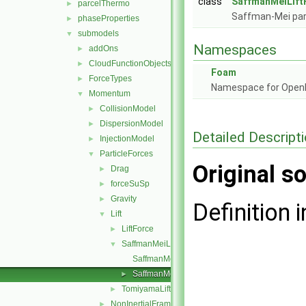
class
SaffmanMeiLift
parcelThermo
►
Saffman-Mei parti
phaseProperties
►
submodels
▼
Namespaces
addOns
►
CloudFunctionObjects
►
Foam
ForceTypes
►
Namespace for Ope
Momentum
▼
CollisionModel
►
DispersionModel
►
Detailed Descript
InjectionModel
►
ParticleForces
▼
Original so
Drag
►
forceSuSp
►
Gravity
►
Definition i
Lift
▼
LiftForce
►
SaffmanMeiLift
▼
SaffmanMeiLiftForce.C
SaffmanMeiLiftForce.H
►
TomiyamaLift
►
NonInertialFrame
►