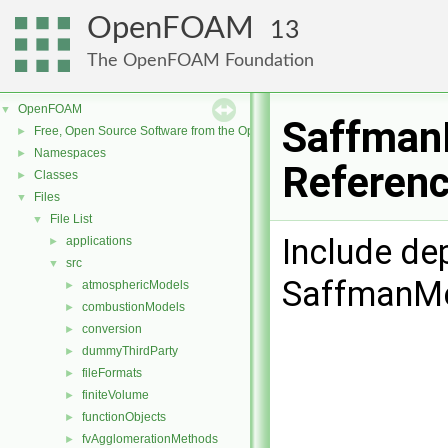
OpenFOAM
13
The OpenFOAM Foundation
OpenFOAM
▼
SaffmanM
Free, Open Source Software from the OpenFOAM Foundation
►
Namespaces
►
Referen
Classes
►
Files
▼
File List
▼
Include de
applications
►
src
▼
SaffmanMei
atmosphericModels
►
combustionModels
►
conversion
►
dummyThirdParty
►
fileFormats
►
finiteVolume
►
functionObjects
►
fvAgglomerationMethods
►