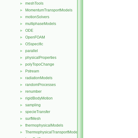
meshTools
►
MomentumTransportModels
►
motionSolvers
►
multiphaseModels
►
ODE
►
OpenFOAM
►
OSspecific
►
parallel
►
physicalProperties
►
polyTopoChange
►
Pstream
►
radiationModels
►
randomProcesses
►
renumber
►
rigidBodyMotion
►
sampling
►
specieTransfer
►
surfMesh
►
thermophysicalModels
►
ThermophysicalTransportModels
►