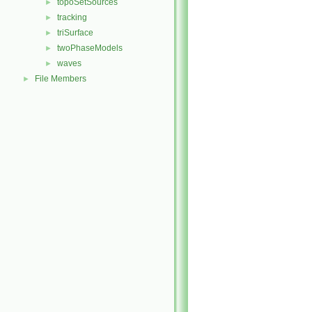
topoSetSources
►
tracking
►
triSurface
►
twoPhaseModels
►
waves
►
File Members
►