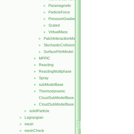
Paramagnetic
►
ParticleForce
►
PressureGradient
►
Scaled
►
VirtualMass
►
PatchInteractionModel
►
StochasticCollision
►
SurfaceFilmModel
►
MPPIC
►
Reacting
►
ReactingMultiphase
►
Spray
►
subModelBase
►
Thermodynamic
►
CloudSubModelBase.C
CloudSubModelBase.H
►
solidParticle
►
Lagrangian
►
mesh
►
meshCheck
►