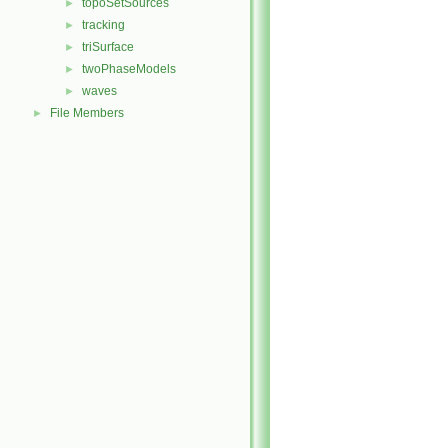
topoSetSources
►
tracking
►
triSurface
►
twoPhaseModels
►
waves
►
File Members
►