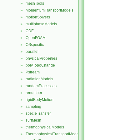
meshTools
►
MomentumTransportModels
►
motionSolvers
►
multiphaseModels
►
ODE
►
OpenFOAM
►
OSspecific
►
parallel
►
physicalProperties
►
polyTopoChange
►
Pstream
►
radiationModels
►
randomProcesses
►
renumber
►
rigidBodyMotion
►
sampling
►
specieTransfer
►
surfMesh
►
thermophysicalModels
►
ThermophysicalTransportModels
►