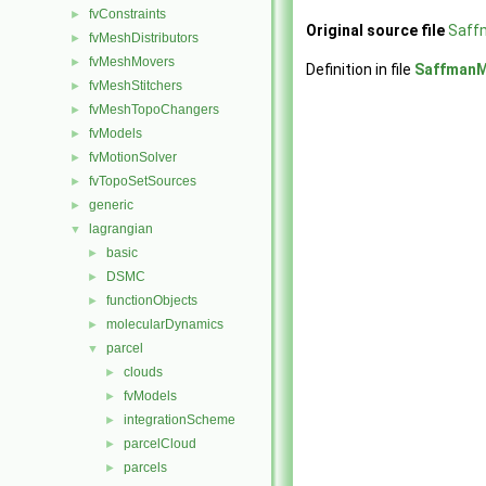
fvConstraints
►
Original source file
Saff
fvMeshDistributors
►
fvMeshMovers
►
Definition in file
SaffmanM
fvMeshStitchers
►
fvMeshTopoChangers
►
fvModels
►
fvMotionSolver
►
fvTopoSetSources
►
generic
►
lagrangian
▼
basic
►
DSMC
►
functionObjects
►
molecularDynamics
►
parcel
▼
clouds
►
fvModels
►
integrationScheme
►
parcelCloud
►
parcels
►