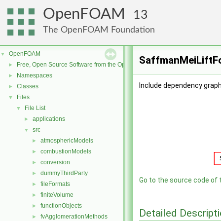
OpenFOAM
13
The OpenFOAM Foundation
OpenFOAM
▼
SaffmanMeiLiftFo
Free, Open Source Software from the OpenFOAM Foundation
►
Namespaces
►
Include dependency graph
Classes
►
Files
▼
File List
▼
applications
►
src
▼
atmosphericModels
►
combustionModels
►
conversion
►
dummyThirdParty
►
Go to the source code of th
fileFormats
►
finiteVolume
►
functionObjects
►
Detailed Descript
fvAgglomerationMethods
►