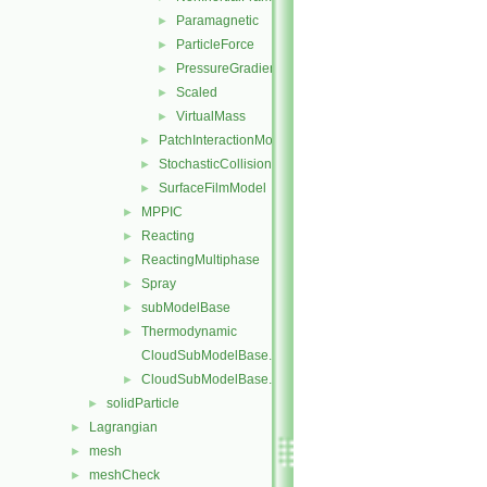
Paramagnetic
►
ParticleForce
►
PressureGradient
►
Scaled
►
VirtualMass
►
PatchInteractionModel
►
StochasticCollision
►
SurfaceFilmModel
►
MPPIC
►
Reacting
►
ReactingMultiphase
►
Spray
►
subModelBase
►
Thermodynamic
►
CloudSubModelBase.C
CloudSubModelBase.H
►
solidParticle
►
Lagrangian
►
mesh
►
meshCheck
►