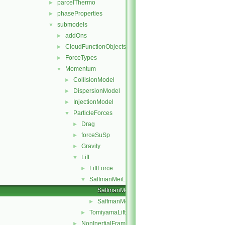
parcelThermo
►
phaseProperties
►
submodels
▼
addOns
►
CloudFunctionObjects
►
ForceTypes
►
Momentum
▼
CollisionModel
►
DispersionModel
►
InjectionModel
►
ParticleForces
▼
Drag
►
forceSuSp
►
Gravity
►
Lift
▼
LiftForce
►
SaffmanMeiLift
▼
SaffmanMeiLiftForce.C
SaffmanMeiLiftForce.H
►
TomiyamaLift
►
NonInertialFrame
►