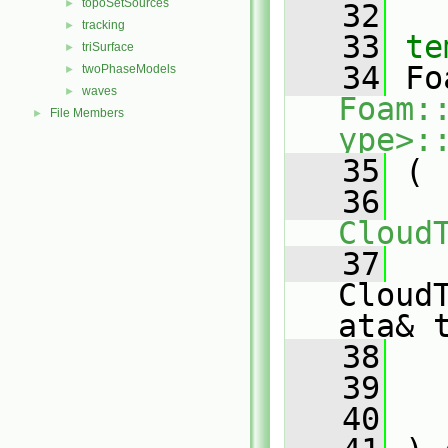
topoSetSources
►
   32
tracking
►
   33
te
triSurface
►
   34
twoPhaseModels
►
waves
►
Foam:
File Members
►
ype>:
   35
 (
   36
Cloud
   37
Cloud
ata& 
   38
   39
   40