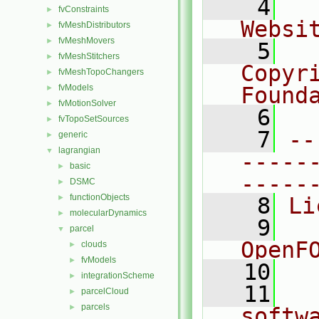
    4
  
fvConstraints
►
Websi
fvMeshDistributors
►
fvMeshMovers
►
    5
  
fvMeshStitchers
►
Copyr
fvMeshTopoChangers
►
fvModels
Found
►
fvMotionSolver
►
    6
  
fvTopoSetSources
►
    7
--
generic
►
lagrangian
▼
-----
basic
►
-----
DSMC
►
functionObjects
►
    8
Li
molecularDynamics
►
    9
  
parcel
▼
OpenF
clouds
►
fvModels
►
   10
integrationScheme
►
   11
  
parcelCloud
►
parcels
►
softw