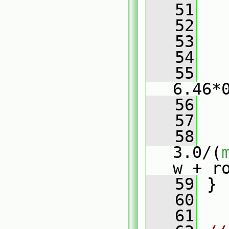
   51
   
   52
   
   53
   54
   
   55
   
6.46*
   56
   
   57
   58
3.0/(
w + r
   59
 }
   60
   61