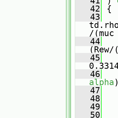
   41
 )
 
   42
{
   43
   
td.rh
/(muc
   44
   
(Rew/
   45
   
0.331
   46
   
alpha
   47
   48
   
   49
   50
   