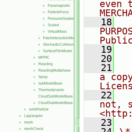
even 
Paramagnetic
►
MERCH
ParticleForce
►
PressureGradient
►
   18
  
Scaled
►
PURPO
VirtualMass
►
Publi
PatchInteractionModel
►
StochasticCollision
►
   19
  
SurfaceFilmModel
►
   20
MPPIC
►
Reacting
►
   21
  
ReactingMultiphase
►
a cop
Spray
►
Licen
subModelBase
►
Thermodynamic
►
   22
  
CloudSubModelBase.C
not, s
CloudSubModelBase.H
►
solidParticle
►
<http
Lagrangian
►
   23
mesh
►
   24
\*
meshCheck
►