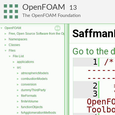
OpenFOAM
13
The OpenFOAM Foundation
OpenFOAM
▼
Saffman
Free, Open Source Software from the OpenFOAM Foundation
►
Namespaces
►
Classes
►
Go to the d
Files
▼
File List
▼
    1
/*
applications
►
-----
src
▼
atmosphericModels
►
-----
combustionModels
►
    2
  
conversion
►
dummyThirdParty
►
    3
  
fileFormats
►
OpenF
finiteVolume
►
Toolb
functionObjects
►
fvAgglomerationMethods
►