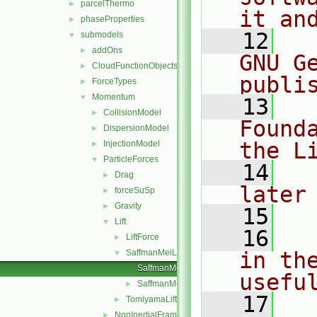
parcelThermo
►
it an
phaseProperties
►
   12
  
submodels
▼
addOns
►
GNU G
CloudFunctionObjects
►
publi
ForceTypes
►
Momentum
▼
   13
  
CollisionModel
►
Found
DispersionModel
►
the L
InjectionModel
►
ParticleForces
▼
   14
  
Drag
►
later
forceSuSp
►
Gravity
►
   15
Lift
▼
   16
  
LiftForce
►
SaffmanMeiLift
in the
▼
SaffmanMeiLiftForce.C
usefu
SaffmanMeiLiftForce.H
►
   17
  
TomiyamaLift
►
NonInertialFrame
►