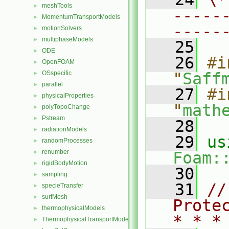
meshTools
►
-----
MomentumTransportModels
►
-----
motionSolvers
►
multiphaseModels
►
   25
ODE
►
   26
#i
OpenFOAM
►
OSspecific
"
Saff
►
parallel
►
   27
#i
physicalProperties
►
"
math
polyTopoChange
►
Pstream
►
   28
radiationModels
►
   29
randomProcesses
►
renumber
►
Foam:
rigidBodyMotion
►
   30
sampling
►
   31
//
specieTransfer
►
surfMesh
►
Prote
thermophysicalModels
►
* * *
ThermophysicalTransportModels
►