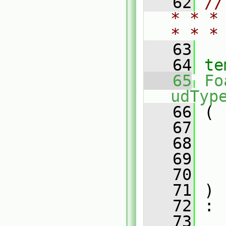
   62
//
* * *
* * *
   63
   64
te
   65
Fo
udTyp
   66
 (
   67
   68
   69
   70
   71
 )
   72
 :
   73