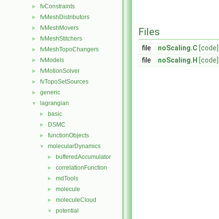
fvConstraints
►
fvMeshDistributors
►
fvMeshMovers
►
Files
fvMeshStitchers
►
file
noScaling.C
[code]
fvMeshTopoChangers
►
file
noScaling.H
[code]
fvModels
►
fvMotionSolver
►
fvTopoSetSources
►
generic
►
lagrangian
▼
basic
►
DSMC
►
functionObjects
►
molecularDynamics
▼
bufferedAccumulator
►
correlationFunction
►
mdTools
►
molecule
►
moleculeCloud
►
potential
▼