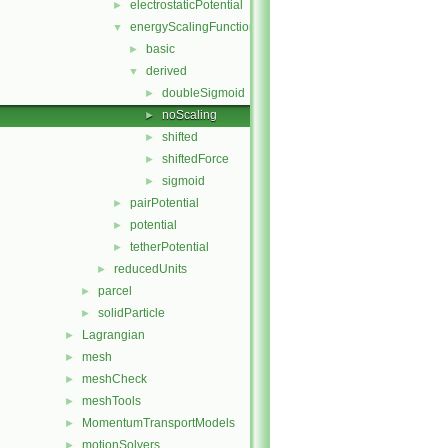
electrostaticPotential
►
energyScalingFunction
▼
basic
►
derived
▼
doubleSigmoid
►
noScaling
►
shifted
►
shiftedForce
►
sigmoid
►
pairPotential
►
potential
►
tetherPotential
►
reducedUnits
►
parcel
►
solidParticle
►
Lagrangian
►
mesh
►
meshCheck
►
meshTools
►
MomentumTransportModels
►
motionSolvers
►