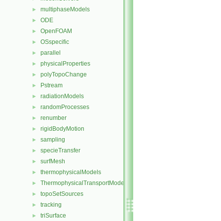
multiphaseModels
►
ODE
►
OpenFOAM
►
OSspecific
►
parallel
►
physicalProperties
►
polyTopoChange
►
Pstream
►
radiationModels
►
randomProcesses
►
renumber
►
rigidBodyMotion
►
sampling
►
specieTransfer
►
surfMesh
►
thermophysicalModels
►
ThermophysicalTransportModels
►
topoSetSources
►
tracking
►
triSurface
►