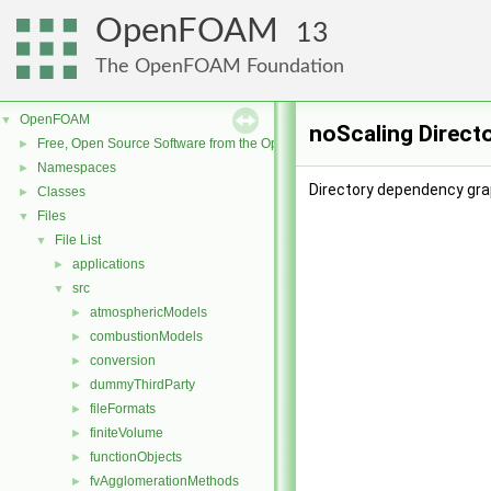
OpenFOAM
13
The OpenFOAM Foundation
OpenFOAM
▼
noScaling Direct
Free, Open Source Software from the OpenFOAM Foundation
►
Namespaces
►
Directory dependency grap
Classes
►
Files
▼
File List
▼
applications
►
src
▼
atmosphericModels
►
combustionModels
►
conversion
►
dummyThirdParty
►
fileFormats
►
finiteVolume
►
functionObjects
►
fvAgglomerationMethods
►