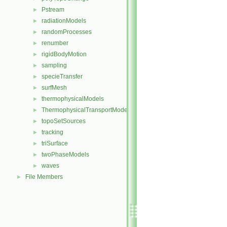
Pstream
►
radiationModels
►
randomProcesses
►
renumber
►
rigidBodyMotion
►
sampling
►
specieTransfer
►
surfMesh
►
thermophysicalModels
►
ThermophysicalTransportModels
►
topoSetSources
►
tracking
►
triSurface
►
twoPhaseModels
►
waves
►
File Members
►