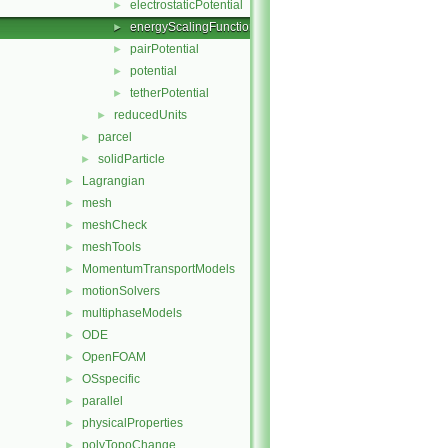
electrostaticPotential
►
energyScalingFunction
►
pairPotential
►
potential
►
tetherPotential
►
reducedUnits
►
parcel
►
solidParticle
►
Lagrangian
►
mesh
►
meshCheck
►
meshTools
►
MomentumTransportModels
►
motionSolvers
►
multiphaseModels
►
ODE
►
OpenFOAM
►
OSspecific
►
parallel
►
physicalProperties
►
polyTopoChange
►