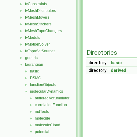
fvConstraints
►
fvMeshDistributors
►
fvMeshMovers
►
fvMeshStitchers
►
fvMeshTopoChangers
►
fvModels
►
fvMotionSolver
►
fvTopoSetSources
Directories
►
generic
►
directory
basic
lagrangian
▼
directory
derived
basic
►
DSMC
►
functionObjects
►
molecularDynamics
▼
bufferedAccumulator
►
correlationFunction
►
mdTools
►
molecule
►
moleculeCloud
►
potential
▼