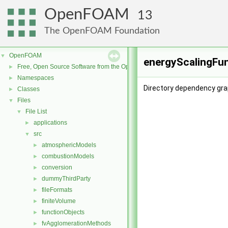
OpenFOAM
13
The OpenFOAM Foundation
OpenFOAM
▼
energyScalingFun
Free, Open Source Software from the OpenFOAM Foundation
►
Namespaces
►
Directory dependency gra
Classes
►
Files
▼
File List
▼
applications
►
src
▼
atmosphericModels
►
combustionModels
►
conversion
►
dummyThirdParty
►
fileFormats
►
finiteVolume
►
functionObjects
►
fvAgglomerationMethods
►