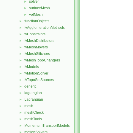
solver
►
surfaceMesh
►
volMesh
►
functionObjects
►
fvAgglomerationMethods
►
fvConstraints
►
fvMeshDistributors
►
fvMeshMovers
►
fvMeshStitchers
►
fvMeshTopoChangers
►
fvModels
►
fvMotionSolver
►
fvTopoSetSources
►
generic
►
lagrangian
►
Lagrangian
►
mesh
►
meshCheck
►
meshTools
►
MomentumTransportModels
►
motionSolvers
►