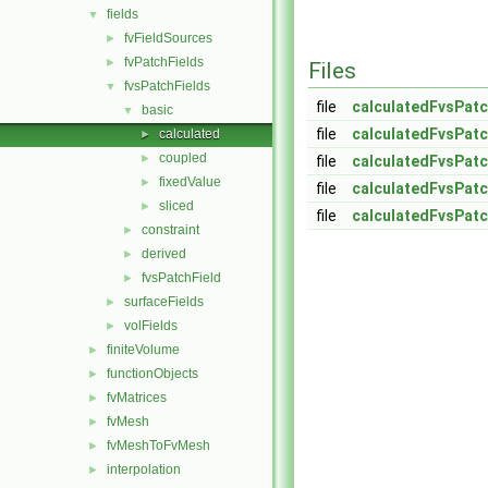
fields
▼
fvFieldSources
►
fvPatchFields
►
Files
fvsPatchFields
▼
file
calculatedFvsPatc
basic
▼
file
calculatedFvsPatc
calculated
►
coupled
►
file
calculatedFvsPatc
fixedValue
►
file
calculatedFvsPatc
sliced
►
file
calculatedFvsPat
constraint
►
derived
►
fvsPatchField
►
surfaceFields
►
volFields
►
finiteVolume
►
functionObjects
►
fvMatrices
►
fvMesh
►
fvMeshToFvMesh
►
interpolation
►