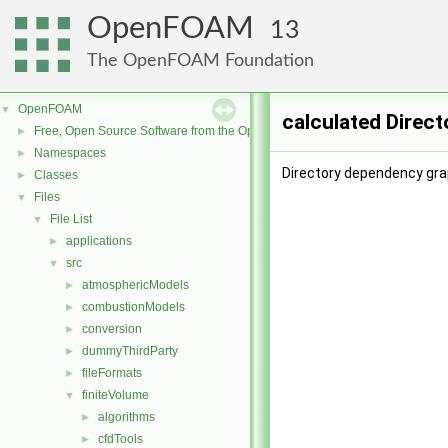
OpenFOAM
13
The OpenFOAM Foundation
OpenFOAM
▼
calculated Direc
Free, Open Source Software from the OpenFOAM Foundation
►
Namespaces
►
Directory dependency grap
Classes
►
Files
▼
File List
▼
applications
►
src
▼
atmosphericModels
►
combustionModels
►
conversion
►
dummyThirdParty
►
fileFormats
►
finiteVolume
▼
algorithms
►
cfdTools
►