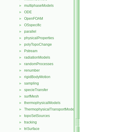
multiphaseModels
►
ODE
►
OpenFOAM
►
OSspecific
►
parallel
►
physicalProperties
►
polyTopoChange
►
Pstream
►
radiationModels
►
randomProcesses
►
renumber
►
rigidBodyMotion
►
sampling
►
specieTransfer
►
surfMesh
►
thermophysicalModels
►
ThermophysicalTransportModels
►
topoSetSources
►
tracking
►
triSurface
►