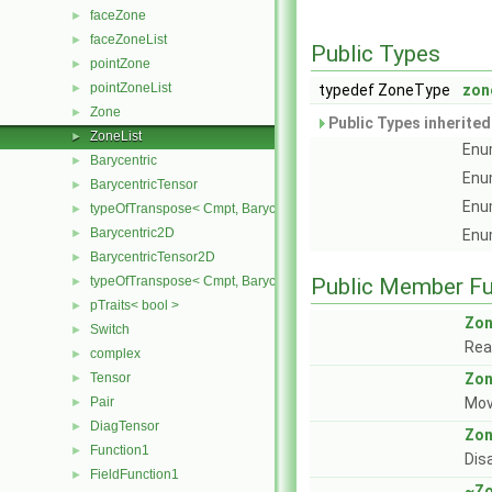
faceZone
►
faceZoneList
►
Public Types
pointZone
►
pointZoneList
►
typedef ZoneType
zon
Zone
►
Public Types inherite
ZoneList
►
Enum
Barycentric
►
Enum
BarycentricTensor
►
Enum
typeOfTranspose< Cmpt, BarycentricTensor< Cmpt > >
►
Barycentric2D
►
Enum
BarycentricTensor2D
►
typeOfTranspose< Cmpt, BarycentricTensor2D< Cmpt > >
Public Member Fu
►
pTraits< bool >
►
Zon
Switch
►
Rea
complex
►
Tensor
Zon
►
Pair
Mov
►
DiagTensor
►
Zon
Function1
►
Dis
FieldFunction1
►
~Zo