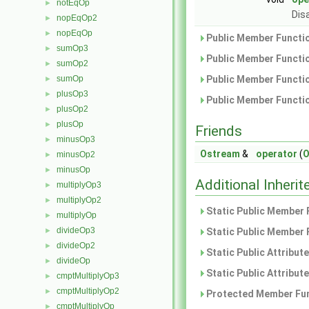
notEqOp
►
Dis
nopEqOp2
►
nopEqOp
►
Public Member Functio
sumOp3
►
Public Member Functio
sumOp2
►
sumOp
Public Member Functio
►
plusOp3
►
Public Member Functio
plusOp2
►
plusOp
►
Friends
minusOp3
►
Ostream
&
operator
(
O
minusOp2
►
minusOp
►
Additional Inher
multiplyOp3
►
multiplyOp2
►
Static Public Member 
multiplyOp
►
divideOp3
►
Static Public Member 
divideOp2
►
Static Public Attribut
divideOp
►
Static Public Attribut
cmptMultiplyOp3
►
cmptMultiplyOp2
►
Protected Member Fun
cmptMultiplyOp
►