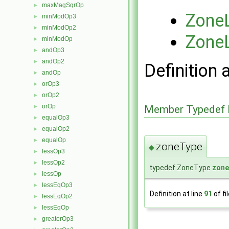
maxMagSqrOp
►
ZoneL
minModOp3
►
minModOp2
►
ZoneL
minModOp
►
andOp3
►
andOp2
►
Definition 
andOp
►
orOp3
►
orOp2
►
orOp
►
Member Typedef 
equalOp3
►
equalOp2
►
equalOp
►
zoneType
◆
lessOp3
►
lessOp2
►
typedef ZoneType
zone
lessOp
►
lessEqOp3
►
Definition at line
91
of fi
lessEqOp2
►
lessEqOp
►
greaterOp3
►