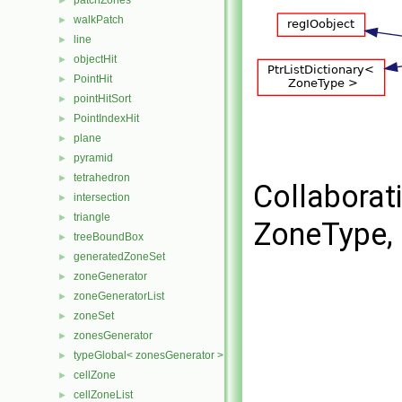
patchZones
►
walkPatch
►
line
►
objectHit
►
PointHit
►
pointHitSort
►
PointIndexHit
►
plane
►
pyramid
►
tetrahedron
►
Collaborat
intersection
►
triangle
►
ZoneType,
treeBoundBox
►
generatedZoneSet
►
zoneGenerator
►
zoneGeneratorList
►
zoneSet
►
zonesGenerator
►
typeGlobal< zonesGenerator >
►
cellZone
►
cellZoneList
►