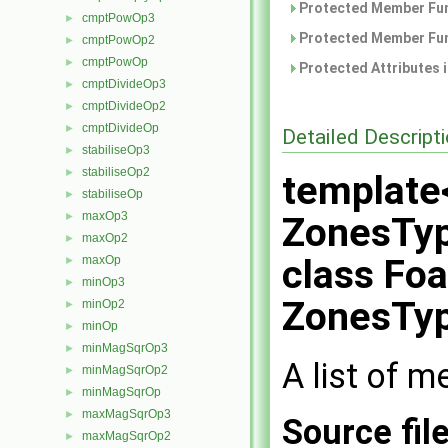
Protected Member Fun
cmptPowOp3
►
Protected Member Fun
cmptPowOp2
►
cmptPowOp
►
Protected Attributes 
cmptDivideOp3
►
cmptDivideOp2
►
cmptDivideOp
►
Detailed Descript
stabiliseOp3
►
stabiliseOp2
►
template
stabiliseOp
►
maxOp3
►
ZonesTyp
maxOp2
►
class Fo
maxOp
►
minOp3
►
ZonesTyp
minOp2
►
minOp
►
minMagSqrOp3
►
A list of m
minMagSqrOp2
►
minMagSqrOp
►
maxMagSqrOp3
►
Source fil
maxMagSqrOp2
►