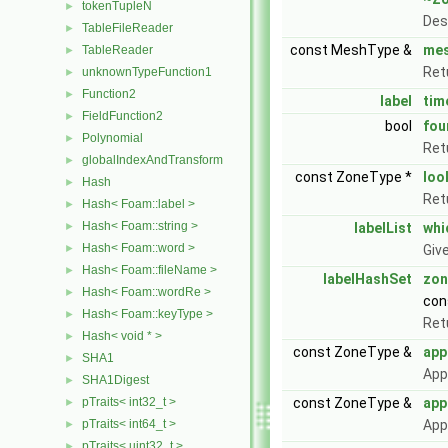
tokenTupleN
►
Des
TableFileReader
►
const MeshType &
me
TableReader
►
Ret
unknownTypeFunction1
►
Function2
►
label
tim
FieldFunction2
►
bool
fou
Polynomial
►
Retu
globalIndexAndTransform
►
const ZoneType *
loo
Hash
►
Ret
Hash< Foam::label >
►
Hash< Foam::string >
►
labelList
whi
Hash< Foam::word >
►
Give
Hash< Foam::fileName >
►
labelHashSet
zon
Hash< Foam::wordRe >
►
con
Hash< Foam::keyType >
►
Ret
Hash< void * >
►
const ZoneType &
app
SHA1
►
App
SHA1Digest
►
pTraits< int32_t >
const ZoneType &
app
►
pTraits< int64_t >
App
►
pTraits< uint32_t >
►