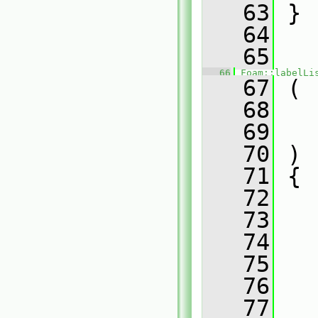
   63
 }
   64
   65
   66
Foam::labelLi
   67
 (
   68
   69
   70
 )
   71
 {
   72
   73
   74
   75
   
   76
   77
   