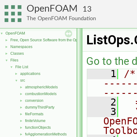
OpenFOAM
13
The OpenFOAM Foundation
OpenFOAM
▼
ListOps.
Free, Open Source Software from the OpenFOAM Foundation
►
Namespaces
►
Classes
►
Go to the d
Files
▼
File List
▼
    1
/*
applications
►
-----
src
▼
atmosphericModels
►
-----
combustionModels
►
    2
  
conversion
►
dummyThirdParty
►
    3
  
fileFormats
►
OpenF
finiteVolume
►
Toolb
functionObjects
►
fvAgglomerationMethods
►