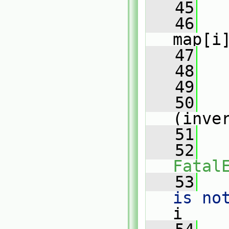
   45
   
   46
map[i
   47
   48
   49
   
   50
(inve
   51
   
   52
Fatal
   53
   
is no
i