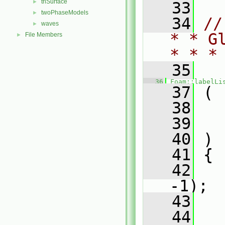
triSurface
►
   33
twoPhaseModels
►
   34
//
waves
►
* * G
File Members
►
* * *
   35
   36
Foam::labelLi
   37
 (
   38
   39
   40
 )
   41
 {
   42
-1);
   43
   44