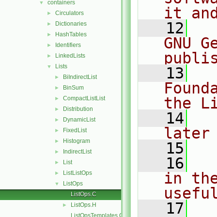
containers
▼
it an
Circulators
►
   12
  
Dictionaries
►
HashTables
►
GNU G
Identifiers
►
publi
LinkedLists
►
Lists
▼
   13
  
BiIndirectList
►
Found
BinSum
►
the L
CompactListList
►
Distribution
►
   14
  
DynamicList
►
later
FixedList
►
Histogram
►
   15
IndirectList
►
   16
  
List
►
ListListOps
in the
►
ListOps
▼
usefu
ListOps.C
   17
  
ListOps.H
►
ListOpsTemplates.C