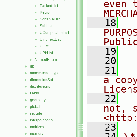
even 
PackedList
►
MERCH
PtrList
►
SortableList
►
   18
  
SubList
►
PURPO
UCompactListList
►
Publi
UIndirectList
►
UList
►
   19
  
UPtrList
►
   20
NamedEnum
►
db
►
   21
  
dimensionedTypes
►
a cop
dimensionSet
►
Licen
distributions
►
fields
►
   22
  
geometry
►
not, s
global
►
include
►
<http
interpolations
►
   23
matrices
►
   24
\*
memory
►