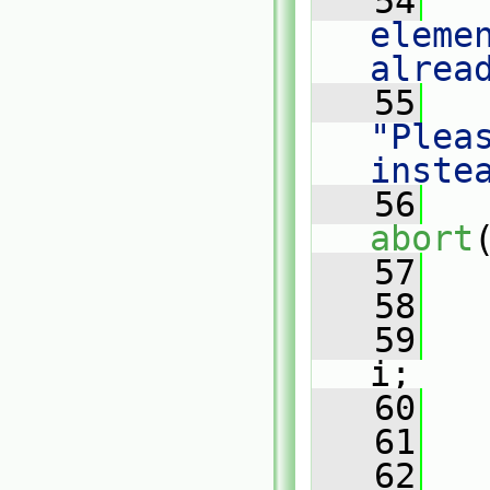
   54
   
eleme
alrea
   55
   
"Pleas
inste
   56
abort
   57
   
   58
   59
   
i;
   60
   
   61
   
   62