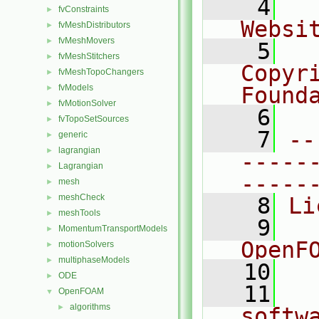
    4
  
fvConstraints
►
Websi
fvMeshDistributors
►
fvMeshMovers
►
    5
  
fvMeshStitchers
►
Copyr
fvMeshTopoChangers
►
fvModels
Found
►
fvMotionSolver
►
    6
  
fvTopoSetSources
►
    7
--
generic
►
lagrangian
►
-----
Lagrangian
►
-----
mesh
►
meshCheck
►
    8
Li
meshTools
►
    9
  
MomentumTransportModels
►
OpenF
motionSolvers
►
multiphaseModels
►
   10
ODE
►
   11
  
OpenFOAM
▼
algorithms
►
softw