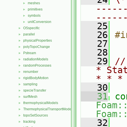
meshes
►
-----
primitives
►
-----
symbols
►
unitConversion
►
   25
OSspecific
►
   26
#i
parallel
►
physicalProperties
   27
►
polyTopoChange
►
   28
Pstream
►
   29
//
radiationModels
►
randomProcesses
►
* Sta
renumber
►
* * *
rigidBodyMotion
►
sampling
►
   30
specieTransfer
►
   31
co
surfMesh
►
Foam:
thermophysicalModels
►
ThermophysicalTransportModels
►
Foam:
topoSetSources
►
   32
tracking
►