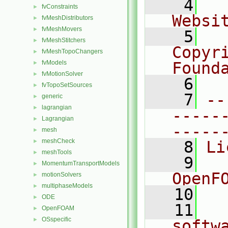
    4
  
fvConstraints
►
Websi
fvMeshDistributors
►
fvMeshMovers
►
    5
  
fvMeshStitchers
►
Copyr
fvMeshTopoChangers
►
fvModels
Found
►
fvMotionSolver
►
    6
  
fvTopoSetSources
►
    7
--
generic
►
lagrangian
►
-----
Lagrangian
►
-----
mesh
►
meshCheck
►
    8
Li
meshTools
►
    9
  
MomentumTransportModels
►
OpenF
motionSolvers
►
multiphaseModels
►
   10
ODE
►
   11
  
OpenFOAM
►
OSspecific
►
softw