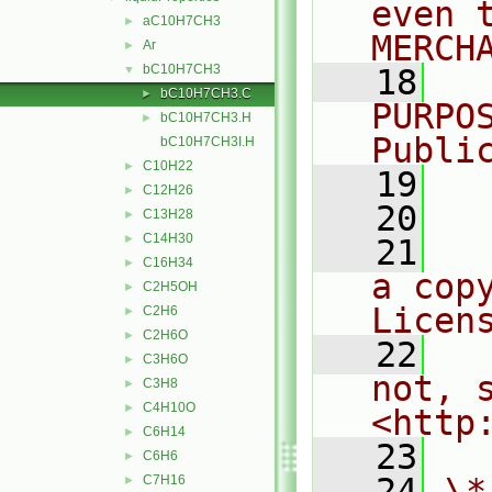
even 
aC10H7CH3
►
MERCH
Ar
►
bC10H7CH3
▼
   18
  
bC10H7CH3.C
►
PURPO
bC10H7CH3.H
►
Publi
bC10H7CH3I.H
C10H22
►
   19
  
C12H26
►
   20
C13H28
►
C14H30
►
   21
  
C16H34
►
a cop
C2H5OH
►
Licen
C2H6
►
C2H6O
►
   22
  
C3H6O
►
not, s
C3H8
►
C4H10O
►
<http
C6H14
►
   23
C6H6
►
   24
\*
C7H16
►