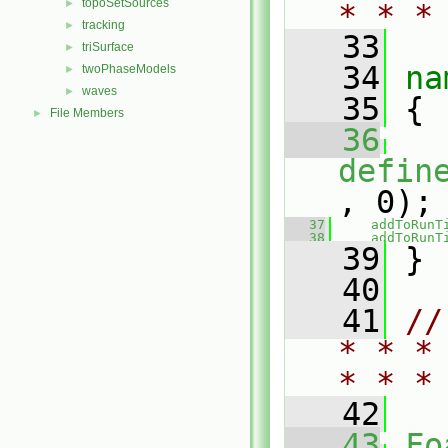
topoSetSources
►
* * *
tracking
►
   33
triSurface
►
   34
na
twoPhaseModels
►
waves
►
   35
 {
File Members
►
   36
defin
, 0);
   37
addToRunT
   38
addToRunT
   39
 }
   40
   41
//
* * *
* * *
   42
   43
Fo