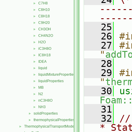
C7H8
►
-----
C8H10
►
-----
C8H18
►
C9H20
►
   25
CH3OH
►
   26
#i
CH4N2O
►
H2O
   27
#i
►
iC3H8O
►
"
addT
IC8H18
►
   28
IDEA
►
liquid
►
   29
#i
liquidMixtureProperties
►
"
ther
liquidProperties
►
MB
►
   30
N2
►
Foam:
nC3H8O
►
   31
NH3
►
solidProperties
►
   32
//
thermophysicalProperties
►
* Sta
ThermophysicalTransportModels
►