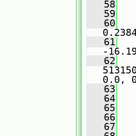
   58
   
   59
   
   60
   
0.238
   61
   
-16.1
   62
   
51315
0.0, 
   63
   
   64
   
   65
   66
   
   67
   