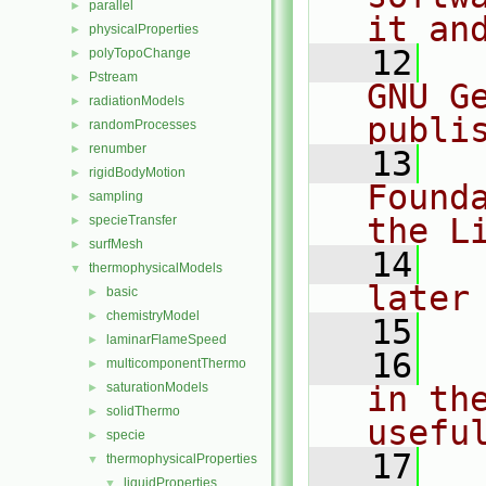
parallel
►
it an
physicalProperties
►
   12
  
polyTopoChange
►
Pstream
►
GNU G
radiationModels
►
publi
randomProcesses
►
renumber
►
   13
  
rigidBodyMotion
►
Found
sampling
►
the L
specieTransfer
►
surfMesh
►
   14
  
thermophysicalModels
▼
later
basic
►
chemistryModel
►
   15
laminarFlameSpeed
►
   16
  
multicomponentThermo
►
saturationModels
in the
►
solidThermo
►
usefu
specie
►
   17
  
thermophysicalProperties
▼
liquidProperties
▼