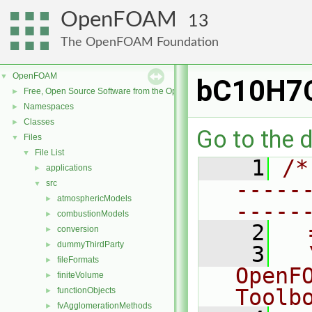
OpenFOAM
13
The OpenFOAM Foundation
OpenFOAM
▼
bC10H7
Free, Open Source Software from the OpenFOAM Foundation
►
Namespaces
►
Classes
►
Go to the d
Files
▼
File List
▼
    1
/*
applications
►
-----
src
▼
atmosphericModels
►
-----
combustionModels
►
    2
  
conversion
►
dummyThirdParty
►
    3
  
fileFormats
►
OpenF
finiteVolume
►
Toolb
functionObjects
►
fvAgglomerationMethods
►