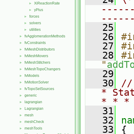
XiReactionRate
►
-----
yPlus
►
-----
forces
►
solvers
►
   25
utilities
►
   26
#i
fvAgglomerationMethods
►
fvConstraints
   27
#i
►
fvMeshDistributors
►
   28
#i
fvMeshMovers
►
"
addT
fvMeshStitchers
►
fvMeshTopoChangers
►
   29
fvModels
►
   30
//
fvMotionSolver
►
fvTopoSetSources
►
* Sta
generic
►
* * *
lagrangian
►
   31
Lagrangian
►
mesh
►
   32
na
meshCheck
►
   33
 {
meshTools
►