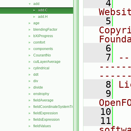
    4
  
add
▼
Websi
add.C
►
add.H
►
    5
  
age
►
Copyr
blendingFactor
►
bXiProgress
Found
►
comfort
►
    6
  
components
►
    7
--
CourantNo
►
cutLayerAverage
►
-----
cylindrical
►
-----
ddt
►
div
►
    8
Li
divide
►
    9
  
enstrophy
►
OpenF
fieldAverage
►
fieldCoordinateSystemTransform
►
   10
fieldExpression
►
   11
  
fieldsExpression
►
fieldValues
►
softw