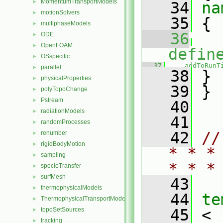
MomentumTransportModels
►
   34
na
motionSolvers
►
   35
 {
multiphaseModels
►
   36
ODE
►
OpenFOAM
►
defin
OSspecific
►
   37
addToRunT
parallel
►
   38
 }
physicalProperties
►
   39
 }
polyTopoChange
►
Pstream
►
   40
radiationModels
►
   41
randomProcesses
►
   42
//
renumber
►
rigidBodyMotion
►
* * *
sampling
►
* * *
specieTransfer
►
surfMesh
►
   43
thermophysicalModels
►
   44
te
ThermophysicalTransportModels
►
topoSetSources
   45
 <
►
tracking
►