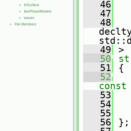
   46
triSurface
►
   47
twoPhaseModels
►
waves
►
   48
File Members
►
declt
std::
   49
 >
   50
st
   51
 {
   52
const
   53
   
   54
   55
   
   56
 };