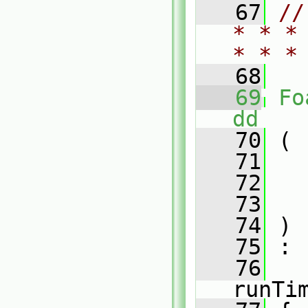
   67
//
* * *
* * *
   68
   69
Fo
dd
   70
 (
   71
   72
   73
   74
 )
   75
 :
   76
runTi