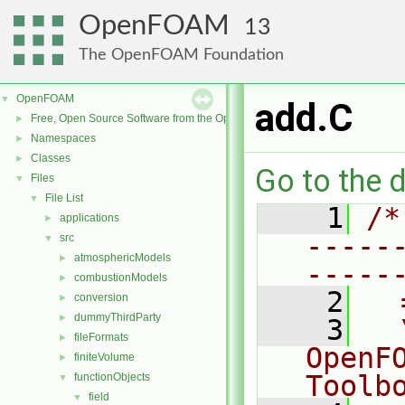
OpenFOAM
13
The OpenFOAM Foundation
OpenFOAM
▼
add.C
Free, Open Source Software from the OpenFOAM Foundation
►
Namespaces
►
Classes
►
Go to the d
Files
▼
File List
▼
    1
/*
applications
►
-----
src
▼
atmosphericModels
►
-----
combustionModels
►
    2
  
conversion
►
dummyThirdParty
►
    3
  
fileFormats
►
OpenF
finiteVolume
►
Toolb
functionObjects
▼
field
▼