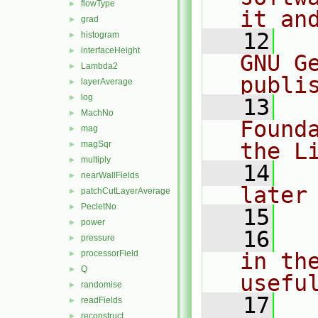
flowType
►
it an
grad
►
   12
  
histogram
►
interfaceHeight
►
GNU G
Lambda2
►
publi
layerAverage
►
log
►
   13
  
MachNo
►
Found
mag
►
the L
magSqr
►
multiply
►
   14
  
nearWallFields
►
later
patchCutLayerAverage
►
PecletNo
►
   15
power
►
   16
  
pressure
►
processorField
in the
►
Q
►
usefu
randomise
►
   17
  
readFields
►
reconstruct
►