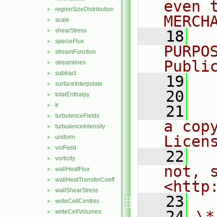
even 
regionSizeDistribution
►
MERCH
scale
►
shearStress
►
   18
  
specieFlux
►
PURPO
streamFunction
►
Publi
streamlines
►
subtract
►
   19
  
surfaceInterpolate
►
   20
totalEnthalpy
►
tr
►
   21
  
turbulenceFields
►
a cop
turbulenceIntensity
►
Licen
uniform
►
volField
►
   22
  
vorticity
►
not, s
wallHeatFlux
►
wallHeatTransferCoeff
►
<http
wallShearStress
►
   23
writeCellCentres
►
   24
\*
writeCellVolumes
►