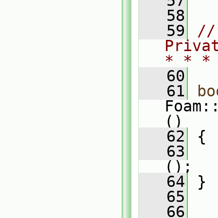
   57
   58
   59
//
Priva
* * *
   60
   61
bo
Foam:
()
   62
 {
   63
();
   64
 }
   65
   66