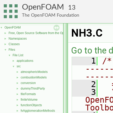
OpenFOAM
13
The OpenFOAM Foundation
OpenFOAM
▼
NH3.C
Free, Open Source Software from the OpenFOAM Foundation
►
Namespaces
►
Classes
►
Go to the d
Files
▼
File List
▼
    1
/*
applications
►
-----
src
▼
atmosphericModels
►
-----
combustionModels
►
    2
  
conversion
►
dummyThirdParty
►
    3
  
fileFormats
►
OpenF
finiteVolume
►
Toolb
functionObjects
►
fvAgglomerationMethods
►