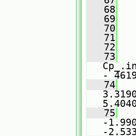
   67
   
   68
   
   69
   
   70
   
   71
   
   72
   
   73
   
Cp_.i
- 461
   74
   
3.319
5.404
   75
   
-1.990
-2.53