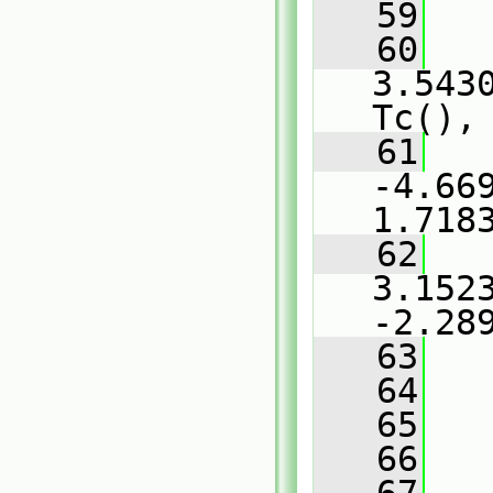
   59
   
   60
   
3.543
Tc(),
   61
   
-4.669
1.718
   62
   
3.152
-2.28
   63
   
   64
   
   65
   66
   