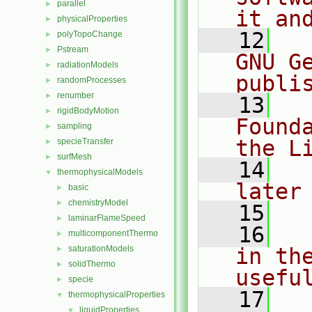
parallel
►
it an
physicalProperties
►
   12
  
polyTopoChange
►
Pstream
►
GNU G
radiationModels
►
publi
randomProcesses
►
renumber
►
   13
  
rigidBodyMotion
►
Found
sampling
►
the L
specieTransfer
►
surfMesh
►
   14
  
thermophysicalModels
▼
later
basic
►
chemistryModel
►
   15
laminarFlameSpeed
►
   16
  
multicomponentThermo
►
saturationModels
in the
►
solidThermo
►
usefu
specie
►
   17
  
thermophysicalProperties
▼
liquidProperties
▼