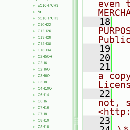
even 
aC10H7CH3
►
MERCH
Ar
►
bC10H7CH3
►
   18
  
C10H22
►
PURPO
C12H26
►
Publi
C13H28
►
C14H30
►
   19
  
C16H34
►
   20
C2H5OH
►
C2H6
►
   21
  
C2H6O
►
a cop
C3H6O
►
Licen
C3H8
►
C4H10O
►
   22
  
C6H14
►
not, s
C6H6
►
C7H16
►
<http
C7H8
►
   23
C8H10
►
   24
\*
C8H18
►