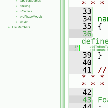
topoSetSources
►
* * *
tracking
►
   33
triSurface
►
   34
na
twoPhaseModels
►
waves
►
   35
 {
File Members
►
   36
defin
   37
addToRunT
   38
addToRunT
   39
 }
   40
   41
//
* * *
* * *
   42
   43
Fo
   44
 :