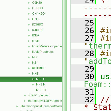
C9H20
►
-----
CH3OH
►
-----
CH4N2O
►
H2O
►
   25
iC3H8O
►
   26
#i
IC8H18
►
IDEA
   27
#i
►
liquid
►
"
ther
liquidMixtureProperties
►
   28
#i
liquidProperties
►
MB
►
"
addT
N2
►
   29
nC3H8O
►
NH3
▼
   30
NH3.C
►
Foam:
NH3.H
►
   31
NH3I.H
solidProperties
►
   32
//
thermophysicalProperties
►
* Sta
ThermophysicalTransportModels
►