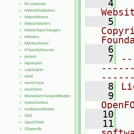
    4
  
fvConstraints
►
Websi
fvMeshDistributors
►
fvMeshMovers
►
    5
  
fvMeshStitchers
►
Copyr
fvMeshTopoChangers
►
fvModels
Found
►
fvMotionSolver
►
    6
  
fvTopoSetSources
►
    7
--
generic
►
lagrangian
►
-----
Lagrangian
►
-----
mesh
►
meshCheck
►
    8
Li
meshTools
►
    9
  
MomentumTransportModels
►
OpenF
motionSolvers
►
multiphaseModels
►
   10
ODE
►
   11
  
OpenFOAM
►
OSspecific
►
softw