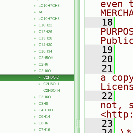
even 
aC10H7CH3
►
MERCH
Ar
►
bC10H7CH3
►
   18
  
C10H22
►
PURPO
C12H26
►
Publi
C13H28
►
C14H30
►
   19
  
C16H34
►
   20
C2H5OH
►
C2H6
►
   21
  
C2H6O
▼
a cop
C2H6O.C
►
Licen
C2H6O.H
►
C2H6OI.H
   22
  
C3H6O
►
not, s
C3H8
►
C4H10O
►
<http
C6H14
►
   23
C6H6
►
   24
\*
C7H16
►