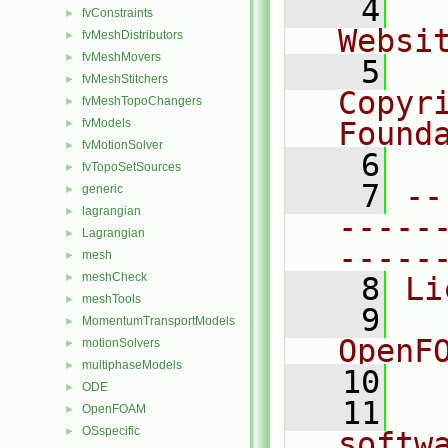
    4
  
fvConstraints
►
Websi
fvMeshDistributors
►
fvMeshMovers
►
    5
  
fvMeshStitchers
►
Copyr
fvMeshTopoChangers
►
fvModels
Found
►
fvMotionSolver
►
    6
  
fvTopoSetSources
►
    7
--
generic
►
lagrangian
►
-----
Lagrangian
►
-----
mesh
►
meshCheck
►
    8
Li
meshTools
►
    9
  
MomentumTransportModels
►
OpenF
motionSolvers
►
multiphaseModels
►
   10
ODE
►
   11
  
OpenFOAM
►
OSspecific
►
softw