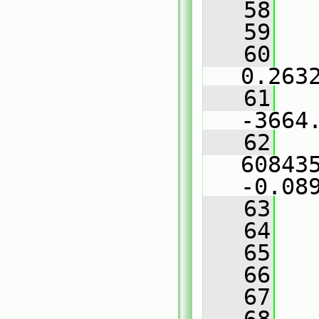
   58
   
   59
   
   60
   
0.263
   61
   
-3664
   62
   
608435
-0.08
   63
   
   64
   
   65
   66
   
   67
   