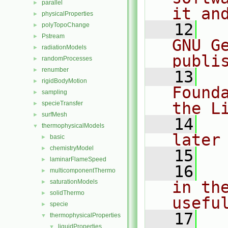
parallel
►
it an
physicalProperties
►
   12
  
polyTopoChange
►
Pstream
►
GNU G
radiationModels
►
publi
randomProcesses
►
renumber
►
   13
  
rigidBodyMotion
►
Found
sampling
►
the L
specieTransfer
►
surfMesh
►
   14
  
thermophysicalModels
▼
later
basic
►
chemistryModel
►
   15
laminarFlameSpeed
►
   16
  
multicomponentThermo
►
saturationModels
in the
►
solidThermo
►
usefu
specie
►
   17
  
thermophysicalProperties
▼
liquidProperties
▼