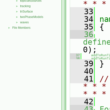
topoSetSources
►
* * *
tracking
►
   33
triSurface
►
   34
na
twoPhaseModels
►
waves
►
   35
 {
File Members
►
   36
defin
0);
   37
addToRunT
   38
addToRunT
   39
 }
   40
   41
//
* * *
* * *
   42
   43
Fo