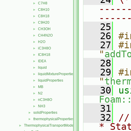
C7H8
►
-----
C8H10
►
-----
C8H18
►
C9H20
►
   25
CH3OH
►
   26
#i
CH4N2O
►
H2O
   27
#i
►
iC3H8O
►
"
addT
IC8H18
►
   28
IDEA
►
liquid
►
   29
#i
liquidMixtureProperties
►
"
ther
liquidProperties
►
MB
►
   30
N2
►
Foam:
nC3H8O
►
   31
NH3
►
solidProperties
►
   32
//
thermophysicalProperties
►
* Sta
ThermophysicalTransportModels
►