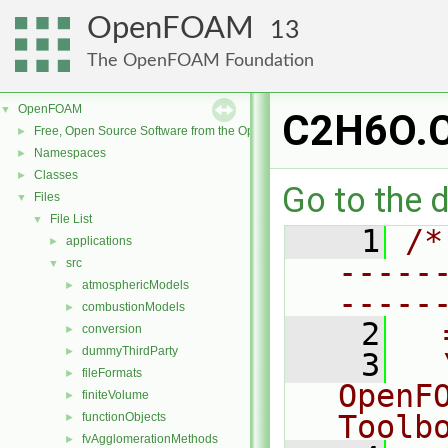
OpenFOAM
13
The OpenFOAM Foundation
OpenFOAM
▼
C2H6O.
Free, Open Source Software from the OpenFOAM Foundation
►
Namespaces
►
Classes
►
Go to the d
Files
▼
File List
▼
    1
/*
applications
►
-----
src
▼
atmosphericModels
►
-----
combustionModels
►
    2
  
conversion
►
dummyThirdParty
►
    3
  
fileFormats
►
OpenF
finiteVolume
►
Toolb
functionObjects
►
fvAgglomerationMethods
►