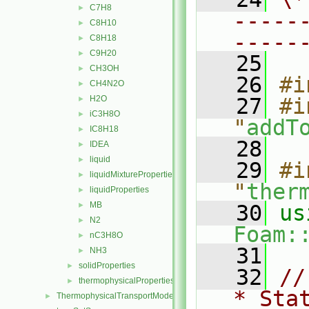
C7H8
►
-----
C8H10
►
-----
C8H18
►
C9H20
►
   25
CH3OH
►
   26
#i
CH4N2O
►
H2O
   27
#i
►
iC3H8O
►
"
addT
IC8H18
►
   28
IDEA
►
liquid
►
   29
#i
liquidMixtureProperties
►
"
ther
liquidProperties
►
MB
►
   30
N2
►
Foam:
nC3H8O
►
   31
NH3
►
solidProperties
►
   32
//
thermophysicalProperties
►
* Sta
ThermophysicalTransportModels
►