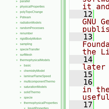
parallel
►
it an
physicalProperties
►
   12
  
polyTopoChange
►
Pstream
►
GNU G
radiationModels
►
publi
randomProcesses
►
renumber
►
   13
  
rigidBodyMotion
►
Found
sampling
►
the L
specieTransfer
►
surfMesh
►
   14
  
thermophysicalModels
▼
later
basic
►
chemistryModel
►
   15
laminarFlameSpeed
►
   16
  
multicomponentThermo
►
saturationModels
in the
►
solidThermo
►
usefu
specie
►
   17
  
thermophysicalProperties
▼
liquidProperties
▼