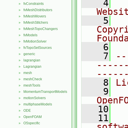
    4
  
fvConstraints
►
Websi
fvMeshDistributors
►
fvMeshMovers
►
    5
  
fvMeshStitchers
►
Copyr
fvMeshTopoChangers
►
fvModels
Found
►
fvMotionSolver
►
    6
  
fvTopoSetSources
►
    7
--
generic
►
lagrangian
►
-----
Lagrangian
►
-----
mesh
►
meshCheck
►
    8
Li
meshTools
►
    9
  
MomentumTransportModels
►
OpenF
motionSolvers
►
multiphaseModels
►
   10
ODE
►
   11
  
OpenFOAM
►
OSspecific
►
softw