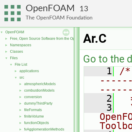
OpenFOAM
13
The OpenFOAM Foundation
OpenFOAM
▼
Ar.C
Free, Open Source Software from the OpenFOAM Foundation
►
Namespaces
►
Classes
►
Go to the d
Files
▼
File List
▼
    1
/*
applications
►
-----
src
▼
atmosphericModels
►
-----
combustionModels
►
    2
  
conversion
►
dummyThirdParty
►
    3
  
fileFormats
►
OpenF
finiteVolume
►
Toolb
functionObjects
►
fvAgglomerationMethods
►