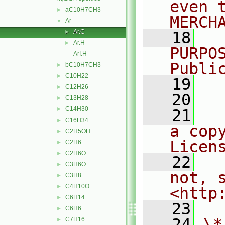
even 
aC10H7CH3
►
MERCH
Ar
▼
Ar.C
►
   18
  
Ar.H
►
PURPO
ArI.H
Publi
bC10H7CH3
►
C10H22
►
   19
  
C12H26
►
   20
C13H28
►
C14H30
►
   21
  
C16H34
►
a cop
C2H5OH
►
Licen
C2H6
►
C2H6O
►
   22
  
C3H6O
►
not, s
C3H8
►
C4H10O
►
<http
C6H14
►
   23
C6H6
►
   24
\*
C7H16
►