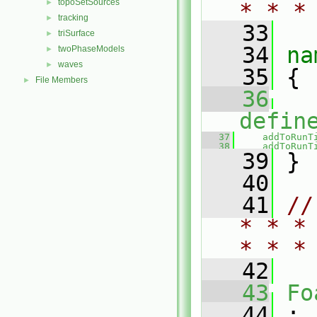
topoSetSources
►
* * *
tracking
►
   33
triSurface
►
   34
na
twoPhaseModels
►
waves
►
   35
 {
File Members
►
   36
defin
   37
addToRunT
   38
addToRunT
   39
 }
   40
   41
//
* * *
* * *
   42
   43
Fo
   44
 :