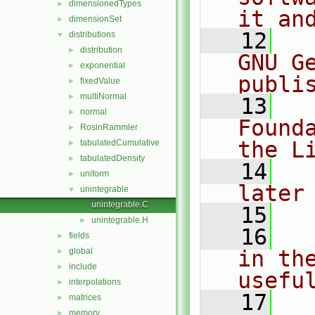
dimensionedTypes
►
it an
dimensionSet
►
   12
  
distributions
▼
distribution
►
GNU G
exponential
►
publi
fixedValue
►
multiNormal
►
   13
  
normal
►
Found
RosinRammler
►
the L
tabulatedCumulative
►
tabulatedDensity
►
   14
  
uniform
►
later
unintegrable
▼
unintegrable.C
   15
unintegrable.H
►
   16
  
fields
►
global
in the
►
include
►
usefu
interpolations
►
   17
  
matrices
►
memory
►