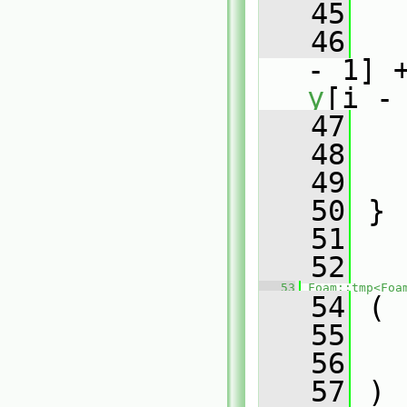
   45
   
   46
   
- 1] 
y
[i -
   47
   
   48
   49
   50
 }
   51
   52
   53
Foam::tmp<Foa
   54
 (
   55
   56
   57
 )