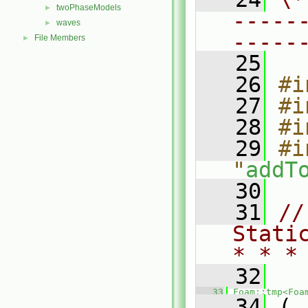
twoPhaseModels
►
-----
waves
►
-----
File Members
►
   25
   26
#i
   27
#i
   28
#i
   29
#i
"
addT
   30
   31
//
Stati
* * *
   32
   33
Foam::tmp<Foa
   34
 (