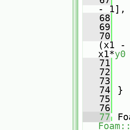
   67
- 1],
   68
   69
   
   70
   
(x1 -
x1*
y0
   71
   
   72
   73
   74
 }
   75
   76
   77
Foam: