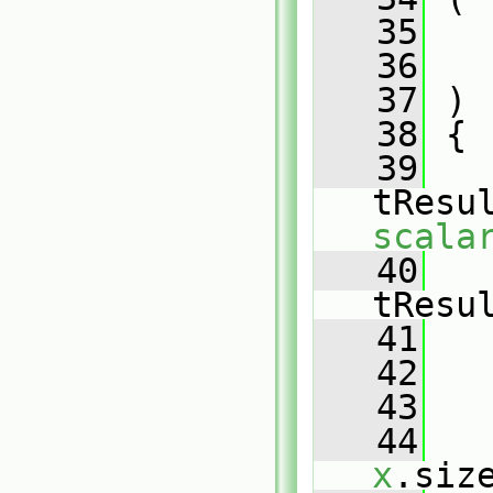
   35
   36
   37
 )
   38
 {
   39
tResu
scala
   40
tResu
   41
   42
   
   43
   44
x
.siz