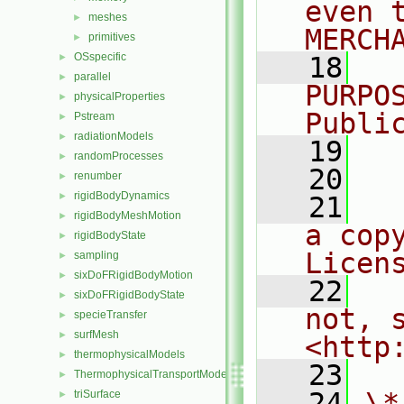
even 
meshes
►
MERCH
primitives
►
OSspecific
►
   18
  
parallel
►
PURPO
physicalProperties
►
Publi
Pstream
►
radiationModels
►
   19
  
randomProcesses
►
   20
renumber
►
rigidBodyDynamics
►
   21
  
rigidBodyMeshMotion
►
a cop
rigidBodyState
►
Licen
sampling
►
sixDoFRigidBodyMotion
►
   22
  
sixDoFRigidBodyState
►
not, s
specieTransfer
►
surfMesh
►
<http
thermophysicalModels
►
   23
ThermophysicalTransportModels
►
   24
\*
triSurface
►