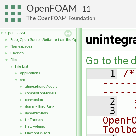
OpenFOAM
11
The OpenFOAM Foundation
OpenFOAM
▼
unintegr
Free, Open Source Software from the OpenFOAM Foundation
►
Namespaces
►
Classes
►
Go to the d
Files
▼
File List
▼
    1
/*
applications
►
-----
src
▼
atmosphericModels
►
-----
combustionModels
►
    2
  
conversion
►
dummyThirdParty
►
    3
  
dynamicMesh
►
OpenF
fileFormats
►
Toolb
finiteVolume
►
functionObjects
►