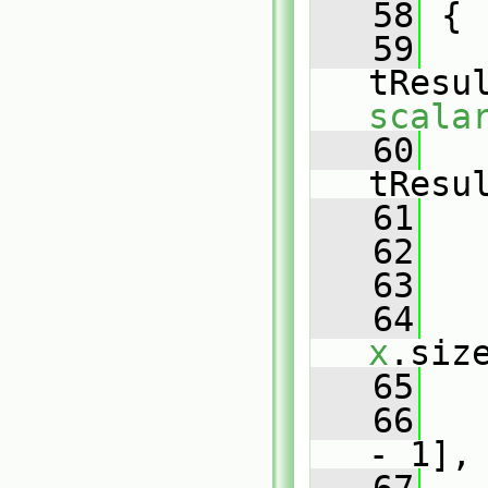
   58
 {
   59
tResu
scala
   60
tResu
   61
   62
   
   63
   64
x
.siz
   65
   
   66
- 1],