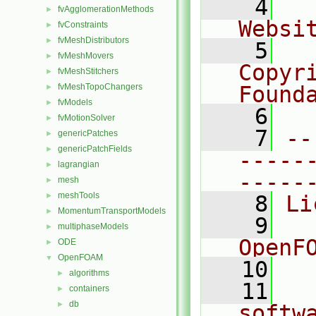
    4
  
fvAgglomerationMethods
►
Websi
fvConstraints
►
fvMeshDistributors
►
    5
  
fvMeshMovers
►
Copyri
fvMeshStitchers
►
fvMeshTopoChangers
Found
►
fvModels
►
    6
  
fvMotionSolver
►
    7
--
genericPatches
►
genericPatchFields
►
-----
lagrangian
►
-----
mesh
►
meshTools
►
    8
Li
MomentumTransportModels
►
    9
  
multiphaseModels
►
OpenF
ODE
►
OpenFOAM
▼
   10
algorithms
►
   11
  
containers
►
db
►
softw