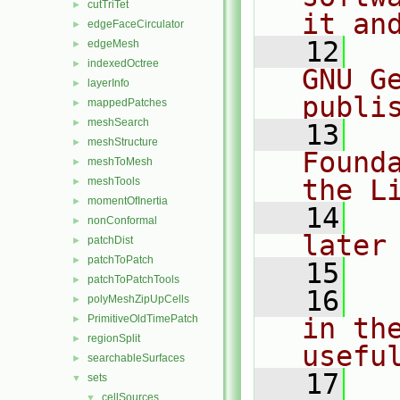
cutTriTet
►
it an
edgeFaceCirculator
►
   12
  
edgeMesh
►
indexedOctree
►
GNU G
layerInfo
►
publi
mappedPatches
►
meshSearch
►
   13
  
meshStructure
►
Found
meshToMesh
►
the L
meshTools
►
momentOfInertia
►
   14
  
nonConformal
►
later
patchDist
►
patchToPatch
►
   15
patchToPatchTools
►
   16
  
polyMeshZipUpCells
►
PrimitiveOldTimePatch
in the
►
regionSplit
►
usefu
searchableSurfaces
►
   17
  
sets
▼
cellSources
▼