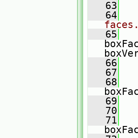
   63
   64
faces
   65
boxFa
boxVe
   66
   67
   68
boxFa
   69
   70
   
   71
   
boxFa