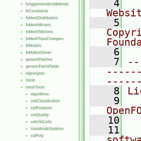
    4
  
fvAgglomerationMethods
►
Websi
fvConstraints
►
fvMeshDistributors
►
    5
  
fvMeshMovers
►
Copyr
fvMeshStitchers
►
fvMeshTopoChangers
Found
►
fvModels
►
    6
  
fvMotionSolver
►
    7
--
genericPatches
►
genericPatchFields
►
-----
lagrangian
►
-----
mesh
►
meshTools
▼
    8
Li
algorithms
►
    9
  
cellClassification
►
OpenF
cellFeatures
►
cellQuality
►
   10
cellsToCells
►
   11
  
coordinateSystems
►
cutPoly
►
softw