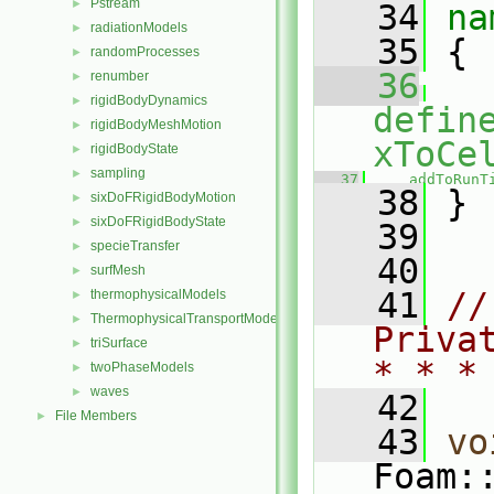
Pstream
►
   34
na
radiationModels
►
   35
 {
randomProcesses
►
   36
renumber
►
rigidBodyDynamics
►
defin
rigidBodyMeshMotion
►
xToCe
rigidBodyState
►
sampling
►
   37
addToRunT
   38
 }
sixDoFRigidBodyMotion
►
sixDoFRigidBodyState
►
   39
specieTransfer
►
   40
surfMesh
►
   41
//
thermophysicalModels
►
ThermophysicalTransportModels
►
Priva
triSurface
►
* * *
twoPhaseModels
►
waves
►
   42
File Members
►
   43
vo
Foam: