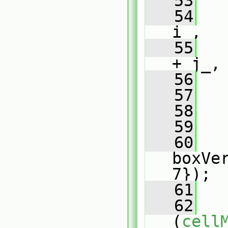
   53
   
   54
   
i_,
   55
   
+ j_,
   56
   
   57
   
   58
   
   59
   60
boxVe
7});
   61
   62
(
cell