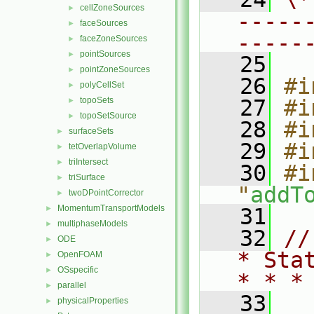
cellZoneSources
►
-----
faceSources
►
-----
faceZoneSources
►
pointSources
►
   25
pointZoneSources
►
   26
#i
polyCellSet
►
topoSets
   27
#i
►
topoSetSource
►
   28
#i
surfaceSets
►
   29
#i
tetOverlapVolume
►
triIntersect
►
   30
#i
triSurface
►
"
addT
twoDPointCorrector
►
MomentumTransportModels
►
   31
multiphaseModels
►
   32
//
ODE
►
* Sta
OpenFOAM
►
OSspecific
►
* * *
parallel
►
   33
physicalProperties
►