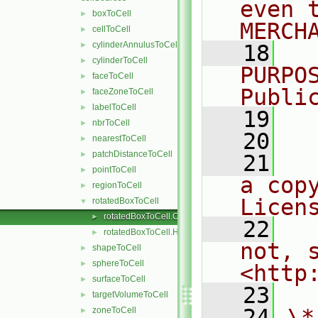
even 
boxToCell
►
MERCH
cellToCell
►
cylinderAnnulusToCell
►
   18
  
cylinderToCell
►
PURPO
faceToCell
►
Publi
faceZoneToCell
►
labelToCell
►
   19
  
nbrToCell
►
   20
nearestToCell
►
patchDistanceToCell
►
   21
  
pointToCell
►
a cop
regionToCell
►
Licen
rotatedBoxToCell
▼
rotatedBoxToCell.C
►
   22
  
rotatedBoxToCell.H
►
not, s
shapeToCell
►
sphereToCell
►
<http
surfaceToCell
►
   23
targetVolumeToCell
►
   24
\*
zoneToCell
►