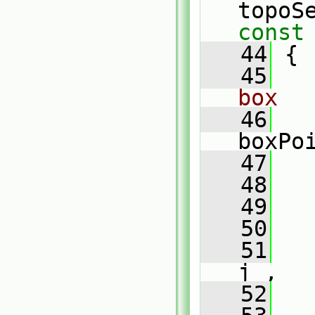
topoS
const
   44
{
   45
box
   46
boxPo
   47
   
   48
   
   49
   
   50
   
   51
   
j_,
   52
   