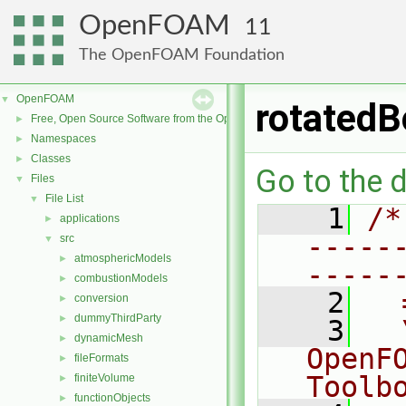
OpenFOAM
11
The OpenFOAM Foundation
OpenFOAM
▼
rotatedB
Free, Open Source Software from the OpenFOAM Foundation
►
Namespaces
►
Classes
►
Go to the d
Files
▼
File List
▼
    1
/*
applications
►
-----
src
▼
atmosphericModels
►
-----
combustionModels
►
    2
  
conversion
►
dummyThirdParty
►
    3
  
dynamicMesh
►
OpenF
fileFormats
►
Toolb
finiteVolume
►
functionObjects
►