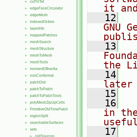
cutTriTet
►
it an
edgeFaceCirculator
►
   12
  
edgeMesh
►
indexedOctree
►
GNU G
layerInfo
►
publi
mappedPatches
►
meshSearch
►
   13
  
meshStructure
►
Found
meshToMesh
►
the L
meshTools
►
momentOfInertia
►
   14
  
nonConformal
►
later
patchDist
►
patchToPatch
►
   15
patchToPatchTools
►
   16
  
polyMeshZipUpCells
►
PrimitiveOldTimePatch
in the
►
regionSplit
►
usefu
searchableSurfaces
►
   17
  
sets
▼
cellSources
►