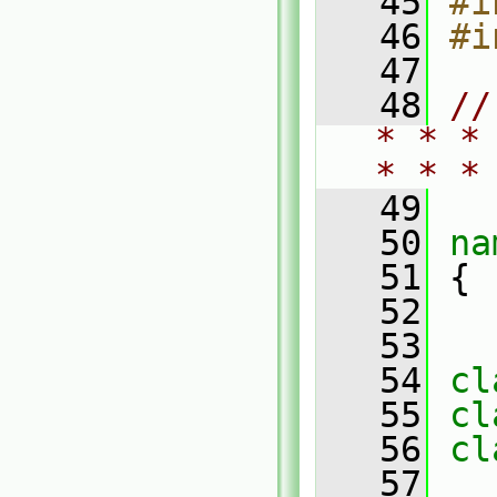
   45
#i
   46
#i
   47
   48
//
* * *
* * *
   49
   50
na
   51
 {
   52
   53
   54
cl
   55
cl
   56
cl
   57