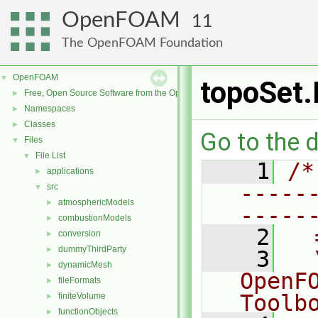
OpenFOAM
11
The OpenFOAM Foundation
OpenFOAM
▼
topoSet
Free, Open Source Software from the OpenFOAM Foundation
►
Namespaces
►
Classes
►
Go to the d
Files
▼
File List
▼
    1
/*
applications
►
-----
src
▼
atmosphericModels
►
-----
combustionModels
►
    2
  
conversion
►
dummyThirdParty
►
    3
  
dynamicMesh
►
OpenF
fileFormats
►
Toolb
finiteVolume
►
functionObjects
►