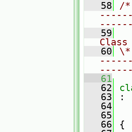
   58
/*
-----
-----
   59
Class
   60
\*
-----
-----
   61
   62
cl
   63
 :
   64
   65
   66
 {