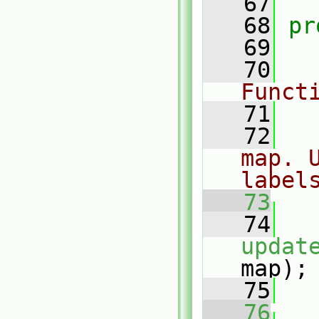
   67
   68
pr
   69
   70
Funct
   71
   72
map. 
label
   73
   74
updat
map);
   75
   76