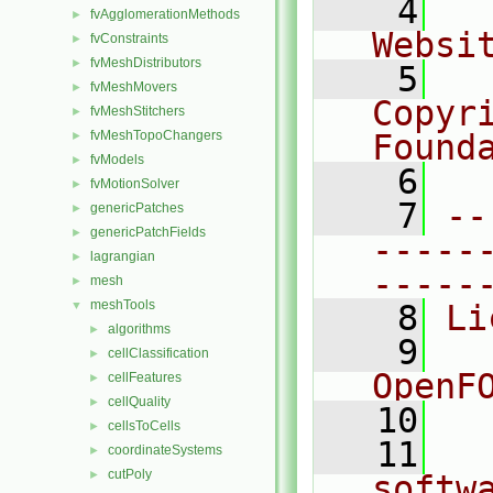
    4
  
fvAgglomerationMethods
►
Websi
fvConstraints
►
fvMeshDistributors
►
    5
  
fvMeshMovers
►
Copyr
fvMeshStitchers
►
fvMeshTopoChangers
Found
►
fvModels
►
    6
  
fvMotionSolver
►
    7
--
genericPatches
►
genericPatchFields
►
-----
lagrangian
►
-----
mesh
►
meshTools
▼
    8
Li
algorithms
►
    9
  
cellClassification
►
OpenF
cellFeatures
►
cellQuality
►
   10
cellsToCells
►
   11
  
coordinateSystems
►
cutPoly
►
softw