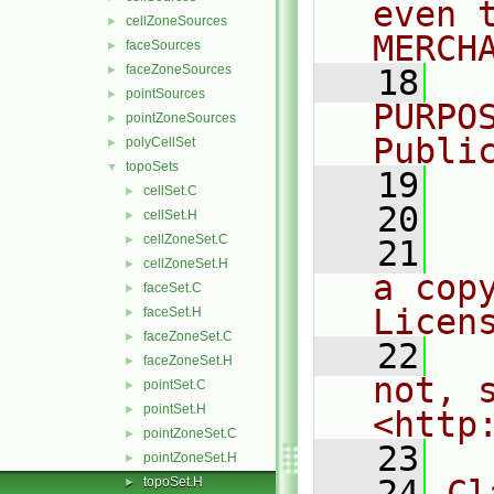
even 
cellZoneSources
►
MERCH
faceSources
►
faceZoneSources
►
   18
  
pointSources
►
PURPO
pointZoneSources
►
Publi
polyCellSet
►
topoSets
▼
   19
  
cellSet.C
►
   20
cellSet.H
►
cellZoneSet.C
►
   21
  
cellZoneSet.H
►
a cop
faceSet.C
►
Licen
faceSet.H
►
faceZoneSet.C
►
   22
  
faceZoneSet.H
►
not, s
pointSet.C
►
pointSet.H
►
<http
pointZoneSet.C
►
   23
pointZoneSet.H
►
   24
Cl
topoSet.H
►