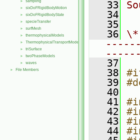
sampling
►
   33
So
sixDoFRigidBodyMotion
►
   34
  
sixDoFRigidBodyState
►
   35
specieTransfer
►
surfMesh
►
   36
\*
thermophysicalModels
►
-----
ThermophysicalTransportModels
►
triSurface
►
-----
twoPhaseModels
►
   37
waves
►
   38
#i
File Members
►
   39
#d
   40
   41
#i
   42
#i
   43
#i
   44
#i