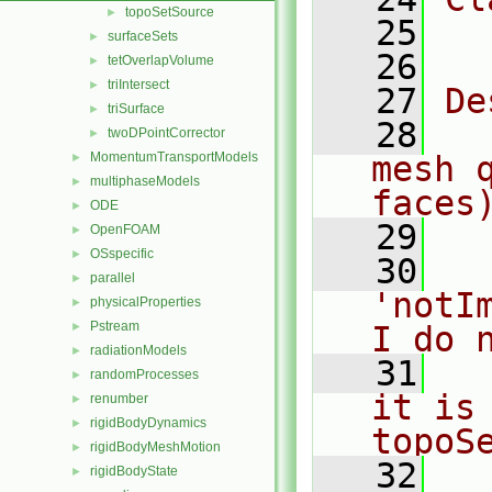
topoSetSource
►
   25
  
surfaceSets
►
   26
tetOverlapVolume
►
triIntersect
►
   27
De
triSurface
►
   28
  
twoDPointCorrector
►
MomentumTransportModels
mesh 
►
multiphaseModels
►
faces
ODE
►
   29
OpenFOAM
►
OSspecific
►
   30
  
parallel
►
'notI
physicalProperties
►
Pstream
►
I do 
radiationModels
►
   31
  
randomProcesses
►
it is
renumber
►
rigidBodyDynamics
►
topoS
rigidBodyMeshMotion
►
   32
rigidBodyState
►