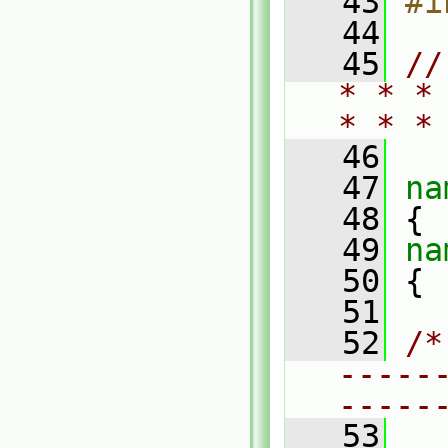
   43
#i
   44
   45
//
* * *
* * *
   46
   47
na
   48
 {
   49
na
   50
 {
   51
   52
/*
-----
-----
   53