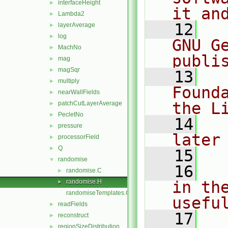
interfaceHeight
►
it an
Lambda2
►
   12
  
layerAverage
►
log
►
GNU G
MachNo
►
publi
mag
►
magSqr
►
   13
  
multiply
►
Found
nearWallFields
►
the L
patchCutLayerAverage
►
PecletNo
►
   14
  
pressure
►
later
processorField
►
Q
►
   15
randomise
▼
   16
  
randomise.C
►
randomise.H
in the
►
randomiseTemplates.C
usefu
readFields
►
   17
  
reconstruct
►
regionSizeDistribution
►