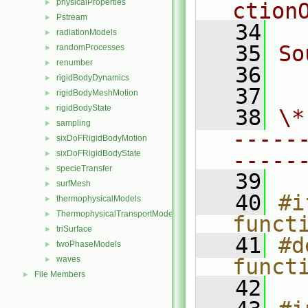
physicalProperties
►
ction
Pstream
►
   34
radiationModels
►
   35
So
randomProcesses
►
renumber
►
   36
  
rigidBodyDynamics
►
   37
rigidBodyMeshMotion
►
rigidBodyState
►
   38
\*
sampling
►
-----
sixDoFRigidBodyMotion
►
-----
sixDoFRigidBodyState
►
specieTransfer
►
   39
surfMesh
►
   40
#i
thermophysicalModels
►
ThermophysicalTransportModels
►
funct
triSurface
►
   41
#d
twoPhaseModels
►
waves
funct
►
File Members
►
   42