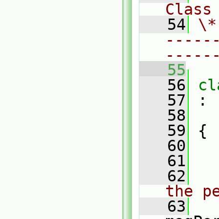
Class
   54
\*
-----
-----
   55
   56
cl
   57
 :
   58
   59
 {
   60
   61
   62
the p
   63
   