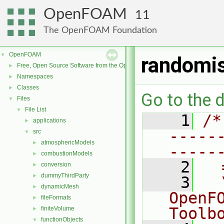
OpenFOAM
11
The OpenFOAM Foundation
OpenFOAM
▼
randomi
Free, Open Source Software from the OpenFOAM Foundation
►
Namespaces
►
Classes
►
Go to the d
Files
▼
File List
▼
    1
/*
applications
►
-----
src
▼
atmosphericModels
►
-----
combustionModels
►
    2
  
conversion
►
dummyThirdParty
►
    3
  
dynamicMesh
►
OpenF
fileFormats
►
Toolb
finiteVolume
►
functionObjects
▼