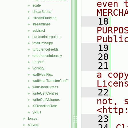
even 
scale
►
MERCH
shearStress
►
streamFunction
►
   18
  
streamlines
►
PURPO
subtract
►
Publi
surfaceInterpolate
►
totalEnthalpy
►
   19
  
turbulenceFields
►
   20
turbulenceIntensity
►
uniform
►
   21
  
vorticity
►
a cop
wallHeatFlux
►
Licen
wallHeatTransferCoeff
►
wallShearStress
►
   22
  
writeCellCentres
►
not, s
writeCellVolumes
►
XiReactionRate
►
<http
yPlus
►
   23
forces
►
   24
Cl
solvers
►