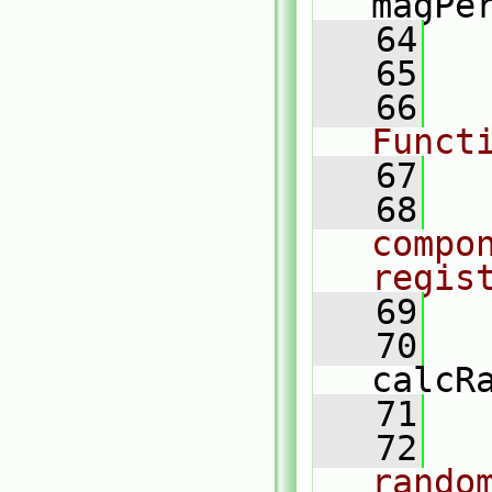
magPe
   64
   65
   66
Funct
   67
   68
compon
regis
   69
   70
calcR
   71
   72
rando