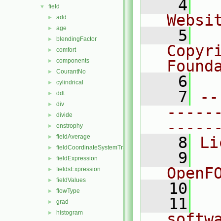
    4
  
field
▼
Websi
add
►
age
►
    5
  
blendingFactor
►
Copyr
comfort
►
components
Found
►
CourantNo
►
    6
  
cylindrical
►
    7
--
ddt
►
div
►
-----
divide
►
-----
enstrophy
►
fieldAverage
►
    8
Li
fieldCoordinateSystemTransform
►
    9
  
fieldExpression
►
OpenF
fieldsExpression
►
fieldValues
►
   10
flowType
►
   11
  
grad
►
histogram
►
softw