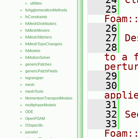
utilities
►
   25
fvAgglomerationMethods
►
Foam:
fvConstraints
►
fvMeshDistributors
►
   26
fvMeshMovers
►
   27
De
fvMeshStitchers
►
fvMeshTopoChangers
   28
  
►
fvModels
►
to a 
fvMotionSolver
►
pertu
genericPatches
►
genericPatchFields
►
   29
lagrangian
►
   30
  
mesh
►
meshTools
►
appli
MomentumTransportModels
►
   31
multiphaseModels
►
   32
Se
ODE
►
OpenFOAM
►
   33
OSspecific
►
Foam:
parallel
►