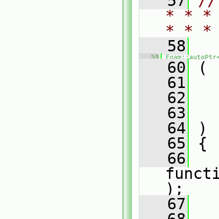
   57
//
* * *
* * *
   58
   59
Foam::autoPtr
   60
 (
   61
   62
   63
   64
 )
   65
 {
   66
funct
);
   67