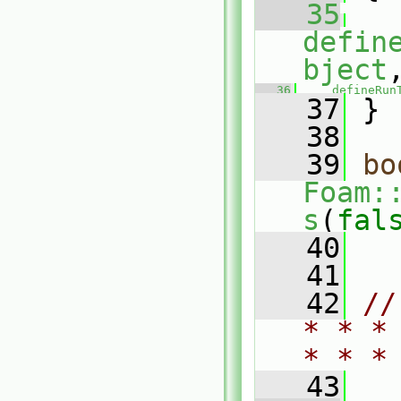
   35
defin
bject
   36
defineRun
   37
 }
   38
   39
bo
Foam:
s
(
fal
   40
   41
   42
//
* * *
* * *
   43