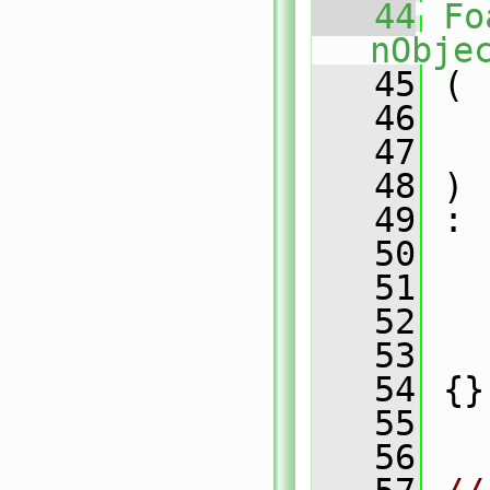
   44
Fo
nObje
   45
 (
   46
   47
   48
 )
   49
 :
   50
   
   51
   
   52
   53
   
   54
 {}
   55
   56