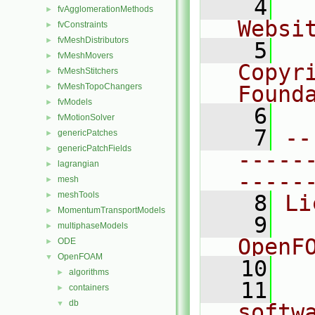
    4
  
fvAgglomerationMethods
►
Websi
fvConstraints
►
fvMeshDistributors
►
    5
  
fvMeshMovers
►
Copyr
fvMeshStitchers
►
fvMeshTopoChangers
Found
►
fvModels
►
    6
  
fvMotionSolver
►
    7
--
genericPatches
►
genericPatchFields
►
-----
lagrangian
►
-----
mesh
►
meshTools
►
    8
Li
MomentumTransportModels
►
    9
  
multiphaseModels
►
OpenF
ODE
►
OpenFOAM
▼
   10
algorithms
►
   11
  
containers
►
db
▼
softw