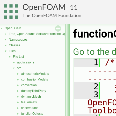
OpenFOAM
11
The OpenFOAM Foundation
OpenFOAM
▼
function
Free, Open Source Software from the OpenFOAM Foundation
►
Namespaces
►
Classes
►
Go to the d
Files
▼
File List
▼
    1
/*
applications
►
-----
src
▼
atmosphericModels
►
-----
combustionModels
►
    2
  
conversion
►
dummyThirdParty
►
    3
  
dynamicMesh
►
OpenF
fileFormats
►
Toolb
finiteVolume
►
functionObjects
►