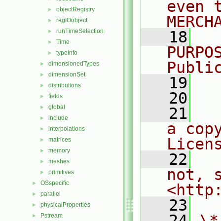
even 
objectRegistry
►
MERCH
regIOobject
►
runTimeSelection
►
   18
  
Time
►
PURPO
typeInfo
►
Publi
dimensionedTypes
►
dimensionSet
►
   19
  
distributions
►
   20
fields
►
global
►
   21
  
include
►
a cop
interpolations
►
Licen
matrices
►
memory
►
   22
  
meshes
►
not, s
primitives
►
OSspecific
►
<http
parallel
►
   23
physicalProperties
►
   24
\*
Pstream
►