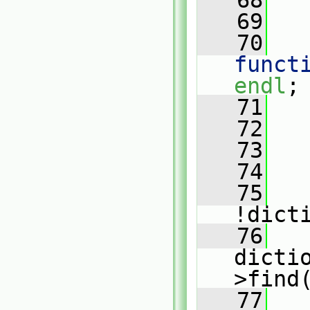
   68
   69
   
   70
funct
endl
;
   71
   
   72
   73
   74
   
   75
!dict
   76
   
dicti
>find
   77
   