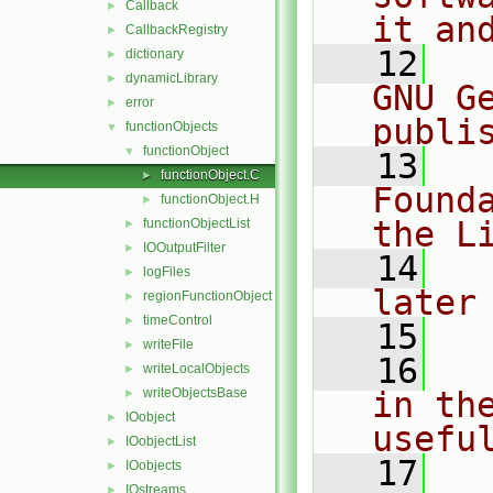
Callback
►
it an
CallbackRegistry
►
   12
  
dictionary
►
dynamicLibrary
►
GNU G
error
►
publi
functionObjects
▼
functionObject
▼
   13
  
functionObject.C
►
Found
functionObject.H
►
the L
functionObjectList
►
IOOutputFilter
►
   14
  
logFiles
►
later
regionFunctionObject
►
timeControl
►
   15
writeFile
►
   16
  
writeLocalObjects
►
writeObjectsBase
in the
►
IOobject
►
usefu
IOobjectList
►
   17
  
IOobjects
►
IOstreams
►