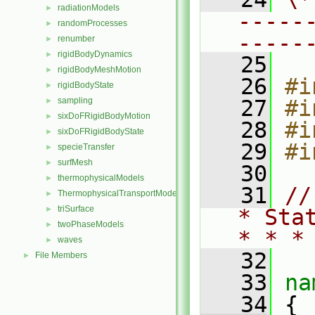
radiationModels
►
-----
randomProcesses
►
-----
renumber
►
rigidBodyDynamics
►
   25
rigidBodyMeshMotion
►
   26
#i
rigidBodyState
►
sampling
   27
#i
►
sixDoFRigidBodyMotion
►
   28
#i
sixDoFRigidBodyState
►
   29
#i
specieTransfer
►
surfMesh
►
   30
thermophysicalModels
►
   31
//
ThermophysicalTransportModels
►
triSurface
►
* Sta
twoPhaseModels
►
* * *
waves
►
   32
File Members
►
   33
na
   34
 {