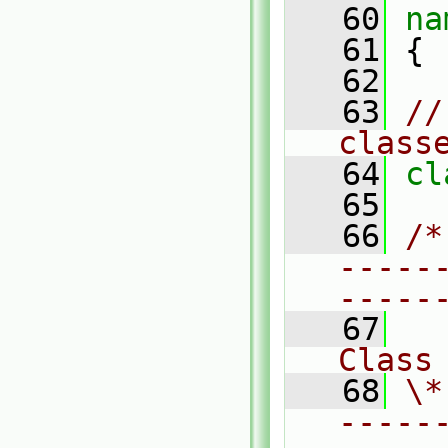
   60
na
   61
 {
   62
   63
//
class
   64
cl
   65
   66
/*
-----
-----
   67
Class
   68
\*
-----