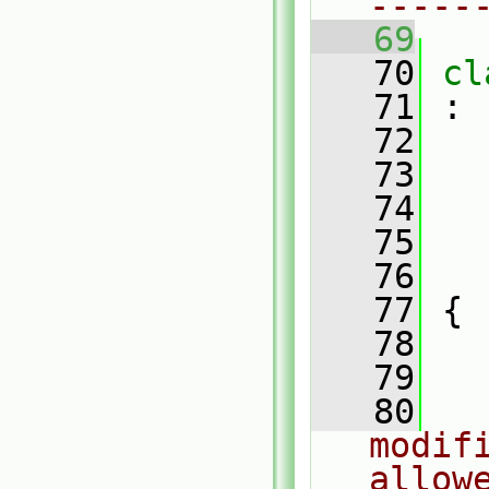
-----
   69
   70
cl
   71
 :
   72
   73
   74
   75
   76
   77
 {
   78
   79
   80
modif
allow