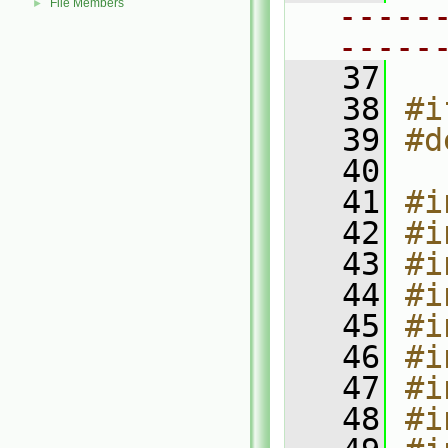
File Members
►
-----
-----
   37
   38
#i
   39
#d
   40
   41
#i
   42
#i
   43
#i
   44
#i
   45
#i
   46
#i
   47
#i
   48
#i