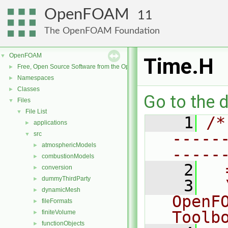
OpenFOAM
11
The OpenFOAM Foundation
OpenFOAM
▼
Time.H
Free, Open Source Software from the OpenFOAM Foundation
►
Namespaces
►
Classes
►
Go to the d
Files
▼
File List
▼
    1
/*
applications
►
-----
src
▼
atmosphericModels
►
-----
combustionModels
►
    2
  
conversion
►
dummyThirdParty
►
    3
  
dynamicMesh
►
OpenF
fileFormats
►
Toolb
finiteVolume
►
functionObjects
►