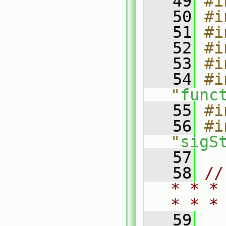
   49
#i
   50
#i
   51
#i
   52
#i
   53
#i
   54
#i
"
func
   55
#i
   56
#i
"
sigS
   57
   58
//
* * *
* * *
   59