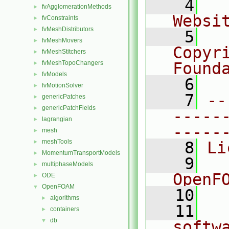
    4
  
fvAgglomerationMethods
►
Websi
fvConstraints
►
fvMeshDistributors
►
    5
  
fvMeshMovers
►
Copyr
fvMeshStitchers
►
fvMeshTopoChangers
Found
►
fvModels
►
    6
  
fvMotionSolver
►
    7
--
genericPatches
►
genericPatchFields
►
-----
lagrangian
►
-----
mesh
►
meshTools
►
    8
Li
MomentumTransportModels
►
    9
  
multiphaseModels
►
OpenF
ODE
►
OpenFOAM
▼
   10
algorithms
►
   11
  
containers
►
db
▼
softw