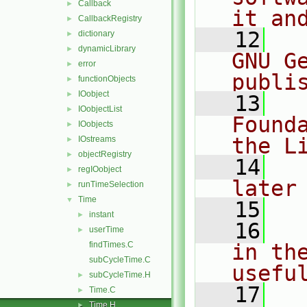
Callback
►
it an
CallbackRegistry
►
   12
  
dictionary
►
dynamicLibrary
►
GNU G
error
►
publi
functionObjects
►
IOobject
►
   13
  
IOobjectList
►
Found
IOobjects
►
the L
IOstreams
►
objectRegistry
►
   14
  
regIOobject
►
later
runTimeSelection
►
Time
▼
   15
instant
►
   16
  
userTime
►
findTimes.C
in the
subCycleTime.C
usefu
subCycleTime.H
►
   17
  
Time.C
►
Time.H
►