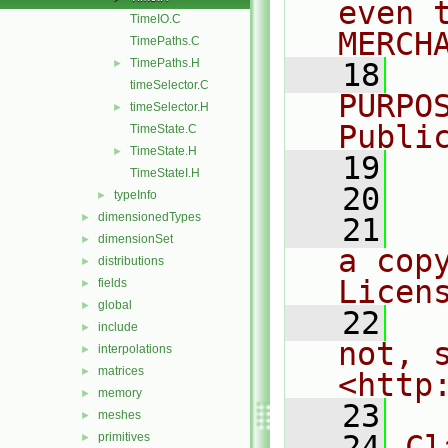
even 
TimeIO.C
MERCH
TimePaths.C
TimePaths.H
►
   18
  
timeSelector.C
PURPO
timeSelector.H
►
Publi
TimeState.C
TimeState.H
►
   19
  
TimeStateI.H
   20
typeInfo
►
dimensionedTypes
►
   21
  
dimensionSet
►
a cop
distributions
►
Licen
fields
►
global
►
   22
  
include
►
not, s
interpolations
►
matrices
►
<http
memory
►
   23
meshes
►
   24
Cl
primitives
►