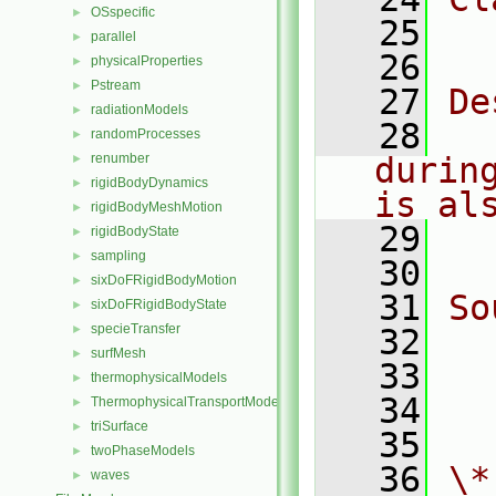
OSspecific
►
   25
  
parallel
►
   26
physicalProperties
►
Pstream
►
   27
De
radiationModels
►
   28
  
randomProcesses
►
renumber
durin
►
rigidBodyDynamics
►
is al
rigidBodyMeshMotion
►
   29
  
rigidBodyState
►
sampling
►
   30
sixDoFRigidBodyMotion
►
   31
So
sixDoFRigidBodyState
►
specieTransfer
►
   32
  
surfMesh
►
   33
  
thermophysicalModels
►
   34
  
ThermophysicalTransportModels
►
triSurface
►
   35
twoPhaseModels
►
   36
\*
waves
►