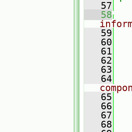
   57
   58
infor
   59
   60
   61
   62
   63
   64
compo
   65
   66
   
   67
   68