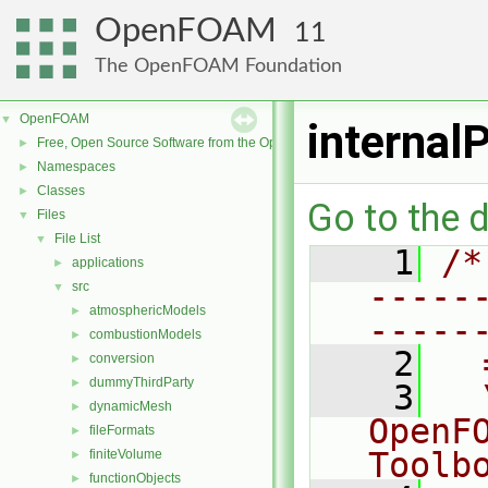
OpenFOAM
11
The OpenFOAM Foundation
OpenFOAM
▼
internal
Free, Open Source Software from the OpenFOAM Foundation
►
Namespaces
►
Classes
►
Go to the d
Files
▼
File List
▼
    1
/*
applications
►
-----
src
▼
atmosphericModels
►
-----
combustionModels
►
    2
  
conversion
►
dummyThirdParty
►
    3
  
dynamicMesh
►
OpenF
fileFormats
►
Toolb
finiteVolume
►
functionObjects
►