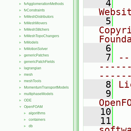
    4
  
fvAgglomerationMethods
►
Websi
fvConstraints
►
fvMeshDistributors
►
    5
  
fvMeshMovers
►
Copyr
fvMeshStitchers
►
fvMeshTopoChangers
Found
►
fvModels
►
    6
  
fvMotionSolver
►
    7
--
genericPatches
►
genericPatchFields
►
-----
lagrangian
►
-----
mesh
►
meshTools
►
    8
Li
MomentumTransportModels
►
    9
  
multiphaseModels
►
OpenF
ODE
►
OpenFOAM
▼
   10
algorithms
►
   11
  
containers
►
db
►
softw