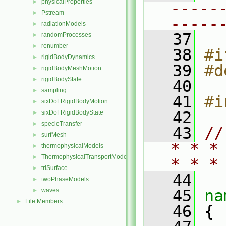
physicalProperties
►
-----
Pstream
►
-----
radiationModels
►
   37
randomProcesses
►
renumber
►
   38
#i
rigidBodyDynamics
►
   39
#d
rigidBodyMeshMotion
►
rigidBodyState
►
   40
sampling
►
   41
#i
sixDoFRigidBodyMotion
►
   42
sixDoFRigidBodyState
►
specieTransfer
►
   43
//
surfMesh
►
* * *
thermophysicalModels
►
ThermophysicalTransportModels
►
* * *
triSurface
►
   44
twoPhaseModels
►
waves
   45
na
►
File Members
►
   46
 {