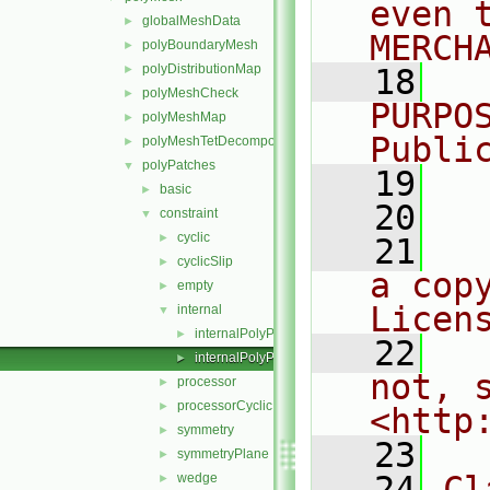
even 
globalMeshData
►
MERCH
polyBoundaryMesh
►
polyDistributionMap
►
   18
  
polyMeshCheck
►
PURPO
polyMeshMap
►
Publi
polyMeshTetDecomposition
►
polyPatches
▼
   19
  
basic
►
   20
constraint
▼
cyclic
►
   21
  
cyclicSlip
►
a cop
empty
►
Licen
internal
▼
internalPolyPatch.C
►
   22
  
internalPolyPatch.H
►
not, s
processor
►
processorCyclic
►
<http
symmetry
►
   23
symmetryPlane
►
   24
Cl
wedge
►