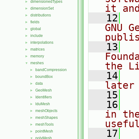
dimensionedTypes
►
it an
dimensionSet
►
   12
  
distributions
►
fields
►
GNU G
global
►
publi
include
►
interpolations
►
   13
  
matrices
►
Found
memory
►
the L
meshes
▼
bandCompression
►
   14
  
boundBox
►
later
data
►
GeoMesh
►
   15
Identifiers
►
   16
  
lduMesh
►
meshObjects
in the
►
meshShapes
►
usefu
meshTools
►
   17
  
pointMesh
►
polyMesh
▼