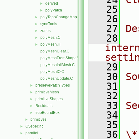
derived
►
   25
  
polyPatch
►
   26
polyTopoChangeMap
►
syncTools
►
   27
De
zones
►
   28
  
polyMesh.C
►
polyMesh.H
inter
►
polyMeshClear.C
setti
polyMeshFromShapeMesh.C
   29
polyMeshInitMesh.C
polyMeshIO.C
   30
So
polyMeshUpdate.C
   31
  
preservePatchTypes
►
primitiveMesh
►
   32
primitiveShapes
►
   33
Se
Residuals
►
   34
  
treeBoundBox
►
primitives
►
   35
OSspecific
►
   36
\*
parallel
►