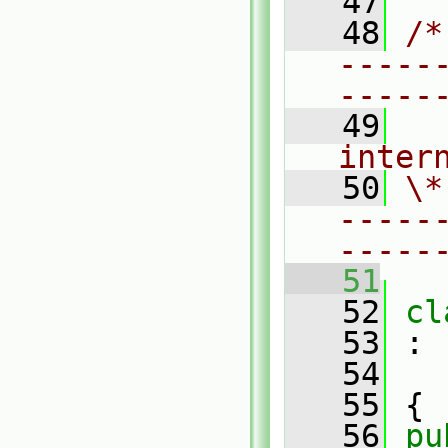
   47
   48
/*
-----
-----
   49
  
inter
   50
\*
-----
-----
   51
   52
cl
   53
 :
   54
   55
 {
   56
pu