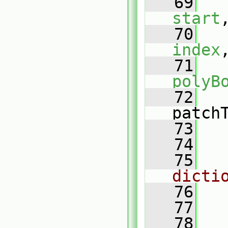
   69
start
   70
index
   71
polyB
   72
patch
   73
   
   74
   75
dicti
   76
   77
   
   78