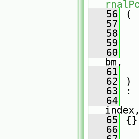
rnalP
   56
 (
   57
   58
   59
   60
bm,
   61
   62
 )
   63
 :
   64
index
   65
 {}
   66