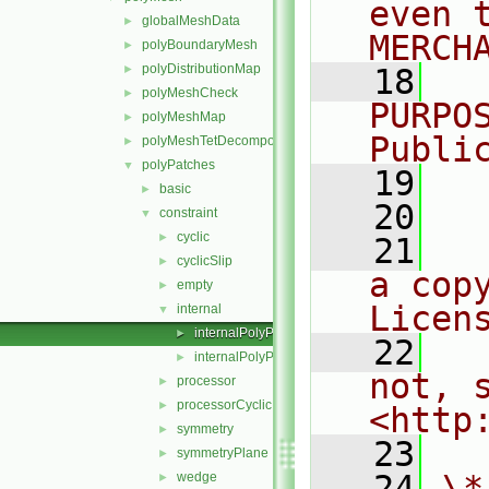
even 
globalMeshData
►
MERCH
polyBoundaryMesh
►
polyDistributionMap
►
   18
  
polyMeshCheck
►
PURPO
polyMeshMap
►
Publi
polyMeshTetDecomposition
►
polyPatches
▼
   19
  
basic
►
   20
constraint
▼
cyclic
►
   21
  
cyclicSlip
►
a cop
empty
►
Licen
internal
▼
internalPolyPatch.C
►
   22
  
internalPolyPatch.H
►
not, s
processor
►
processorCyclic
►
<http
symmetry
►
   23
symmetryPlane
►
   24
\*
wedge
►