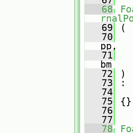
   67
   68
Fo
rnalP
   69
 (
   70
pp,
   71
bm
   72
 )
   73
 :
   74
   75
 {}
   76
   77
   78
Fo