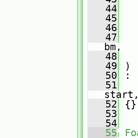
   44
   45
   46
   47
bm,
   48
   49
 )
   50
 :
   51
start
   52
 {}
   53
   54
   55
Fo