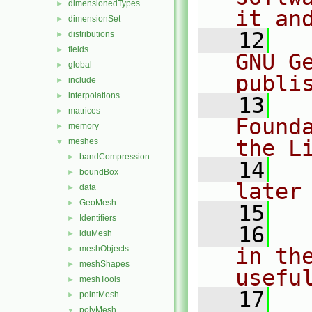
dimensionedTypes
►
it an
dimensionSet
►
   12
  
distributions
►
fields
►
GNU G
global
►
publi
include
►
interpolations
►
   13
  
matrices
►
Found
memory
►
the L
meshes
▼
bandCompression
►
   14
  
boundBox
►
later
data
►
GeoMesh
►
   15
Identifiers
►
   16
  
lduMesh
►
meshObjects
in the
►
meshShapes
►
usefu
meshTools
►
   17
  
pointMesh
►
polyMesh
▼