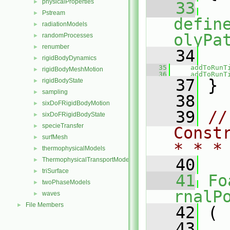
physicalProperties
►
   33
Pstream
►
defin
radiationModels
►
olyPa
randomProcesses
►
renumber
►
   34
rigidBodyDynamics
►
   35
addToRunT
rigidBodyMeshMotion
►
   36
addToRunT
   37
 }
rigidBodyState
►
sampling
►
   38
sixDoFRigidBodyMotion
►
   39
//
sixDoFRigidBodyState
►
specieTransfer
►
Const
surfMesh
►
* * *
thermophysicalModels
►
   40
ThermophysicalTransportModels
►
triSurface
►
   41
Fo
twoPhaseModels
►
rnalP
waves
►
File Members
►
   42
 (
   43