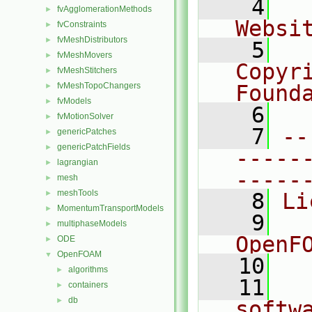
    4
  
fvAgglomerationMethods
►
Websi
fvConstraints
►
fvMeshDistributors
►
    5
  
fvMeshMovers
►
Copyr
fvMeshStitchers
►
fvMeshTopoChangers
Found
►
fvModels
►
    6
  
fvMotionSolver
►
    7
--
genericPatches
►
genericPatchFields
►
-----
lagrangian
►
-----
mesh
►
meshTools
►
    8
Li
MomentumTransportModels
►
    9
  
multiphaseModels
►
OpenF
ODE
►
OpenFOAM
▼
   10
algorithms
►
   11
  
containers
►
db
►
softw