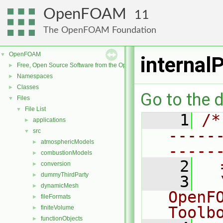
OpenFOAM
11
The OpenFOAM Foundation
OpenFOAM
▼
internal
Free, Open Source Software from the OpenFOAM Foundation
►
Namespaces
►
Classes
►
Go to the d
Files
▼
File List
▼
    1
/*
applications
►
-----
src
▼
atmosphericModels
►
-----
combustionModels
►
    2
  
conversion
►
dummyThirdParty
►
    3
  
dynamicMesh
►
OpenF
fileFormats
►
Toolb
finiteVolume
►
functionObjects
►