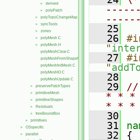
derived
►
-----
polyPatch
►
-----
polyTopoChangeMap
►
syncTools
►
   25
zones
►
   26
#i
polyMesh.C
►
polyMesh.H
"
inte
►
polyMeshClear.C
   27
#i
polyMeshFromShapeMesh.C
"
addT
polyMeshInitMesh.C
polyMeshIO.C
   28
polyMeshUpdate.C
   29
//
preservePatchTypes
►
primitiveMesh
►
* * *
primitiveShapes
►
* * *
Residuals
►
   30
treeBoundBox
►
primitives
►
   31
na
OSspecific
►
   32
 {
parallel
►