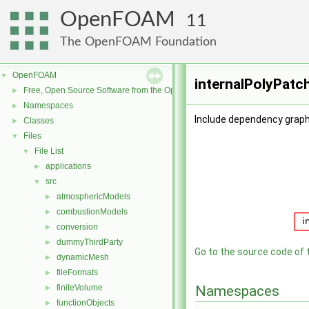
OpenFOAM
11
The OpenFOAM Foundation
OpenFOAM
▼
internalPolyPatch
Free, Open Source Software from the OpenFOAM Foundation
►
Namespaces
►
Include dependency graph 
Classes
►
Files
▼
File List
▼
applications
►
src
▼
atmosphericModels
►
combustionModels
►
conversion
►
dummyThirdParty
►
Go to the source code of th
dynamicMesh
►
fileFormats
►
finiteVolume
Namespaces
►
functionObjects
►