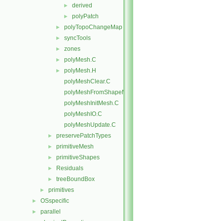
derived
►
polyPatch
►
polyTopoChangeMap
►
syncTools
►
zones
►
polyMesh.C
►
polyMesh.H
►
polyMeshClear.C
polyMeshFromShapeMesh.C
polyMeshInitMesh.C
polyMeshIO.C
polyMeshUpdate.C
preservePatchTypes
►
primitiveMesh
►
primitiveShapes
►
Residuals
►
treeBoundBox
►
primitives
►
OSspecific
►
parallel
►