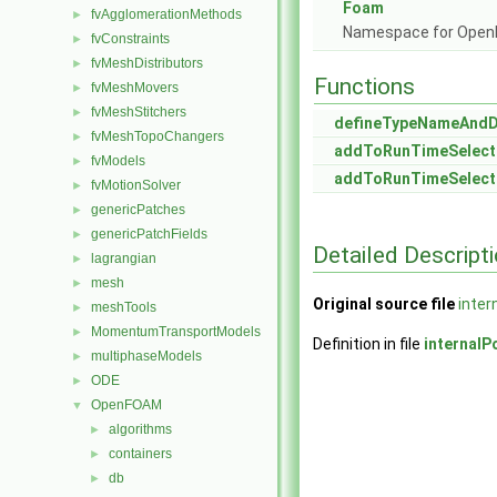
Foam
fvAgglomerationMethods
►
Namespace for Ope
fvConstraints
►
fvMeshDistributors
►
Functions
fvMeshMovers
►
fvMeshStitchers
►
defineTypeNameAnd
fvMeshTopoChangers
►
addToRunTimeSelect
fvModels
►
addToRunTimeSelect
fvMotionSolver
►
genericPatches
►
genericPatchFields
►
Detailed Descript
lagrangian
►
mesh
►
Original source file
inter
meshTools
►
MomentumTransportModels
►
Definition in file
internalP
multiphaseModels
►
ODE
►
OpenFOAM
▼
algorithms
►
containers
►
db
►