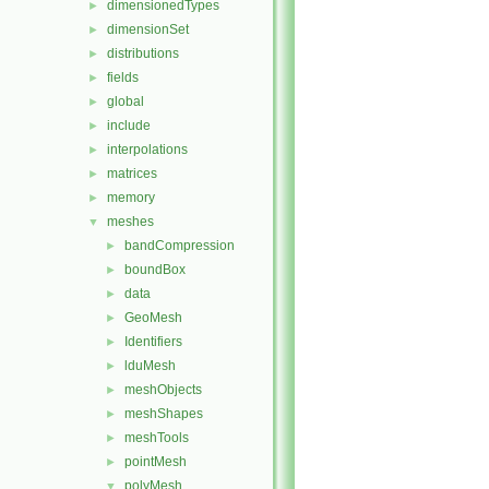
dimensionedTypes
►
dimensionSet
►
distributions
►
fields
►
global
►
include
►
interpolations
►
matrices
►
memory
►
meshes
▼
bandCompression
►
boundBox
►
data
►
GeoMesh
►
Identifiers
►
lduMesh
►
meshObjects
►
meshShapes
►
meshTools
►
pointMesh
►
polyMesh
▼