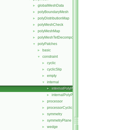
globalMeshData
►
polyBoundaryMesh
►
polyDistributionMap
►
polyMeshCheck
►
polyMeshMap
►
polyMeshTetDecomposition
►
polyPatches
▼
basic
►
constraint
▼
cyclic
►
cyclicSlip
►
empty
►
internal
▼
internalPolyPatch.C
►
internalPolyPatch.H
►
processor
►
processorCyclic
►
symmetry
►
symmetryPlane
►
wedge
►