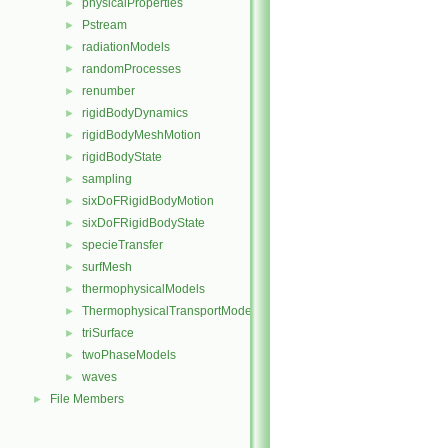
physicalProperties
►
Pstream
►
radiationModels
►
randomProcesses
►
renumber
►
rigidBodyDynamics
►
rigidBodyMeshMotion
►
rigidBodyState
►
sampling
►
sixDoFRigidBodyMotion
►
sixDoFRigidBodyState
►
specieTransfer
►
surfMesh
►
thermophysicalModels
►
ThermophysicalTransportModels
►
triSurface
►
twoPhaseModels
►
waves
►
File Members
►