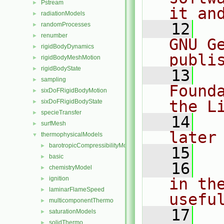
Pstream
►
it an
radiationModels
►
   12
  
randomProcesses
►
renumber
►
GNU G
rigidBodyDynamics
►
publi
rigidBodyMeshMotion
►
rigidBodyState
►
   13
  
sampling
►
Found
sixDoFRigidBodyMotion
►
the L
sixDoFRigidBodyState
►
specieTransfer
►
   14
  
surfMesh
►
later
thermophysicalModels
▼
barotropicCompressibilityModel
►
   15
basic
►
   16
  
chemistryModel
►
ignition
in the
►
laminarFlameSpeed
►
usefu
multicomponentThermo
►
   17
  
saturationModels
►
solidThermo
►