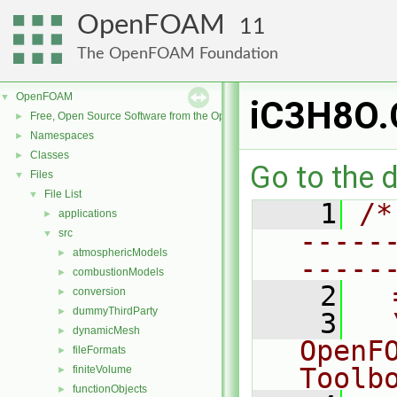
OpenFOAM
11
The OpenFOAM Foundation
OpenFOAM
▼
iC3H8O.
Free, Open Source Software from the OpenFOAM Foundation
►
Namespaces
►
Classes
►
Go to the d
Files
▼
File List
▼
    1
/*
applications
►
-----
src
▼
atmosphericModels
►
-----
combustionModels
►
    2
  
conversion
►
dummyThirdParty
►
    3
  
dynamicMesh
►
OpenF
fileFormats
►
Toolb
finiteVolume
►
functionObjects
►