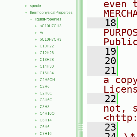
even 
specie
►
MERCH
thermophysicalProperties
▼
liquidProperties
▼
   18
  
aC10H7CH3
►
PURPO
Ar
►
Publi
bC10H7CH3
►
C10H22
►
   19
  
C12H26
►
   20
C13H28
►
C14H30
►
   21
  
C16H34
►
a cop
C2H5OH
►
Licen
C2H6
►
C2H6O
►
   22
  
C3H6O
►
not, s
C3H8
►
C4H10O
►
<http
C6H14
►
   23
C6H6
►
   24
\*
C7H16
►