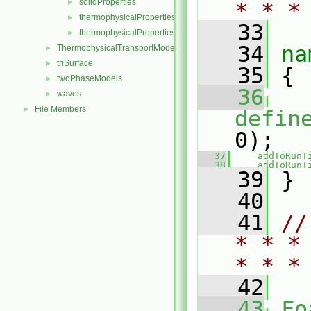
solidProperties
►
* * *
thermophysicalProperties
►
   33
thermophysicalPropertiesSelector
►
   34
na
ThermophysicalTransportModels
►
triSurface
►
   35
 {
twoPhaseModels
►
   36
waves
►
File Members
►
defin
0);
   37
addToRunT
   38
addToRunT
   39
 }
   40
   41
//
* * *
* * *
   42
   43
Fo