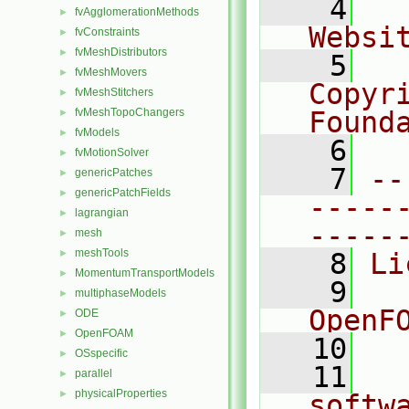
    4
  
fvAgglomerationMethods
►
Websi
fvConstraints
►
fvMeshDistributors
►
    5
  
fvMeshMovers
►
Copyr
fvMeshStitchers
►
fvMeshTopoChangers
Found
►
fvModels
►
    6
  
fvMotionSolver
►
    7
--
genericPatches
►
genericPatchFields
►
-----
lagrangian
►
-----
mesh
►
meshTools
►
    8
Li
MomentumTransportModels
►
    9
  
multiphaseModels
►
OpenF
ODE
►
OpenFOAM
►
   10
OSspecific
►
   11
  
parallel
►
physicalProperties
►
softw