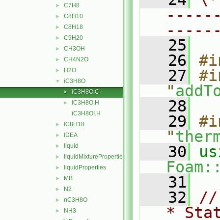
C7H8
►
-----
C8H10
►
-----
C8H18
►
C9H20
►
   25
CH3OH
►
   26
#i
CH4N2O
►
H2O
   27
#i
►
iC3H8O
▼
"
addT
iC3H8O.C
►
   28
iC3H8O.H
►
iC3H8OI.H
   29
#i
IC8H18
►
"
ther
IDEA
►
liquid
►
   30
liquidMixtureProperties
►
Foam:
liquidProperties
►
   31
MB
►
N2
►
   32
//
nC3H8O
►
* Sta
NH3
►