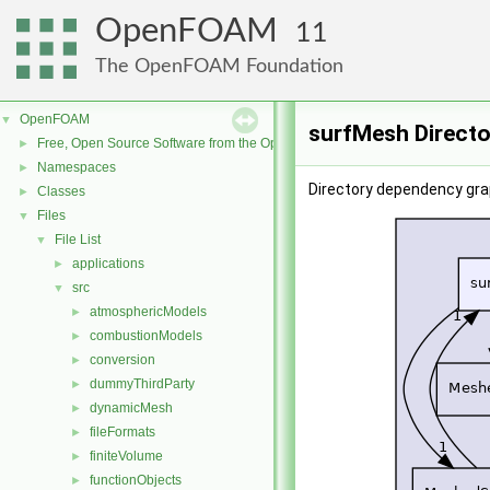
OpenFOAM
11
The OpenFOAM Foundation
OpenFOAM
▼
surfMesh Directo
Free, Open Source Software from the OpenFOAM Foundation
►
Namespaces
►
Directory dependency gra
Classes
►
Files
▼
File List
▼
applications
►
src
▼
atmosphericModels
►
combustionModels
►
conversion
►
dummyThirdParty
►
dynamicMesh
►
fileFormats
►
finiteVolume
►
functionObjects
►