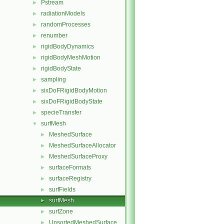
Pstream
►
radiationModels
►
randomProcesses
►
renumber
►
rigidBodyDynamics
►
rigidBodyMeshMotion
►
rigidBodyState
►
sampling
►
sixDoFRigidBodyMotion
►
sixDoFRigidBodyState
►
specieTransfer
►
surfMesh
▼
MeshedSurface
►
MeshedSurfaceAllocator
►
MeshedSurfaceProxy
►
surfaceFormats
►
surfaceRegistry
►
surfFields
►
surfMesh
►
surfZone
►
UnsortedMeshedSurface
►