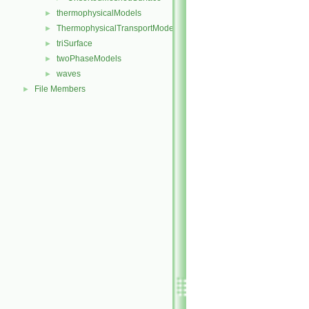
thermophysicalModels
►
ThermophysicalTransportModels
►
triSurface
►
twoPhaseModels
►
waves
►
File Members
►