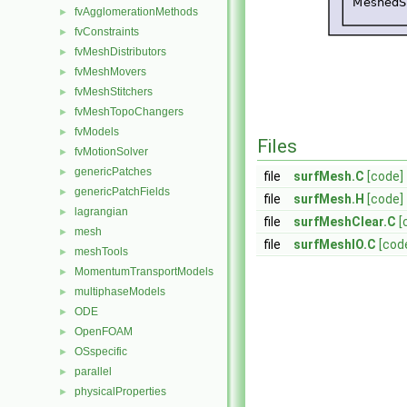
fvAgglomerationMethods
►
fvConstraints
►
fvMeshDistributors
►
fvMeshMovers
►
fvMeshStitchers
►
fvMeshTopoChangers
►
fvModels
►
Files
fvMotionSolver
►
genericPatches
►
file
surfMesh.C
[code]
genericPatchFields
►
file
surfMesh.H
[code]
lagrangian
►
file
surfMeshClear.C
[
mesh
►
file
surfMeshIO.C
[cod
meshTools
►
MomentumTransportModels
►
multiphaseModels
►
ODE
►
OpenFOAM
►
OSspecific
►
parallel
►
physicalProperties
►