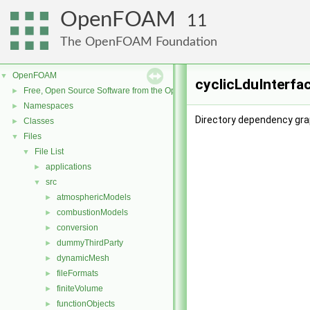
OpenFOAM
11
The OpenFOAM Foundation
OpenFOAM
▼
cyclicLduInterfa
Free, Open Source Software from the OpenFOAM Foundation
►
Namespaces
►
Directory dependency grap
Classes
►
Files
▼
File List
▼
applications
►
src
▼
atmosphericModels
►
combustionModels
►
conversion
►
dummyThirdParty
►
dynamicMesh
►
fileFormats
►
finiteVolume
►
functionObjects
►