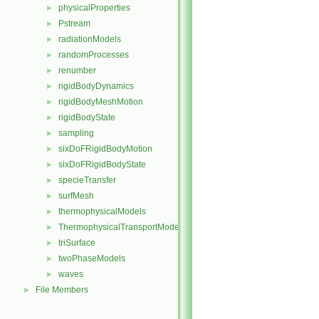
physicalProperties
►
Pstream
►
radiationModels
►
randomProcesses
►
renumber
►
rigidBodyDynamics
►
rigidBodyMeshMotion
►
rigidBodyState
►
sampling
►
sixDoFRigidBodyMotion
►
sixDoFRigidBodyState
►
specieTransfer
►
surfMesh
►
thermophysicalModels
►
ThermophysicalTransportModels
►
triSurface
►
twoPhaseModels
►
waves
►
File Members
►