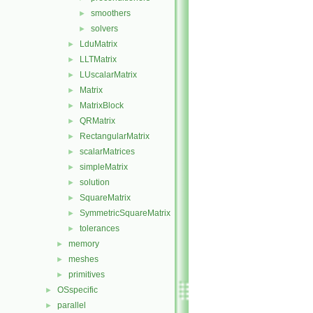
smoothers
►
solvers
►
LduMatrix
►
LLTMatrix
►
LUscalarMatrix
►
Matrix
►
MatrixBlock
►
QRMatrix
►
RectangularMatrix
►
scalarMatrices
►
simpleMatrix
►
solution
►
SquareMatrix
►
SymmetricSquareMatrix
►
tolerances
►
memory
►
meshes
►
primitives
►
OSspecific
►
parallel
►