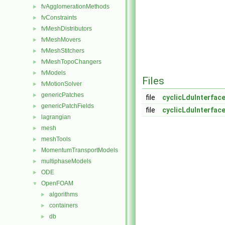
fvAgglomerationMethods
►
fvConstraints
►
fvMeshDistributors
►
fvMeshMovers
►
fvMeshStitchers
►
fvMeshTopoChangers
►
fvModels
►
Files
fvMotionSolver
►
genericPatches
►
file
cyclicLduInterface
genericPatchFields
►
file
cyclicLduInterface
lagrangian
►
mesh
►
meshTools
►
MomentumTransportModels
►
multiphaseModels
►
ODE
►
OpenFOAM
▼
algorithms
►
containers
►
db
►