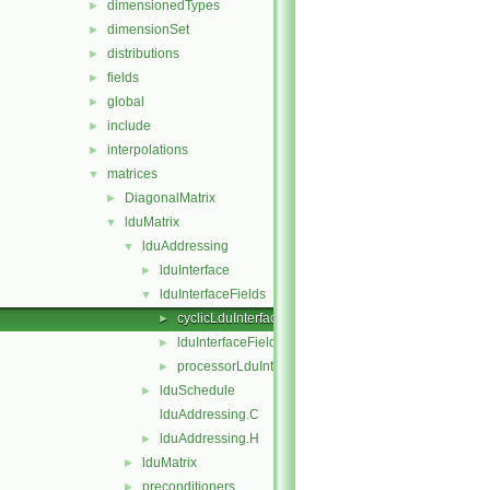
dimensionedTypes
►
dimensionSet
►
distributions
►
fields
►
global
►
include
►
interpolations
►
matrices
▼
DiagonalMatrix
►
lduMatrix
▼
lduAddressing
▼
lduInterface
►
lduInterfaceFields
▼
cyclicLduInterfaceField
►
lduInterfaceField
►
processorLduInterfaceField
►
lduSchedule
►
lduAddressing.C
lduAddressing.H
►
lduMatrix
►
preconditioners
►