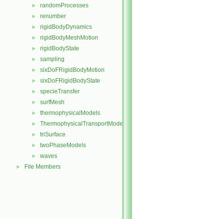
randomProcesses
►
renumber
►
rigidBodyDynamics
►
rigidBodyMeshMotion
►
rigidBodyState
►
sampling
►
sixDoFRigidBodyMotion
►
sixDoFRigidBodyState
►
specieTransfer
►
surfMesh
►
thermophysicalModels
►
ThermophysicalTransportModels
►
triSurface
►
twoPhaseModels
►
waves
►
File Members
►