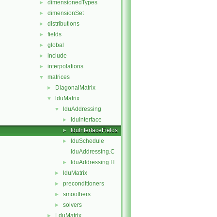
dimensionedTypes
►
dimensionSet
►
distributions
►
fields
►
global
►
include
►
interpolations
►
matrices
▼
DiagonalMatrix
►
lduMatrix
▼
lduAddressing
▼
lduInterface
►
lduInterfaceFields
►
lduSchedule
►
lduAddressing.C
lduAddressing.H
►
lduMatrix
►
preconditioners
►
smoothers
►
solvers
►
LduMatrix
►