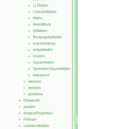
LLTMatrix
►
LUscalarMatrix
►
Matrix
►
MatrixBlock
►
QRMatrix
►
RectangularMatrix
►
scalarMatrices
►
simpleMatrix
►
solution
►
SquareMatrix
►
SymmetricSquareMatrix
►
tolerances
►
memory
►
meshes
►
primitives
►
OSspecific
►
parallel
►
physicalProperties
►
Pstream
►
radiationModels
►