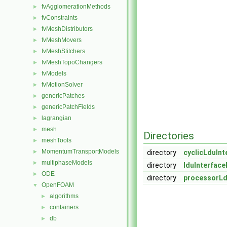
fvAgglomerationMethods
►
fvConstraints
►
fvMeshDistributors
►
fvMeshMovers
►
fvMeshStitchers
►
fvMeshTopoChangers
►
fvModels
►
fvMotionSolver
►
genericPatches
►
genericPatchFields
►
lagrangian
►
mesh
►
Directories
meshTools
►
MomentumTransportModels
►
directory
cyclicLduInt
multiphaseModels
►
directory
lduInterface
ODE
►
directory
processorLd
OpenFOAM
▼
algorithms
►
containers
►
db
►