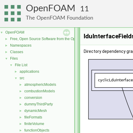
OpenFOAM
11
The OpenFOAM Foundation
OpenFOAM
▼
lduInterfaceField
Free, Open Source Software from the OpenFOAM Foundation
►
Namespaces
►
Directory dependency grap
Classes
►
Files
▼
File List
▼
applications
►
src
▼
atmosphericModels
►
combustionModels
►
conversion
►
dummyThirdParty
►
dynamicMesh
►
fileFormats
►
finiteVolume
►
functionObjects
►