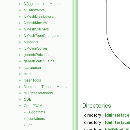
fvAgglomerationMethods
►
fvConstraints
►
fvMeshDistributors
►
fvMeshMovers
►
fvMeshStitchers
►
fvMeshTopoChangers
►
fvModels
►
fvMotionSolver
►
genericPatches
►
genericPatchFields
►
lagrangian
►
mesh
►
meshTools
►
MomentumTransportModels
►
multiphaseModels
►
ODE
►
Directories
OpenFOAM
▼
algorithms
►
directory
lduInterface
containers
►
directory
lduInterface
db
►
directory
lduSchedule