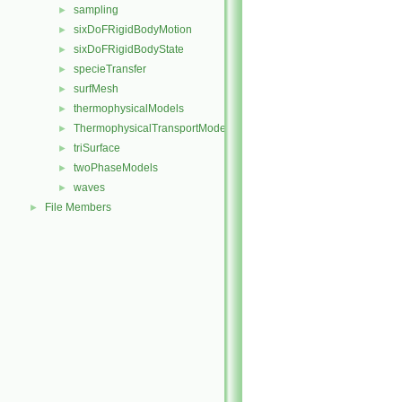
sampling
►
sixDoFRigidBodyMotion
►
sixDoFRigidBodyState
►
specieTransfer
►
surfMesh
►
thermophysicalModels
►
ThermophysicalTransportModels
►
triSurface
►
twoPhaseModels
►
waves
►
File Members
►