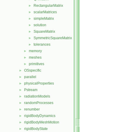
RectangularMatrix
►
scalarMatrices
►
simpleMatrix
►
solution
►
SquareMatrix
►
SymmetricSquareMatrix
►
tolerances
►
memory
►
meshes
►
primitives
►
OSspecific
►
parallel
►
physicalProperties
►
Pstream
►
radiationModels
►
randomProcesses
►
renumber
►
rigidBodyDynamics
►
rigidBodyMeshMotion
►
rigidBodyState
►