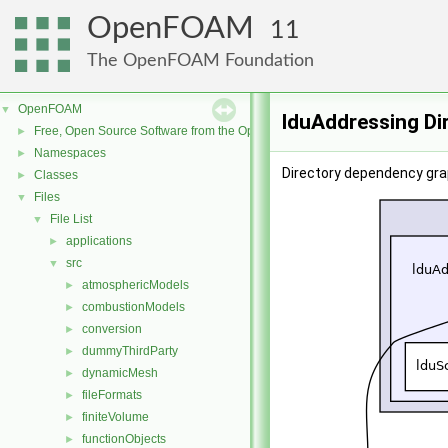
OpenFOAM
11
The OpenFOAM Foundation
OpenFOAM
▼
lduAddressing Di
Free, Open Source Software from the OpenFOAM Foundation
►
Namespaces
►
Directory dependency gra
Classes
►
Files
▼
File List
▼
applications
►
src
▼
atmosphericModels
►
combustionModels
►
conversion
►
dummyThirdParty
►
dynamicMesh
►
fileFormats
►
finiteVolume
►
functionObjects
►