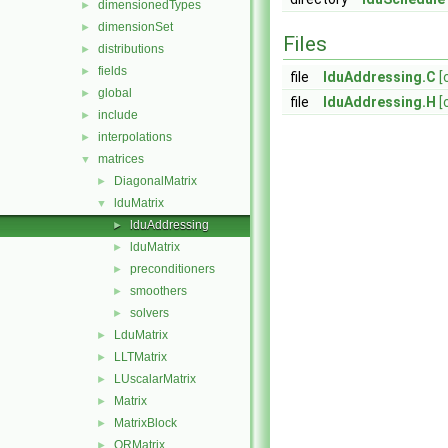
dimensionedTypes
►
dimensionSet
►
Files
distributions
►
fields
►
file
lduAddressing.C
[
global
►
file
lduAddressing.H
[
include
►
interpolations
►
matrices
▼
DiagonalMatrix
►
lduMatrix
▼
lduAddressing
►
lduMatrix
►
preconditioners
►
smoothers
►
solvers
►
LduMatrix
►
LLTMatrix
►
LUscalarMatrix
►
Matrix
►
MatrixBlock
►
QRMatrix
►