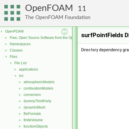
OpenFOAM
11
The OpenFOAM Foundation
OpenFOAM
▼
surfPointFields 
Free, Open Source Software from the OpenFOAM Foundation
►
Namespaces
►
Directory dependency grap
Classes
►
Files
▼
File List
▼
applications
►
src
▼
atmosphericModels
►
combustionModels
►
conversion
►
dummyThirdParty
►
dynamicMesh
►
fileFormats
►
finiteVolume
►
functionObjects
►