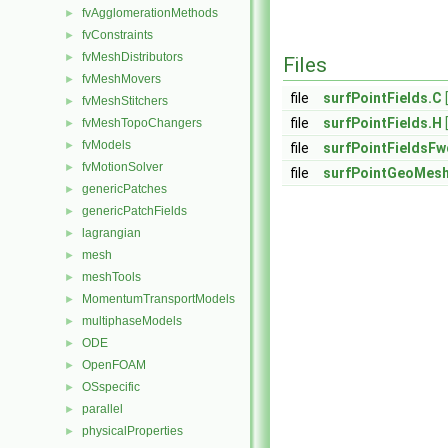
fvAgglomerationMethods
►
fvConstraints
►
fvMeshDistributors
►
Files
fvMeshMovers
►
file
surfPointFields.C
fvMeshStitchers
►
file
surfPointFields.H
fvMeshTopoChangers
►
fvModels
►
file
surfPointFieldsFw
fvMotionSolver
►
file
surfPointGeoMes
genericPatches
►
genericPatchFields
►
lagrangian
►
mesh
►
meshTools
►
MomentumTransportModels
►
multiphaseModels
►
ODE
►
OpenFOAM
►
OSspecific
►
parallel
►
physicalProperties
►