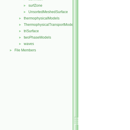
surfZone
►
UnsortedMeshedSurface
►
thermophysicalModels
►
ThermophysicalTransportModels
►
triSurface
►
twoPhaseModels
►
waves
►
File Members
►