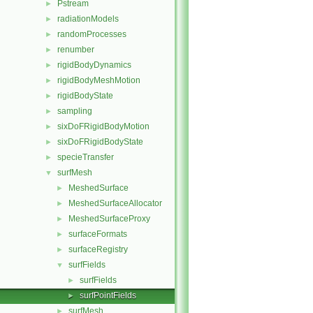
Pstream
►
radiationModels
►
randomProcesses
►
renumber
►
rigidBodyDynamics
►
rigidBodyMeshMotion
►
rigidBodyState
►
sampling
►
sixDoFRigidBodyMotion
►
sixDoFRigidBodyState
►
specieTransfer
►
surfMesh
▼
MeshedSurface
►
MeshedSurfaceAllocator
►
MeshedSurfaceProxy
►
surfaceFormats
►
surfaceRegistry
►
surfFields
▼
surfFields
►
surfPointFields
►
surfMesh
►