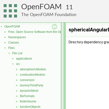
OpenFOAM
11
The OpenFOAM Foundation
OpenFOAM
▼
sphericalAngular
Free, Open Source Software from the OpenFOAM Foundation
►
Namespaces
►
Directory dependency gra
Classes
►
Files
▼
File List
▼
applications
►
src
▼
atmosphericModels
►
combustionModels
►
conversion
►
dummyThirdParty
►
dynamicMesh
►
fileFormats
►
finiteVolume
►
functionObjects
►