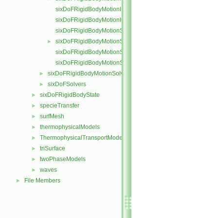
sixDoFRigidBodyMotionI.H
sixDoFRigidBodyMotionIO.C
sixDoFRigidBodyMotionState.C
sixDoFRigidBodyMotionState.H
►
sixDoFRigidBodyMotionStateI.H
sixDoFRigidBodyMotionStateIO.C
sixDoFRigidBodyMotionSolver
►
sixDoFSolvers
►
sixDoFRigidBodyState
►
specieTransfer
►
surfMesh
►
thermophysicalModels
►
ThermophysicalTransportModels
►
triSurface
►
twoPhaseModels
►
waves
►
File Members
►