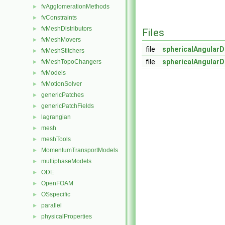
fvAgglomerationMethods
►
fvConstraints
►
fvMeshDistributors
►
Files
fvMeshMovers
►
file
sphericalAngular
fvMeshStitchers
►
file
sphericalAngular
fvMeshTopoChangers
►
fvModels
►
fvMotionSolver
►
genericPatches
►
genericPatchFields
►
lagrangian
►
mesh
►
meshTools
►
MomentumTransportModels
►
multiphaseModels
►
ODE
►
OpenFOAM
►
OSspecific
►
parallel
►
physicalProperties
►