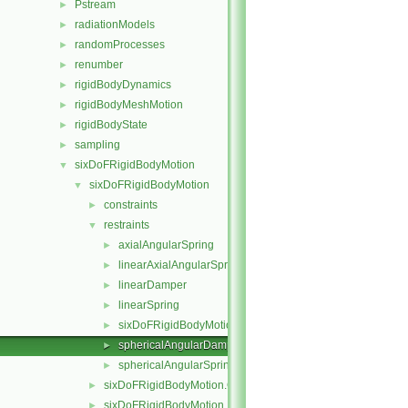
Pstream
►
radiationModels
►
randomProcesses
►
renumber
►
rigidBodyDynamics
►
rigidBodyMeshMotion
►
rigidBodyState
►
sampling
►
sixDoFRigidBodyMotion
▼
sixDoFRigidBodyMotion
▼
constraints
►
restraints
▼
axialAngularSpring
►
linearAxialAngularSpring
►
linearDamper
►
linearSpring
►
sixDoFRigidBodyMotionRestraint
►
sphericalAngularDamper
►
sphericalAngularSpring
►
sixDoFRigidBodyMotion.C
►
sixDoFRigidBodyMotion.H
►