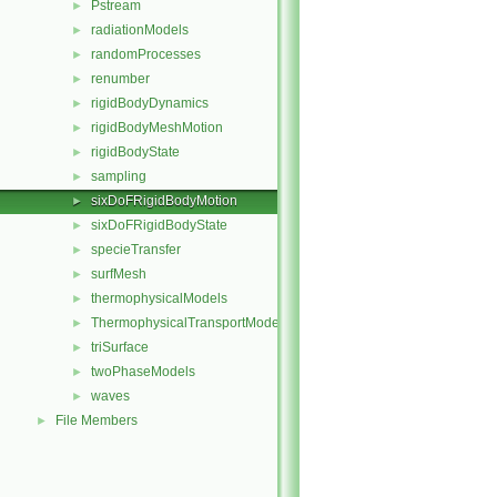
Pstream
►
radiationModels
►
randomProcesses
►
renumber
►
rigidBodyDynamics
►
rigidBodyMeshMotion
►
rigidBodyState
►
sampling
►
sixDoFRigidBodyMotion
►
sixDoFRigidBodyState
►
specieTransfer
►
surfMesh
►
thermophysicalModels
►
ThermophysicalTransportModels
►
triSurface
►
twoPhaseModels
►
waves
►
File Members
►