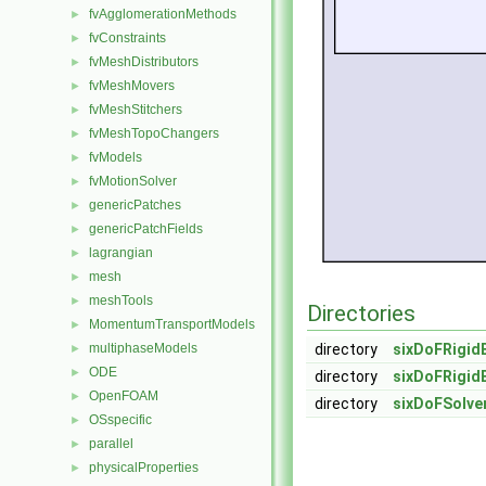
fvAgglomerationMethods
►
fvConstraints
►
fvMeshDistributors
►
fvMeshMovers
►
fvMeshStitchers
►
fvMeshTopoChangers
►
fvModels
►
fvMotionSolver
►
genericPatches
►
genericPatchFields
►
lagrangian
►
mesh
►
meshTools
►
Directories
MomentumTransportModels
►
multiphaseModels
directory
sixDoFRigid
►
ODE
►
directory
sixDoFRigid
OpenFOAM
►
directory
sixDoFSolve
OSspecific
►
parallel
►
physicalProperties
►