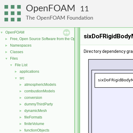
OpenFOAM
11
The OpenFOAM Foundation
OpenFOAM
▼
sixDoFRigidBody
Free, Open Source Software from the OpenFOAM Foundation
►
Namespaces
►
Directory dependency gra
Classes
►
Files
▼
File List
▼
applications
►
src
▼
atmosphericModels
►
combustionModels
►
conversion
►
dummyThirdParty
►
dynamicMesh
►
fileFormats
►
finiteVolume
►
functionObjects
►