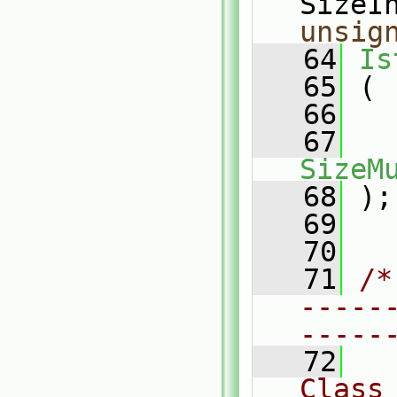
SizeI
unsig
   64
Is
   65
 (
   66
   67
SizeM
   68
 );
   69
   70
   71
/*
-----
-----
   72
Class