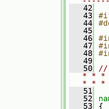
-----
   42
   43
#i
   44
#d
   45
   46
#i
   47
#i
   48
#i
   49
   50
//
* * *
* * *
   51
   52
na
   53
 {