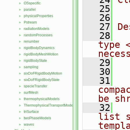
OSspecific
►
   25
  
parallel
►
   26
physicalProperties
►
Pstream
►
   27
De
radiationModels
►
   28
  
randomProcesses
►
renumber
type 
►
rigidBodyDynamics
►
neces
rigidBodyMeshMotion
►
   29
  
rigidBodyState
►
sampling
►
   30
sixDoFRigidBodyMotion
►
   31
  
sixDoFRigidBodyState
►
specieTransfer
►
compa
surfMesh
►
be sh
thermophysicalModels
►
   32
  
ThermophysicalTransportModels
►
triSurface
►
list 
twoPhaseModels
►
templ
waves
►