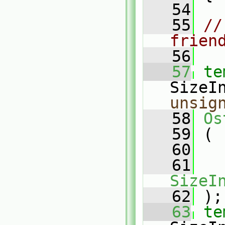
   54
   55
//
frien
   56
   57
te
SizeI
unsig
   58
Os
   59
 (
   60
   61
SizeI
   62
 );
   63
te