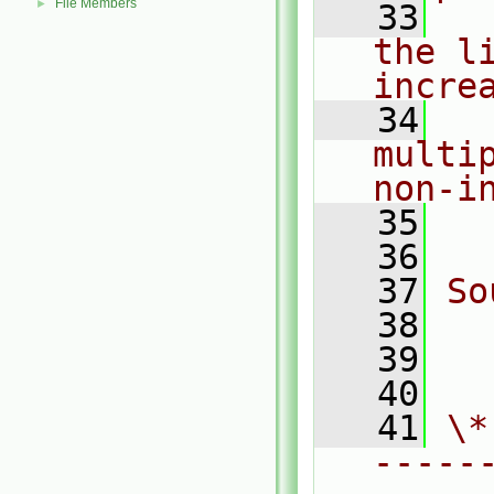
File Members
►
   33
  
the li
incre
   34
  
multi
non-i
   35
  
   36
   37
So
   38
  
   39
  
   40
   41
\*
-----