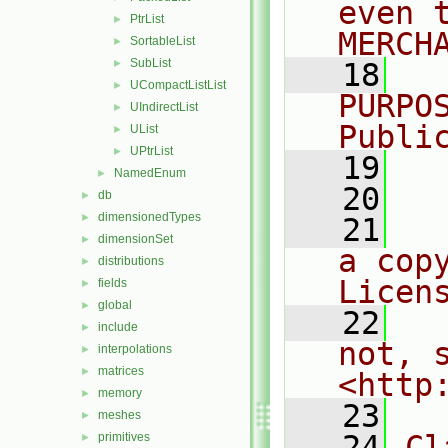
even 
PtrList
►
MERCH
SortableList
►
SubList
►
   18
  
UCompactListList
►
PURPO
UIndirectList
►
Publi
UList
►
UPtrList
►
   19
  
NamedEnum
►
   20
db
►
dimensionedTypes
►
   21
  
dimensionSet
►
a cop
distributions
►
Licen
fields
►
global
►
   22
  
include
►
not, s
interpolations
►
matrices
►
<http
memory
►
   23
meshes
►
   24
Cl
primitives
►