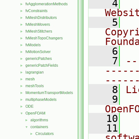
    4
  
fvAgglomerationMethods
►
Websi
fvConstraints
►
fvMeshDistributors
►
    5
  
fvMeshMovers
►
Copyr
fvMeshStitchers
►
fvMeshTopoChangers
Found
►
fvModels
►
    6
  
fvMotionSolver
►
    7
--
genericPatches
►
genericPatchFields
►
-----
lagrangian
►
-----
mesh
►
meshTools
►
    8
Li
MomentumTransportModels
►
    9
  
multiphaseModels
►
OpenF
ODE
►
OpenFOAM
▼
   10
algorithms
►
   11
  
containers
▼
Circulators
►
softw