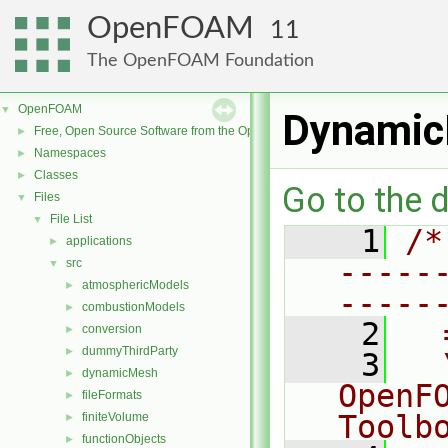
OpenFOAM
11
The OpenFOAM Foundation
OpenFOAM
▼
Dynamic
Free, Open Source Software from the OpenFOAM Foundation
►
Namespaces
►
Classes
►
Go to the d
Files
▼
File List
▼
    1
/*
applications
►
-----
src
▼
atmosphericModels
►
-----
combustionModels
►
    2
  
conversion
►
dummyThirdParty
►
    3
  
dynamicMesh
►
OpenF
fileFormats
►
Toolb
finiteVolume
►
functionObjects
►